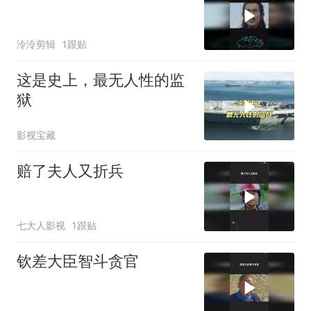
泠泠剪辑
1跟贴
这是史上，最无人性的监
狱
影视宝藏
赔了夫人又折兵
七大人影视
1跟贴
钦差大臣智斗贪官