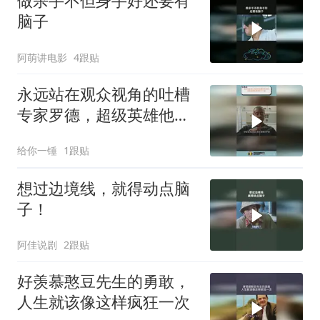
做杀手不但身手好还要有
脑子
阿萌讲电影
4跟贴
永远站在观众视角的吐槽
专家罗德，超级英雄他都
调侃了个遍
给你一锤
1跟贴
想过边境线，就得动点脑
子！
阿佳说剧
2跟贴
好羡慕憨豆先生的勇敢，
人生就该像这样疯狂一次