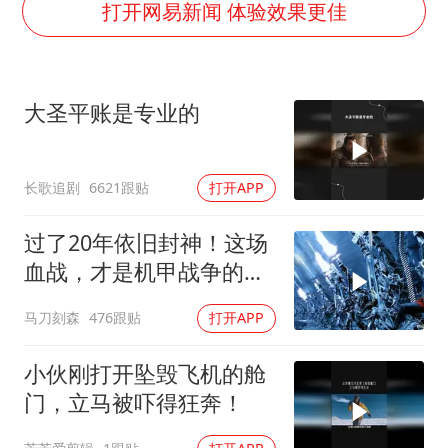
台风白海豚最新路径研判来了
打开网易新闻 体验效果更佳
OpenAI为免费用户升级GPT-5.6 Luna
船舶避风项目停工 多地全力防台风
大圣平账是专业的
我国编制完成新版全月地质图
“深圳地面沉降致车辆损坏”不实
长歌追剧
6621跟贴
打开APP
男子结婚8年发现3个女儿均非亲生
奋进开新局 实干挑大梁
过了20年依旧封神！这场
血战，才是机甲战争的真
正天花板
马刀刻森
476跟贴
打开APP
小伙刚打开坠毁飞机的舱
门，立马被吓得狂奔！