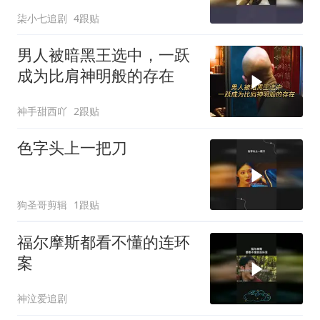
柒小七追剧
4跟贴
男人被暗黑王选中，一跃
成为比肩神明般的存在
神手甜西吖
2跟贴
色字头上一把刀
狗圣哥剪辑
1跟贴
福尔摩斯都看不懂的连环
案
神泣爱追剧