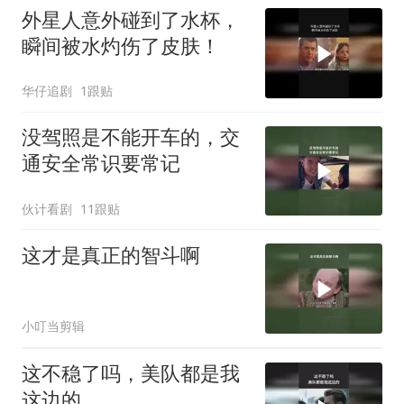
外星人意外碰到了水杯，
瞬间被水灼伤了皮肤！
华仔追剧
1跟贴
没驾照是不能开车的，交
通安全常识要常记
伙计看剧
11跟贴
这才是真正的智斗啊
小叮当剪辑
这不稳了吗，美队都是我
这边的