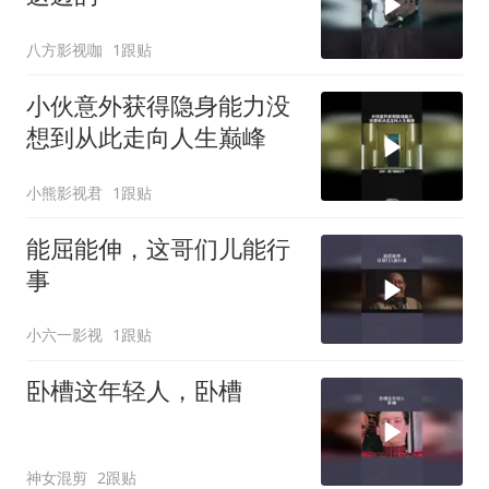
八方影视咖
1跟贴
小伙意外获得隐身能力没
想到从此走向人生巅峰
小熊影视君
1跟贴
能屈能伸，这哥们儿能行
事
小六一影视
1跟贴
卧槽这年轻人，卧槽
神女混剪
2跟贴