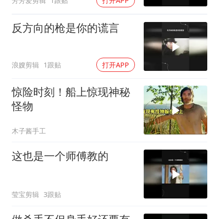
芳芳爱剪辑
1跟贴
打开APP
反方向的枪是你的谎言
浪嫂剪辑
1跟贴
打开APP
惊险时刻！船上惊现神秘
怪物
木子酱手工
这也是一个师傅教的
莹宝剪辑
3跟贴