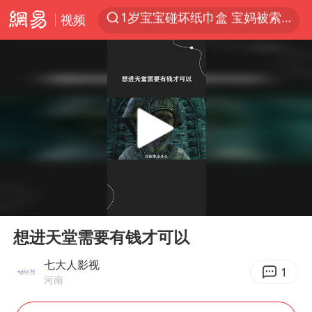
视频
以“新”破局 首发经济点亮城市消费活力
Meta被判支付5.67亿美元
台风白海豚逼近 暴雨大暴雨来袭
47岁妈妈突然产女 26岁女儿：很震惊
阿根廷足协发文力挺因凡蒂诺
中国稀土盘中涨停
A股开盘：民爆、CPO等概念走强
00:00
00:26
日本广岛民众举行游行反对政府行径
Play
Ent
full
21楼高空抛物嫌疑人被拘留
想进天堂需要有钱才可以
男子杀人后逃进深山21年活得像野人
七大人影视
1
河南
日韩股市高开跳水 SK海力士下挫转跌