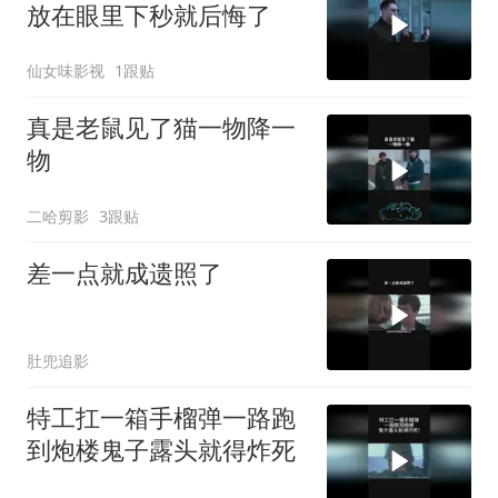
放在眼里下秒就后悔了
仙女味影视
1跟贴
真是老鼠见了猫一物降一
物
二哈剪影
3跟贴
差一点就成遗照了
肚兜追影
特工扛一箱手榴弹一路跑
到炮楼鬼子露头就得炸死