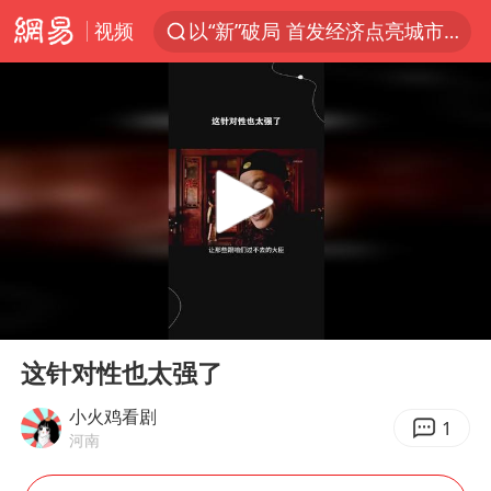
视频
以“新”破局 首发经济点亮城市消费活力
U17国足三战全胜
秋天的第一杯奶茶安排上了吗
美股三大指数集体收跌 西数跌超13%
法国下周开始禁止未经同意的电话营销
台风白海豚登陆地点更新
巡查组提问 工作人员偷用手机查答案
00:00
00:59
看守所辅警收受10万获刑1年
Play
Ent
full
国家气候中心：8月将有4轮高温过程，部分地区可达40℃～45℃
这针对性也太强了
宇树科技 打新
小火鸡看剧
1
河南
台风白海豚进入48小时警戒线