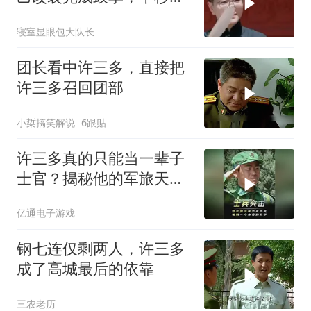
被王佩瑜严厉评判
寝室显眼包大队长
团长看中许三多，直接把
许三多召回团部
小梊搞笑解说
6跟贴
许三多真的只能当一辈子
士官？揭秘他的军旅天花
板
亿通电子游戏
钢七连仅剩两人，许三多
成了高城最后的依靠
三农老历