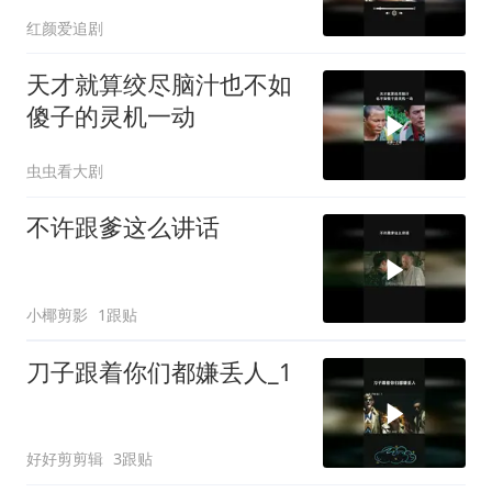
红颜爱追剧
天才就算绞尽脑汁也不如
傻子的灵机一动
虫虫看大剧
不许跟爹这么讲话
小椰剪影
1跟贴
刀子跟着你们都嫌丢人_1
好好剪剪辑
3跟贴