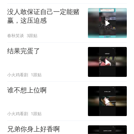
没人敢保证自己一定能赌
赢，这压迫感
春秋笑谈
3跟贴
结果完蛋了
小火鸡看剧
1跟贴
谁不想上位啊
小火鸡看剧
1跟贴
兄弟你身上好香啊