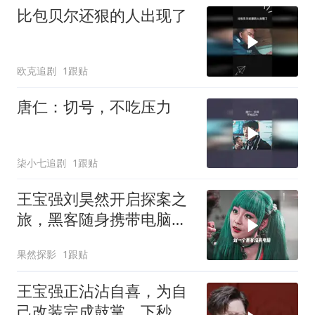
比包贝尔还狠的人出现了
欧克追剧
1跟贴
唐仁：切号，不吃压力
柒小七追剧
1跟贴
王宝强刘昊然开启探案之
旅，黑客随身携带电脑，
精彩剧情一触即发
果然探影
1跟贴
王宝强正沾沾自喜，为自
己改装完成鼓掌，下秒就