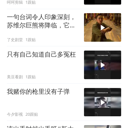
呵呵剪辑
1跟贴
一句台词令人印象深刻，
苏维尔巨熊将降临，它要
惩罚全世界
了史剧堂
1跟贴
只有自己知道自己多冤枉
美豆看剧
1跟贴
我赌你的枪里没有子弹
今夕影视
20跟贴