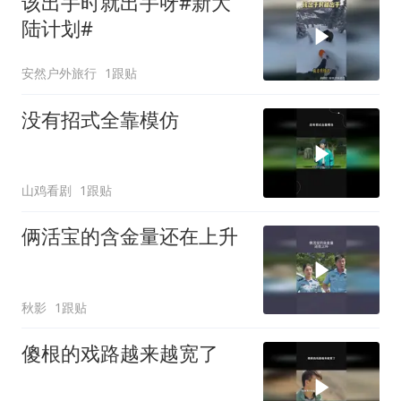
该出手时就出手呀#新大
陆计划#
安然户外旅行
1跟贴
没有招式全靠模仿
山鸡看剧
1跟贴
俩活宝的含金量还在上升
秋影
1跟贴
傻根的戏路越来越宽了