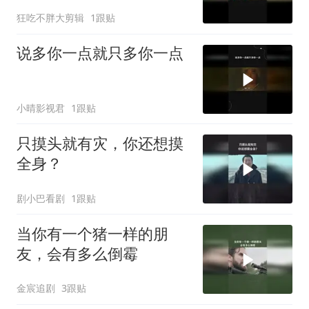
狂吃不胖大剪辑
1跟贴
说多你一点就只多你一点
小晴影视君
1跟贴
只摸头就有灾，你还想摸
全身？
剧小巴看剧
1跟贴
当你有一个猪一样的朋
友，会有多么倒霉
金宸追剧
3跟贴