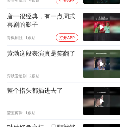
表哥剪辑君
4跟贴
打开APP
唐一很经典，有一点周式
喜剧的影子
青枫剧社
1跟贴
打开APP
黄渤这段表演真是笑翻了
弈秋爱追剧
2跟贴
整个指头都插进去了
莹宝剪辑
1跟贴