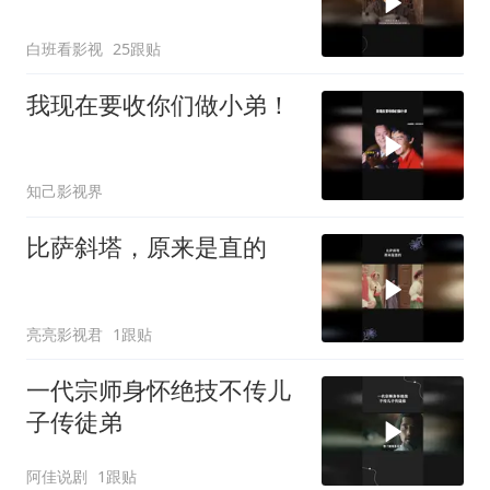
白班看影视
25跟贴
我现在要收你们做小弟！
知己影视界
比萨斜塔，原来是直的
亮亮影视君
1跟贴
一代宗师身怀绝技不传儿
子传徒弟
阿佳说剧
1跟贴