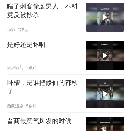
瞎子刺客偷袭男人，不料
竟反被秒杀
秋影
1跟贴
是好还是坏啊
天涯影剪
1跟贴
卧槽，是谁把修仙的都秒
了
西蒙追剧
5跟贴
晋商最意气风发的时候