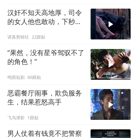
汉奸不知天高地厚，司令
的女人他也敢动，下秒就
没命 (1)
讲真剪辑社
22跟贴
“果然，没有星爷驾驭不了
的角色！”
鸣雨短剧
60跟贴
恶霸餐厅闹事，欺负服务
生，结果惹怒高手
飞鸟潜影
1跟贴
男人仗着有钱竟不把警察