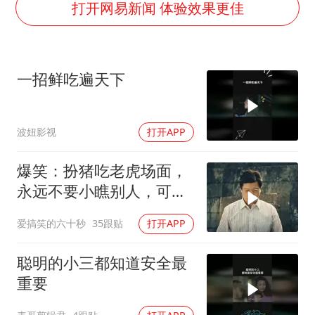
贵州轮胎子公司获美国退税8136万
打开网易新闻 体验效果更佳
郑国霖回应去景区上班被保安拦下
曝韩足协曾为外籍裁判安排性招待
一招鲜吃遍天下
深圳地面沉降致车辆损坏系谣言
OpenAI免费版将升级为GPT-5.6 Luna
波妞影视
打开APP
中方回应是否在太平洋海底开采稀土
奋进开新局 实干挑大梁
爆笑：扮猪吃老虎场面，
永远不要小瞧别人，可能
你远远不如他
爱搞笑的六十秒
35跟贴
打开APP
聪明的小三都知道安全最
重要