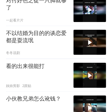
对付好色之徒一只脚就够
了
一起看片片
不以结婚为目的的谈恋爱
都是耍流氓
冬冬说剧
看的出来很能打
奻奻剪影
2跟贴
小伙教兄弟怎么讹钱？