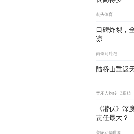
刺头体育
口碑炸裂，
凉
雨哥到处跑
陆桥山重返
音乐人物传
3跟贴
《潜伏》深
责任最大？
普陀动物世界