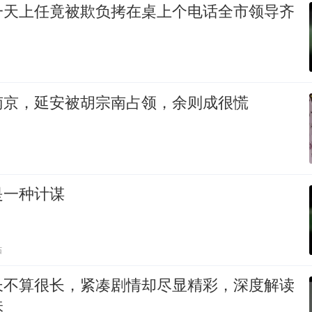
一天上任竟被欺负拷在桌上个电话全市领导齐
南京，延安被胡宗南占领，余则成很慌
是一种计谋
贴
长不算很长，紧凑剧情却尽显精彩，深度解读
味