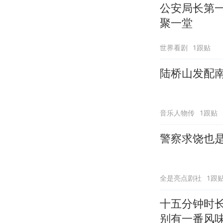
公安局长第
聚一堂
世界看剧
1跟贴
陆桥山发配
音乐人物传
1跟贴
警察求饶也
全是亮点剧社
1跟
十五分钟时
别有一番风