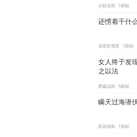
火娃追剧
1跟贴
还愣着干什
深夜影视君
1跟贴
女人终于发
之以法
爱鑫说剧
5跟贴
瞒天过海潜
剧说侃影
1跟贴