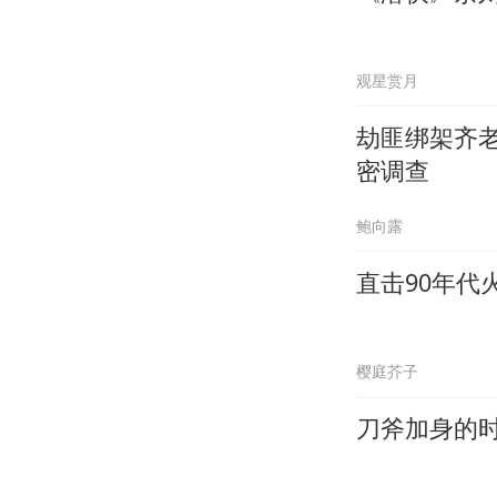
观星赏月
劫匪绑架齐
密调查
鲍向露
直击90年代
樱庭芥子
刀斧加身的