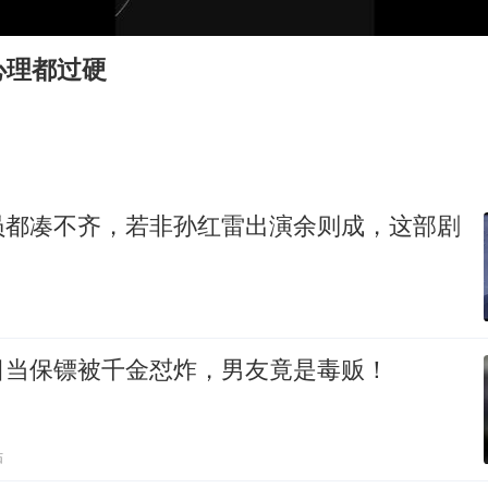
法国下周开始禁止未经同意的电话营销
泰国一女公务员妆容引争议 本人回应
心理都过硬
27岁女子成组织卖淫集团主犯被通缉
80后女柜员逆袭成4200亿银行副行长
女子利用漏洞0元薅走3000多件家电
24小时不关空调 电费会更低吗
员都凑不齐，若非孙红雷出演余则成，这部剧
东方甄选被判赔偿江小白30万元
奋进开新局 实干挑大梁
日当保镖被千金怼炸，男友竟是毒贩！
贴