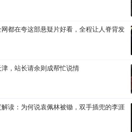
全网都在夸这部悬疑片好看，全程让人脊背发
天津，站长请余则成帮忙说情
度解读：为何说袁佩林被锄，双手插兜的李涯