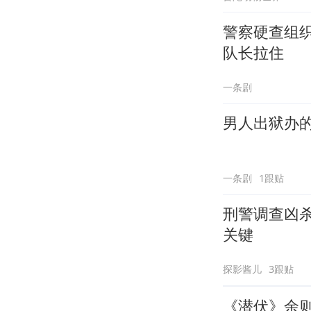
警察硬查组织
队长拉住
一条剧
一条剧
1跟贴
刑警调查凶
关键
探影酱儿
3跟贴
《潜伏》余