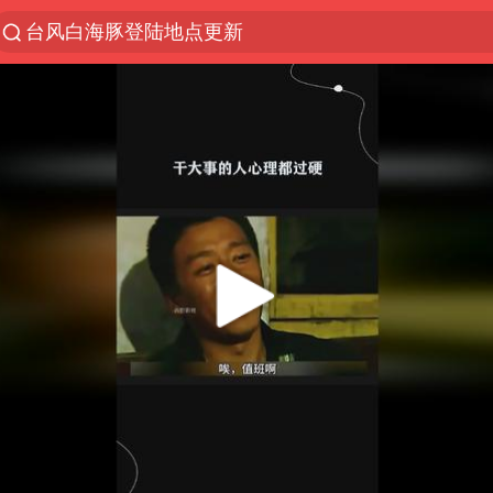
台风白海豚登陆地点更新
以“新”破局 首发经济点亮城市消费活力
台风白海豚进入48小时警戒线
佛得角门将亮相智利俱乐部主场
中方回应是否在太平洋海底开采稀土
看守所辅警收受10万获刑1年
U17国足1分钟轰2球
五粮液渠道价一箱上涨近百元
宇树科技发行价格150.80元/股
宇树科技王兴兴身家有望超200亿元
吉林一“温度计大楼”读数爆表