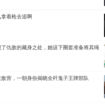
么拿着枪去追啊
现了仇敌的藏身之处，她设下圈套准备将其绳
伏敌营，一朝身份揭晓全歼鬼子王牌部队