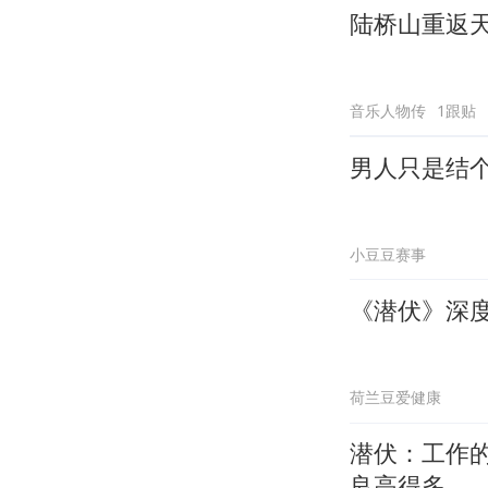
陆桥山重返
音乐人物传
1跟贴
男人只是结
小豆豆赛事
《潜伏》深
荷兰豆爱健康
潜伏：工作
良高得多