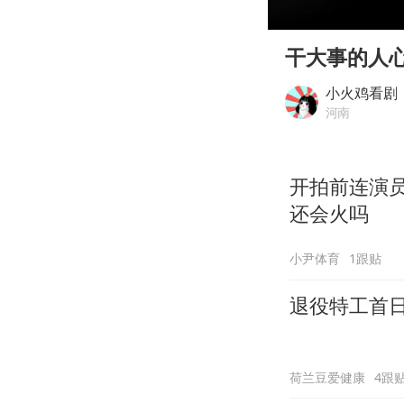
00:00
Play
干大事的人
小火鸡看剧
河南
开拍前连演
还会火吗
小尹体育
1跟贴
退役特工首
荷兰豆爱健康
4跟