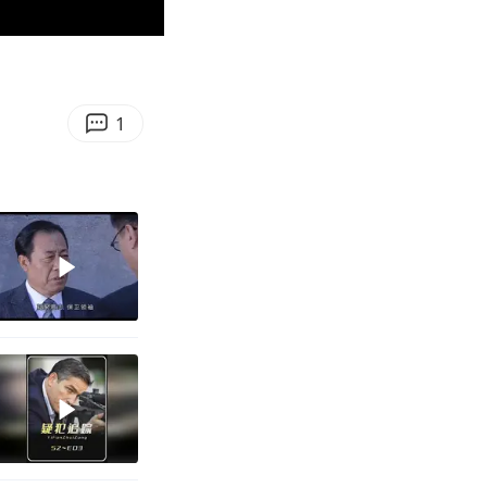
06:19
Enter
fullscreen
1