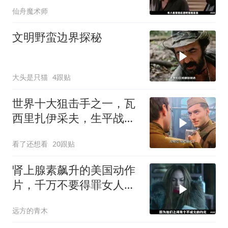
仙舟魔术师
文明野蛮边界探秘
大头是只猫
4跟贴
世界十大狙击手之一，瓦
西里扎伊采夫，生平战绩
0：400！
看了还想看
20跟贴
肾上腺素飙升的美国动作
片，千万不要得罪女人，
狠起来比男人凶猛
远方的青木