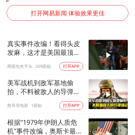
法国将禁止“未经同意的电话营销”
我国编制完成新版全月地质图
打开网易新闻 体验效果更佳
“深圳地面沉降致车辆损坏”不实
外交部发言人就广岛核爆81周年等答记者问
真实事件改编！看得头皮
中国“五箭齐发”反制美国
发麻，这才是美国最顶级
感觉全东北都在等7号
刑侦片，全程高能
两面包夹芋头
269跟贴
打开APP
多地要求领导干部带头休假
奋进开新局 实干挑大梁
美军战机到敌军基地偷
拍，不料被敌人的导弹锁
定，战争片
憨哥哥电影
1跟贴
打开APP
根据“1979年伊朗人质危
机”事件改编，奥斯卡最佳