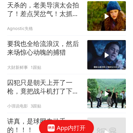
天杀的，老美导演太会拍
了！差点哭岔气！太抓心
了！看一次哭一次
Agnostic失格
要我也全给流浪汉，然后
来场惊心动魄的捕猎
大財新鲜事
1跟贴
囚犯只是朝天上开了一
枪，竟把战斗机打了下
来！
小强说电影
3跟贴
讲真，是球网先动手
App内打开
的！！！