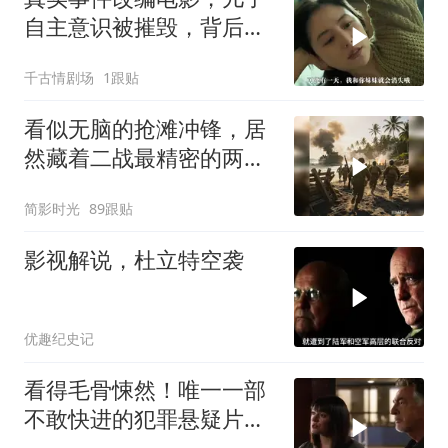
自主意识被摧毁，背后故
事引反思
千古情剧场
1跟贴
看似无脑的抢滩冲锋，居
然藏着二战最精密的两栖
登陆作战体系
简影时光
89跟贴
影视解说，杜立特空袭
优趣纪史记
看得毛骨悚然！唯一一部
不敢快进的犯罪悬疑片，
真相太炸裂