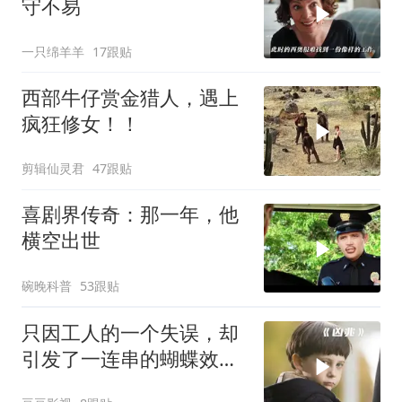
守不易
一只绵羊羊
17跟贴
西部牛仔赏金猎人，遇上
疯狂修女！！
剪辑仙灵君
47跟贴
喜剧界传奇：那一年，他
横空出世
碗晚科普
53跟贴
只因工人的一个失误，却
引发了一连串的蝴蝶效
应！惊悚片《凶兆》