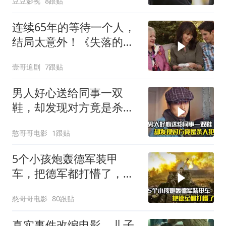
豆豆影视
8跟贴
连续65年的等待一个人，
结局太意外！《失落的情
人节》
壹哥追剧
7跟贴
男人好心送给同事一双
鞋，却发现对方竟是杀人
犯，悬疑犯罪片
憨哥哥电影
1跟贴
5个小孩炮轰德军装甲
车，把德军都打懵了，战
争片
憨哥哥电影
80跟贴
真实事件改编电影，儿子