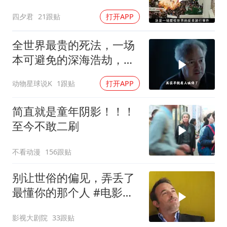
影片
四夕君
21跟贴
打开APP
全世界最贵的死法，一场
本可避免的深海浩劫，
180万一张深海船票，载
动物星球说K
1跟贴
打开APP
着5名追梦人奔赴3800米
深海
简直就是童年阴影！！！
至今不敢二刷
不看动漫
156跟贴
别让世俗的偏见，弄丢了
最懂你的那个人 #电影解
说
影视大剧院
33跟贴