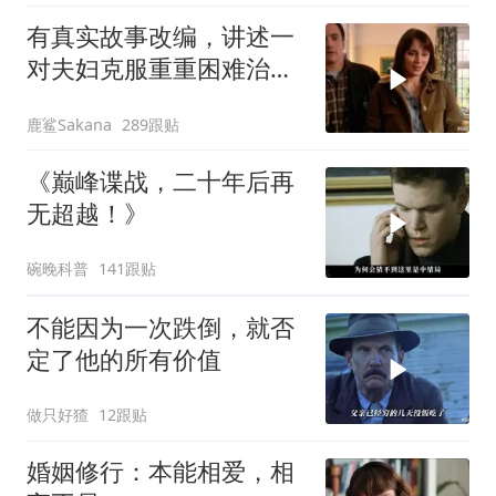
有真实故事改编，讲述一
对夫妇克服重重困难治疗
自闭症孩子的故事
鹿鲨Sakana
289跟贴
《巅峰谍战，二十年后再
无超越！》
碗晚科普
141跟贴
不能因为一次跌倒，就否
定了他的所有价值
做只好猹
12跟贴
婚姻修行：本能相爱，相