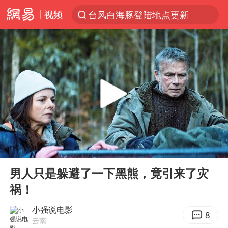
视频
台风白海豚登陆地点更新
以“新”破局 首发经济点亮城市消费活力
台风白海豚进入48小时警戒线
佛得角门将亮相智利俱乐部主场
宇树科技发行价格150.80元/股
看守所辅警收受10万获刑1年
宇树科技王兴兴身家有望超200亿元
00:00
03:05
五粮液渠道价一箱上涨近百元
Play
Ent
full
CIA被曝已秘密设立古巴工作组
男人只是躲避了一下黑熊，竟引来了灾
祸！
贵州轮胎子公司获美国退税8136万
U17国足1分钟轰2球
小强说电影
8
云南