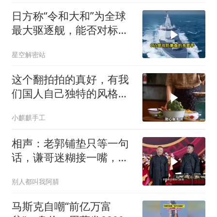
日方称“令和大和”为全球
最大驱逐舰，能否对标
055？不能只看纸面参数
星空解密站
这个翻拍拍的真好，有我
们国人自己独特的风格魅
力
小麒麒手工
相声：老郭铺垫只等一句
话，谦哥迷糊接一嘴，包
袱瞬间完成升华
别人都叫我阿腈
马斯克自嘲“前亿万富