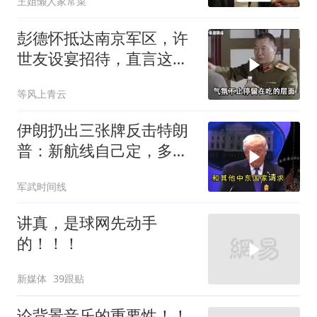
王姐懒人家常菜
彭德怀抵达南京军区，许
世友设宴招待，直言这是
最高的标准
等风上青云
伊朗扔出三张牌反击特朗
普：新航线自己定，多国
保证不参战，海峡不回战
军武时间线
前状态
讲真，是球网先动手
的！！！
新媒体
39跟贴
论背景音乐的重要性！！