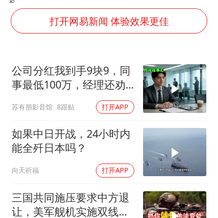
上半年国内居民出游人次34.63亿
陕西柞水泥石流已致2死 仍有1人失联
打开网易新闻 体验效果更佳
店主称换“青海拉面”招牌后生意更好
泰国初中生饮弹自尽前开了26枪
公司分红我到手9块9，同
22岁女生独闯南太行失联12天
事最低100万，经理还劝
万岁山接盘烂尾恒大文旅城
我续签，我笑了：不签了
苏有朋影音馆
8跟贴
打开APP
习近平心系体育强国建设
如果中日开战，24小时内
能全歼日本吗？
向天祈福
打开APP
三国共同施压要求中方退
让，美军舰机实施双线抵