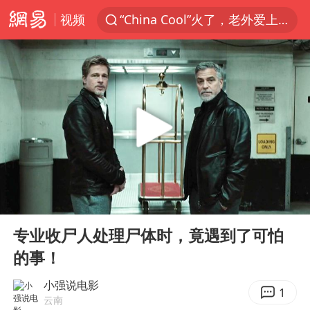
视频
“China Cool”火了，老外爱上中国避暑游
名创优品一次性内裤 颜面尽失
四川宜宾3.4级地震
伊斯兰版北约来了吗
云南一地村民过火把节意外灼伤16人
中国父女泰国骑摩托车坠崖1死1伤
香港宏福苑火灾或由烟头引起
00:00
03:13
网约车司机充电时猝死保险拒赔
Play
Ent
full
浙江台州《告全体市民书》
专业收尸人处理尸体时，竟遇到了可怕
的事！
周末打虎 宋致远被查
多所高校取消艺考
小强说电影
1
云南