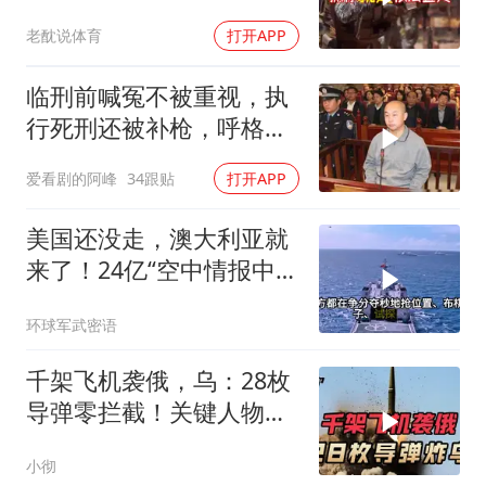
近，南海被划为禁区，
老酖说体育
打开APP
轰-6K已挂弹
临刑前喊冤不被重视，执
行死刑还被补枪，呼格吉
勒图被捕后的62天
爱看剧的阿峰
34跟贴
打开APP
美国还没走，澳大利亚就
来了！24亿“空中情报中
心”刚到手就杀入南海
环球军武密语
千架飞机袭俄，乌：28枚
导弹零拦截！关键人物被
杀，普京2动作
小彻