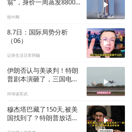
翁”，身价一周蒸发8800
亿
投中网
8.7日：国际局势分析
（06）
记录生活日常阿蜴
伊朗否认与美谈判！特朗
普剧本演砸了，三国电话
打爆德黑兰表忠心
环球谈军武
穆杰塔巴藏了150天,被美
国找到了？特朗普放话：
伊朗的最后的机会