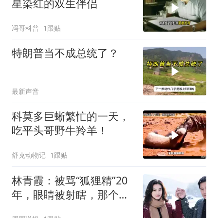
星染红的双生伴侣
冯哥科普
1跟贴
特朗普当不成总统了？
最新声音
科莫多巨蜥繁忙的一天，
吃平头哥野牛羚羊！
舒克动物记
1跟贴
林青霞：被骂“狐狸精”20
年，眼睛被射瞎，那个男
人只问了一句“谁来出机票