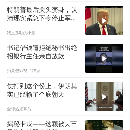
特朗普最后关头变卦，认
清现实紧急下令停止军事
行动
我是孤独的小船
书记借钱遭拒绝秘书出绝
招银行主任亲自放款
奶黄包影视
1跟贴
仗打到这个份上，伊朗其
实已经输了个底朝天
全球热点幕后
揭秘卡戎——这颗被冥王