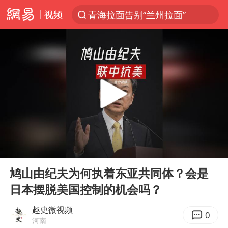
视频
青海拉面告别“兰州拉面”
以“新”破局 首发经济点亮城市消费活力
U17国足三战全胜
青海海西州茫崖市发生3.1级地震
我国编制完成新版全月地质图
台风白海豚登陆地点更新
巡查组提问 工作人员偷用手机查答案
00:00
06:24
看守所辅警收受10万获刑1年
Play
Ent
full
多地要求领导干部带头休假
鸠山由纪夫为何执着东亚共同体？会是
日本摆脱美国控制的机会吗？
台风白海豚进入48小时警戒线
宇树科技发行价格150.80元/股
趣史微视频
0
河南