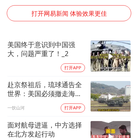
外交部发言人就广岛核爆81周年等答记者问
佛得角门将亮相智利俱乐部主场
打开网易新闻 体验效果更佳
首次证实！“胶球”存在
民警发现救助的拾荒老人是逃犯
美国终于意识到中国强
中方回应是否在太平洋海底开采稀土
大，问题严重了！_2
27岁女子成组织卖淫集团主犯被通缉
打开APP
法国将禁止“未经同意的电话营销”
奋进开新局 实干挑大梁
赴京祭祖后，琉球通告全
世界：美国必须撤走海马
斯，日本陷入被动
一饮山河
打开APP
面对航母进逼，中方选择
在北方发起行动