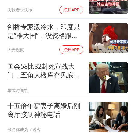
失我者永失qq
打开APP
剑桥专家泼冷水，印度只
是“准大国”，没资格跟中
美平起平坐
大光观察
打开APP
国会58比32封死宣战大
门，五角大楼库存见底，
特朗普叫停打伊朗那晚发
军武时间线
生了什么
十五倍年薪妻子离婚后刚
离厅接到神秘电话
最终你成为了过客