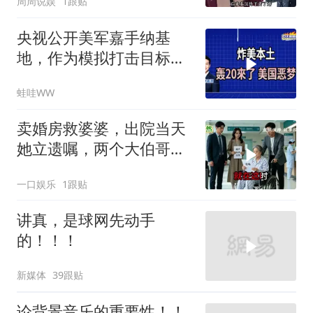
周周说娱
1跟贴
钱？”
央视公开美军嘉手纳基
地，作为模拟打击目标｜
介文汲.谢寒冰.张延廷｜
蛙哇WW
辣晚报20260806
卖婚房救婆婆，出院当天
她立遗嘱，两个大伯哥傻
眼
一口娱乐
1跟贴
讲真，是球网先动手
的！！！
新媒体
39跟贴
论背景音乐的重要性！！