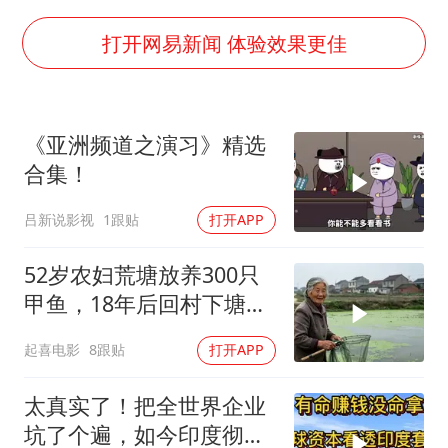
上海全力守护市民“菜篮子”
打开网易新闻 体验效果更佳
暑期研学游升温 在旅途中增长知识
猫咪过火把节被抹成黑猫
《亚洲频道之演习》精选
宝妈给四胞胎取名平安喜乐
合集！
BLG经理辟谣Bin离队
总书记点赞的非遗苗绣焕发新生机
吕新说影视
1跟贴
打开APP
52岁农妇荒塘放养300只
甲鱼，18年后回村下塘瞬
间傻眼
起喜电影
8跟贴
打开APP
太真实了！把全世界企业
坑了个遍，如今印度彻底