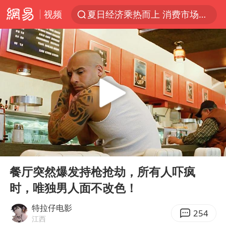
夏日经济乘热而上 消费市场向新而行
视频
白海豚对华东华北影响会大于巴威
于东来回应胖东来近25年老店年底关闭
以拒绝“和平委员会”的加沙和平计划
浙江省甬江发生2026年第1号洪水
独闯南太行的失联女生最后轨迹已确认
美将每月供乌爱国者拦截导弹
全球最大级别运输船通过长江大桥
00:00
01:28
Play
Ent
央视新主播李秋莹母校发文祝贺
full
餐厅突然爆发持枪抢劫，所有人吓疯
上门女婿出轨女邻居多年被判重婚罪
时，唯独男人面不改色！
国足U17与阿森纳决赛取消 并列冠军
特拉仔电影
254
江西
香港刷新1884年以来最高气温纪录