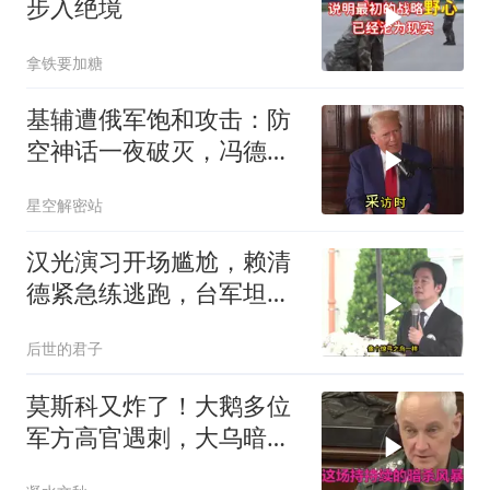
步入绝境
拿铁要加糖
基辅遭俄军饱和攻击：防
空神话一夜破灭，冯德莱
恩怒了，欧洲的钱却救不
星空解密站
了急
汉光演习开场尴尬，赖清
德紧急练逃跑，台军坦克
掉零件
后世的君子
莫斯科又炸了！大鹅多位
军方高官遇刺，大乌暗杀
方向已曝光？