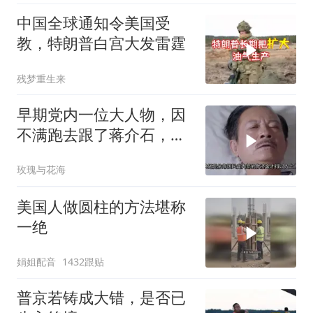
中国全球通知令美国受
教，特朗普白宫大发雷霆
残梦重生来
早期党内一位大人物，因
不满跑去跟了蒋介石，不
料晚年竟悲惨死
玫瑰与花海
美国人做圆柱的方法堪称
一绝
娟姐配音
1432跟贴
普京若铸成大错，是否已