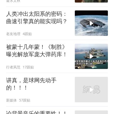
凝水文秋
人类冲出太阳系的密码：
曲速引擎真的能实现吗？
老友地理
4跟贴
被蒙十几年蒙！《制胜》
曝光解放军庞大弹药库！
行者风范
17跟贴
讲真，是球网先动手
的！！！
新媒体
57跟贴
论背景音乐的重要性！！