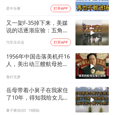
无人问津
星中乐事
打开APP
又一架F-35掉下来，美媒
说的话逐渐应验：五角大
楼要亏大了
汽车乐乐说
打开APP
1956年中国击落美机歼16
人，美出动三艘航母抢尸
体
青杍无梦
岳母带着小舅子在我家住
了10年，得知我给女儿买
车后，小舅子突
量子驱动QD
19跟贴