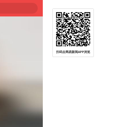
扫码去网易新闻APP浏览