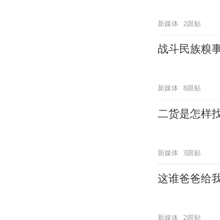
新媒体
2跟贴
战斗民族糗
新媒体
8跟贴
二货是怎样
新媒体
3跟贴
这谁爸爸给
新媒体
2跟贴