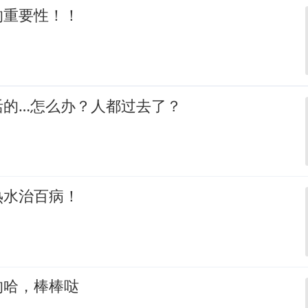
的重要性！！
活的…怎么办？人都过去了？
热水治百病！
的哈，棒棒哒