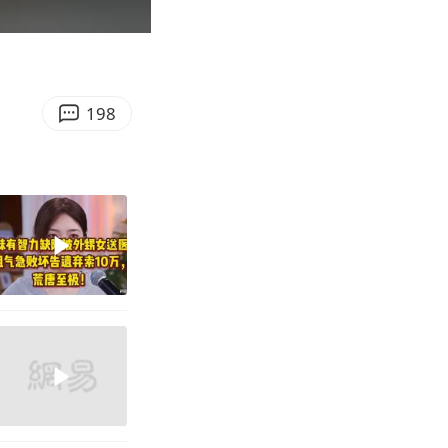
09:35
Enter
fullscreen
198