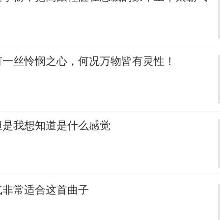
有一丝怜悯之心，何况万物皆有灵性！
但是我想知道是什么感觉
气非常适合这首曲子