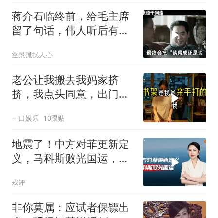
蒋介石临终前，给毛主席
留了句话，伟人听后有什
么样的反应？
空景孤扰人心
老公让我搬去我妈家挤
挤，我点头同意，出门时
顺手带走了3本房产证和2
一口娱乐
10跟贴
把车钥匙
地震了！中方对菲更新定
义，马科斯败光国运，还
剩19万亿债务未还
戎评
非你莫属：应试者保镖出