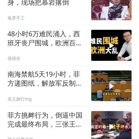
身，现场把慕岩撂倒
兔芽手工
48小时6万难民涌入，西
班牙丧尸围城，欧洲百年
霸权终极反噬！
保德全
南海禁航5天19小时，菲
方递图纸，解放军反制组
合拳已到位
吴王旅行ing
菲方挑衅行为，倒逼中国
完成最终布局，三张王牌
现身黄岩岛