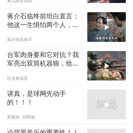
雅儿姐爱追剧
蒋介石临终前坦白直言：
他这一生惧怕两个人，却
只敬佩一个人！
风月得自难寻
台军肉身要和它对抗？我
军亮出双筒机器狼，给登
陆步兵扫清通道
匹夫来搞笑
讲真，是球网先动手
的！！！
新媒体
39跟贴
论背景音乐的重要性！！