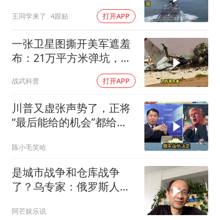
出中国工业底牌
王同学来了
4跟贴
打开APP
一张卫星图撕开美军遮羞
布：21万平方米弹坑，美
国捂了5个月的账本终于
战武科普
打开APP
藏不住了
川普又虚张声势了，正将
“最后能给的机会”都给伊
朗！台媒点评
陈小毛笑哈
是城市战争和仓库战争
了？乌专家：俄罗斯人将
迎来一个严酷的冬天
阿芒娱乐说