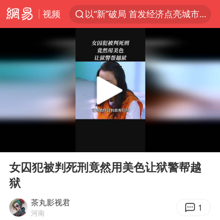
视频
以“新”破局 首发经济点亮城市消费活力
Meta被判支付5.67亿美元
台风白海豚逼近 暴雨大暴雨来袭
47岁妈妈突然产女 26岁女儿：很震惊
阿根廷足协发文力挺因凡蒂诺
中国稀土盘中涨停
A股开盘：民爆、CPO等概念走强
00:00
00:44
日本广岛民众举行游行反对政府行径
Play
Ent
full
21楼高空抛物嫌疑人被拘留
女囚犯被判死刑竟然用美色让狱警帮越
狱
男子杀人后逃进深山21年活得像野人
日韩股市高开跳水 SK海力士下挫转跌
茶丸影视君
1
河南