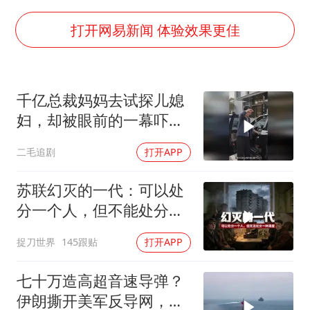
台风白海豚最新路径研判来了
OpenAI为免费用户升级GPT-5.6 Luna
打开网易新闻 体验效果更佳
船舶避风项目停工 多地全力防台风
我国编制完成新版全月地质图
千亿总裁妈妈去试探儿媳
“深圳地面沉降致车辆损坏”不实
妇，却被眼前的一幕吓傻
男子结婚8年发现3个女儿均非亲生
了！
二毛追剧
打开APP
奋进开新局 实干挑大梁
苏联幻灭的一代：可以处
分一个人，但不能处分一
种渴望
捉刀世界
145跟贴
打开APP
七十万造高超音速导弹？
伊朗撕开美军反导网，炸