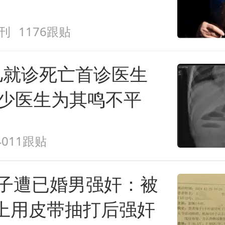
刊
1176跟贴
儿就诊死亡首诊医生
不少医生为其鸣不平
4011跟贴
女子遭已婚男强奸：被
上用皮带抽打后强奸