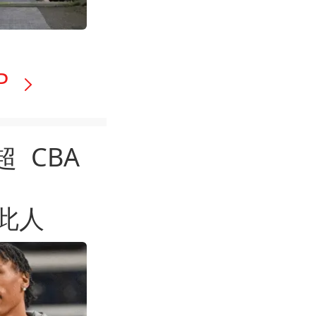
P
超
CBA
无此人