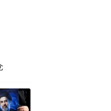
旅游
功
”导弹，国防部回应
仓
℃了吧 为啥还不预警”