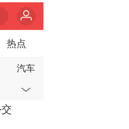
热点
汽车
视频
点球大战淘汰河床晋级决赛
外交
家居