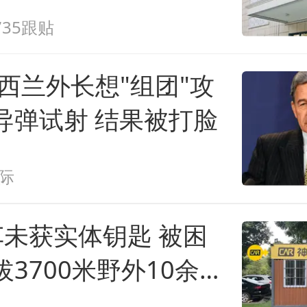
735跟贴
新西兰外长想"组团"攻
导弹试射 结果被打脸
际
车未获实体钥匙 被困
3700米野外10余