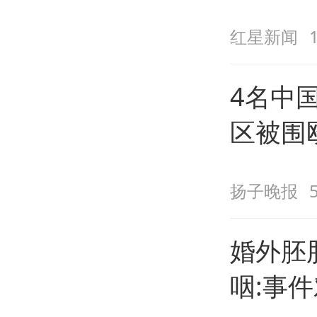
红星新闻
4名中
区被围
扬子晚报
婚外胚
咽:事