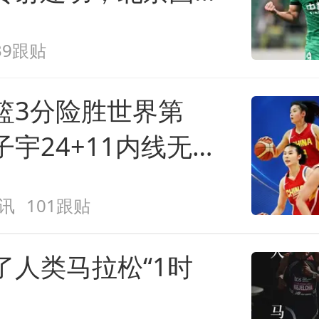
3
39跟贴
篮3分险胜世界第
宇24+11内线无
予12+6王思雨7+5
讯
101跟贴
了人类马拉松“1时