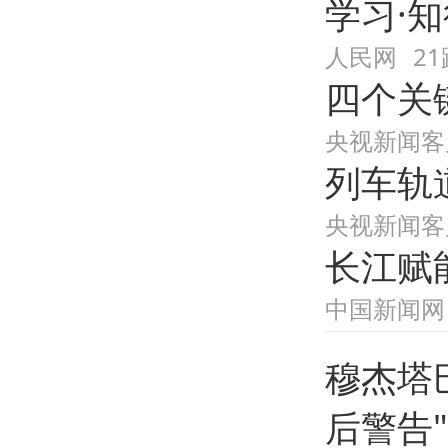
学习·
跟贴
人民网
2
亲子
四个关
央视新闻客
列车轨
央视新闻客
长江赋
中国新闻网
穆杰塔
后警告