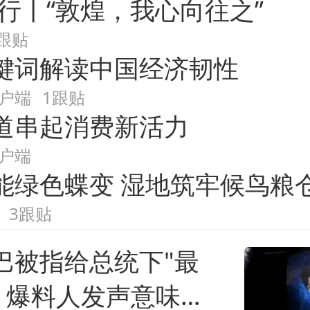
知行丨“敦煌，我心向往之”
游戏
教育
公开课
健康
38岁演员求职万岁山NPC成
1跟贴
艺术
双创
小说
数字藏品
键词解读中国经济韧性
胡彦斌获《歌手2026》歌王
户端
1跟贴
道串起消费新活力
日本试射“战斧
户端
胡彦斌韩磊 谁帮谁
能绿色蝶变 湿地筑牢候鸟粮
“今天得有40
3跟贴
巴被指给总统下"最
夯实基础开新局
" 爆料人发声意味深