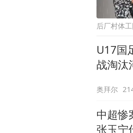
后厂村体工
U17
战淘汰
点，再
奥拜尔
2
中超惨
张玉宁