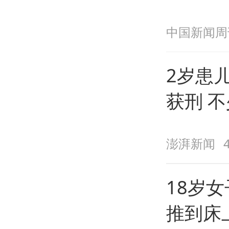
长
中国新闻周
2岁患
获刑 
澎湃新闻
18岁
推到床