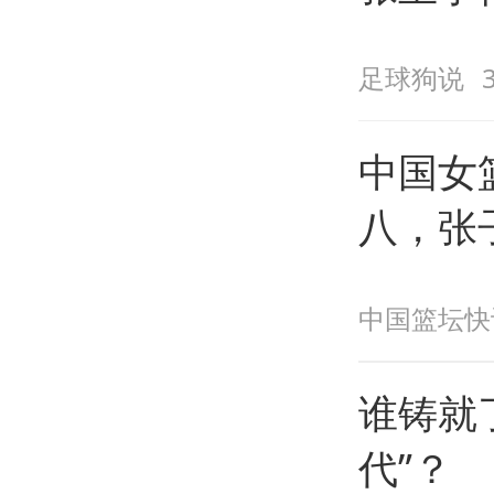
升到第
足球狗说
中国女
八，张子
解，杨舒
中国篮坛快
谁铸就
代”？