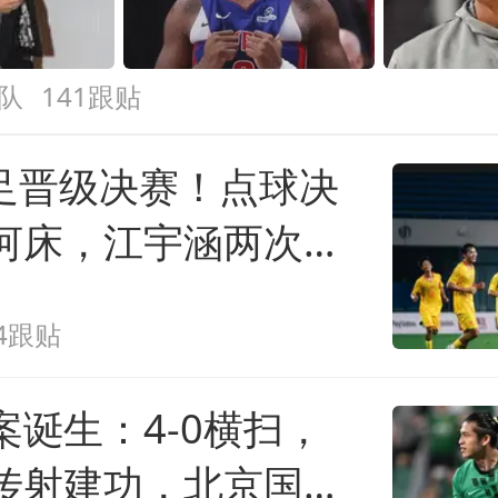
队
141跟贴
国足晋级决赛！点球决
河床，江宇涵两次扑
战阿森纳
14跟贴
案诞生：4-0横扫，
传射建功，北京国安