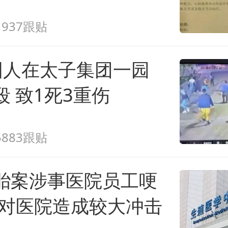
1937跟贴
国人在太子集团一园
殴 致1死3重伤
5883跟贴
胎案涉事医院员工哽
件对医院造成较大冲击