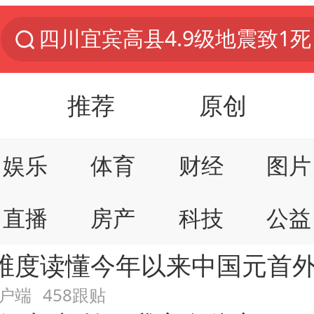
名创优品回应女子吐槽内裤质量差
出口禁令驱动有色板块大涨
推荐
原创
秋天的第一杯奶茶到底有多火
娱乐
体育
财经
图片
国防部：中国军队坚决反制任何闹海挑衅图谋
直播
房产
科技
公益
U17国足
维度读懂今年以来中国元首
美股存储板块集体大跌
数码
本地
网易号
时尚
户端
458跟贴
国乒男单横滨冠军赛全军覆没