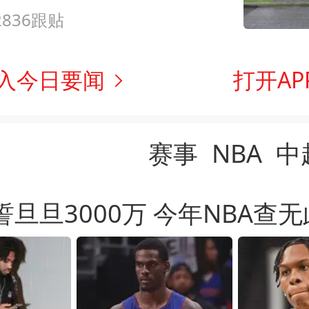
2836跟贴
入今日要闻
打开AP
赛事
NBA
中
旦旦3000万 今年NBA查