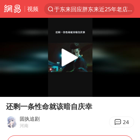
视频
于东来回应胖东来近25年老店年底关闭
上半年我国经营主体结构持续优化
俄称边境州遭乌大规模袭击已致13伤
《披荆斩棘2026》阵容官宣
全球最大级别运输船通过长江大桥
白海豚北上或致京津冀暴雨
10余省份将出现强风雨 局地特大暴雨
00:00
00:19
国足U17与阿森纳决赛取消 并列冠军
Play
Ent
full
《龙餐馆》 冲奖
还剩一条性命就该暗自庆幸
构建更高水平的全民健身公共服务体系
固执追剧
24
河南
上门女婿出轨女邻居多年被判重婚罪