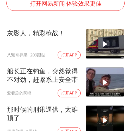
香港刷新1884年以来最高气温纪录
打开网易新闻 体验效果更佳
新疆一婚礼线上邀请引热议
世界第1特鲁姆普斯诺克中国赛一轮游
灰影人，精彩枪战！
美将每月供乌爱国者拦截导弹
云南一男子胃中取出180颗铁钉
八颗奇异果
209跟贴
打开APP
以军士兵把枪口对准中国记者
“开学三件套”全线暴涨
船长正在钓鱼，突然觉得
奋力开创中国式现代化建设新局面
不对劲，赶紧系上安全带
爱看剧的阿峰
打开APP
那时候的刑讯逼供，太难
顶了