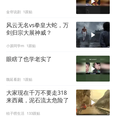
金帘说剧
1跟贴
风云无名vs拳皇大蛇，万
剑归宗大展神威？
小源同学m
1跟贴
眼瞎了也学老实了
魏延看剧
1跟贴
大家现在千万不要走318
来西藏，泥石流太危险了
桔子唠生活
133跟贴