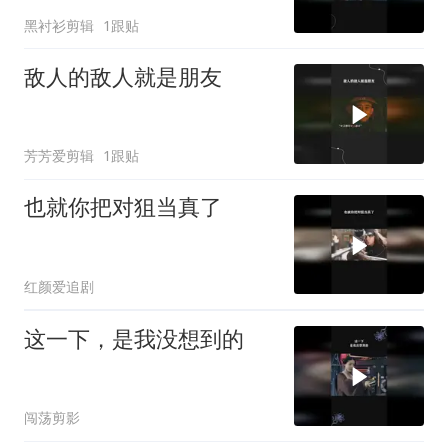
黑衬衫剪辑
1跟贴
敌人的敌人就是朋友
芳芳爱剪辑
1跟贴
也就你把对狙当真了
红颜爱追剧
这一下，是我没想到的
闯荡剪影