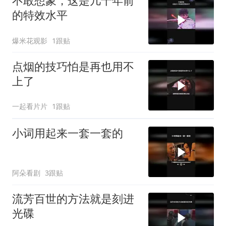
不敢想象，这是几十年前
的特效水平
爆米花观影
1跟贴
点烟的技巧怕是再也用不
上了
一起看片片
1跟贴
小词用起来一套一套的
阿朵看剧
3跟贴
流芳百世的方法就是刻进
光碟