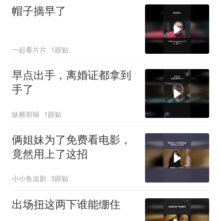
帽子摘早了
一起看片片
1跟贴
早点出手，离婚证都拿到
手了
纵横剪辑
1跟贴
俩姐妹为了免费看电影，
竟然用上了这招
小小鱼追剧
3跟贴
出场扭这两下谁能绷住