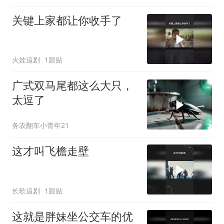
关键上家都让你收手了
火娃追剧
1跟贴
广式双马尾都这么大只，
太逗了
务农翻车小青年21
这才叫飞檐走壁
长歌追剧
1跟贴
这就是胖妹坐公交车的优