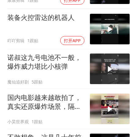
康康剪辑
1跟贴
打开APP
装备火控雷达的机器人
吖吖剪辑
1跟贴
打开APP
诺叔这九号电池不一般，
爆炸威力堪比小核弹
魔仙追好剧
5跟贴
国内电影越来越敢拍了，
真实还原爆炸场景，隔着
屏幕我都尴尬！
小昊世界观
1跟贴