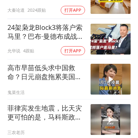
大秦论道
2024跟贴
打开APP
24架枭龙Block3将落户索
马里？巴布·曼德布成战略
支点
允华说
4跟贴
打开APP
高市早苗低头求中国救
命？日元崩盘拖累美国下
水！川普也坐不住了
鬼菜生活
菲律宾发生地震，比天灾
更可怕的是，马科斯政府
无底线挑衅中国
三农老历