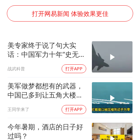
陈思诚零点晒照为佟丽娅庆生
夏日经济乘“热”而上 消费市场向“新”而行
打开网易新闻 体验效果更佳
36岁男演员成景区NPC后人气爆棚
身体出现这几个信号可能是肝在求救
美专家终于说了句大实
宇树王兴兴被问了360多个问题
话：中国军力十年“史无前
几元成本的AI广告导致千万市值蒸发
例”狂飙，美国这次真坐不
战武科普
打开APP
住了
台当局重金为“台独”织“皇帝新衣”
乐享全民健身 共筑健康中国
美军做梦都想有的武器，
中国已多到让五角大楼头
皮发麻
王同学来了
打开APP
今年暑期，酒店的日子好
过吗？