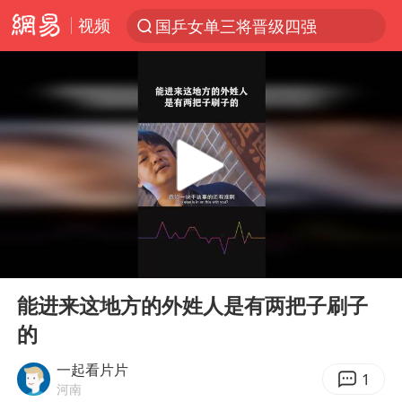
视频
国乒女单三将晋级四强
光影经济撬动暑期消费新蓝海
三警齐发！多地10级以上雷暴大风
马克·艾伦退出斯诺克中国公开赛
日本发布排名：“中国第一，美日德韩英法居后”
央视新主播李秋莹孙亚鹏亮相
情侣平潭拍日出坠崖1死1伤
00:00
01:44
大V：马科斯把路走绝了
Play
Ent
full
白海豚将正面袭击贯穿浙江
能进来这地方的外姓人是有两把子刷子
的
购飞机票7分钟后退票被扣2022元
杭州全市有序停课
一起看片片
1
河南