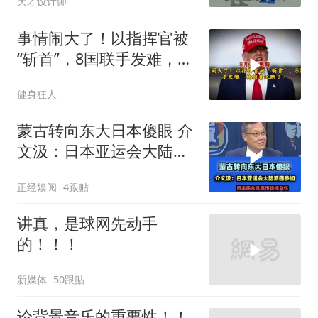
天才设计师
事情闹大了！以指挥官被
“斩首”，8国联手发难，特
朗普失声了？
健身狂人
蒙古转向东大日本傻眼 介
文汲：日本亚运会大陆派
团参加！
正经娱阅
4跟贴
讲真，是球网先动手
的！！！
新媒体
50跟贴
论背景音乐的重要性！！