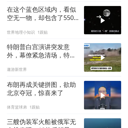
在这个蓝色区域内，看似
空无一物，却包含了5500
个星系！
世界地理小知识
1跟贴
特朗普白宫演讲突发意
外，幕僚紧急清场，特朗
普出现健康疑云！
遨游新世界
布朗再成关键拼图，欲助
北京夺冠，惊喜来了
体育篮球弟
1跟贴
三艘伪装军火船被俄军无