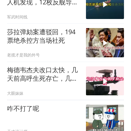
人机发现，12枚反舰导弹
送入海底，乌军后勤命脉
军武时间线
遭重锤
莎拉弹劾案遭驳回，194
票绝杀控方当场社死
老揽才是我的外号
梅德韦杰夫改口太快，几
天前高呼生死存亡，几天
后又换了一个说法
大眼妹妹
咋不打了呢