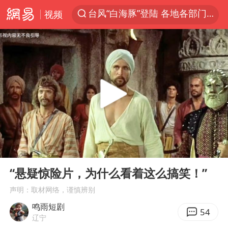
视频
江苏昆山升级发布暴雨红警
白海豚会重现杜苏芮强度吗
人形机器人第一股
中国女篮热身赛再胜尼日利亚女篮
上海地铁4条线路全线停运
宇树申购 中一签有望赚20万元
白海豚路径图
00:00
00:35
白海豚可深入内陆制造大范围风雨
Play
Ent
full
推研发找资金只为自救？蔡磊回应
“悬疑惊险片，为什么看着这么搞笑！”
男子结婚8年3个女儿都不是亲生
声明：取材网络，谨慎辨别
鸣雨短剧
NBA传奇教练老尼尔森去世
54
辽宁