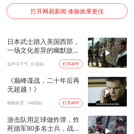
手机真会“偷听”我们说话吗
打开网易新闻 体验效果更佳
轰-6K到底是不是战略轰炸机
“皋”在低处
面对面丨蔡磊：与渐冻症抗争 纵使不敌 也不屈服
日本武士踏入美国西部，
加沙约14万栋建筑被完全摧毁
一场文化差异的幽默故事
从科技创新看开局起步的时与势
即将开
低声不下气
61跟贴
打开APP
《巅峰谍战，二十年后再
无超越！》
碗晚科普
144跟贴
打开APP
游击队用足球做炸弹，炸
死德军80多名士兵，战争