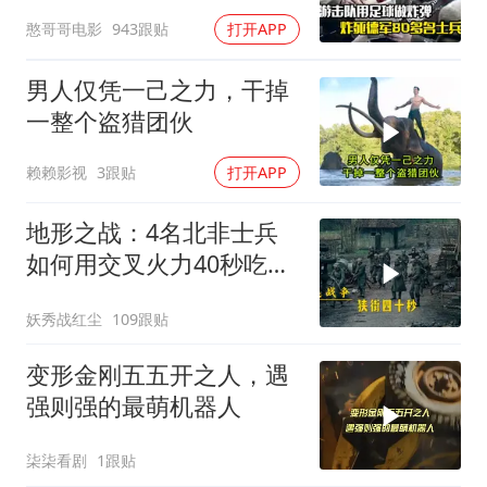
片
憨哥哥电影
943跟贴
打开APP
男人仅凭一己之力，干掉
一整个盗猎团伙
赖赖影视
3跟贴
打开APP
地形之战：4名北非士兵
如何用交叉火力40秒吃掉
16名德军？
妖秀战红尘
109跟贴
变形金刚五五开之人，遇
强则强的最萌机器人
柒柒看剧
1跟贴