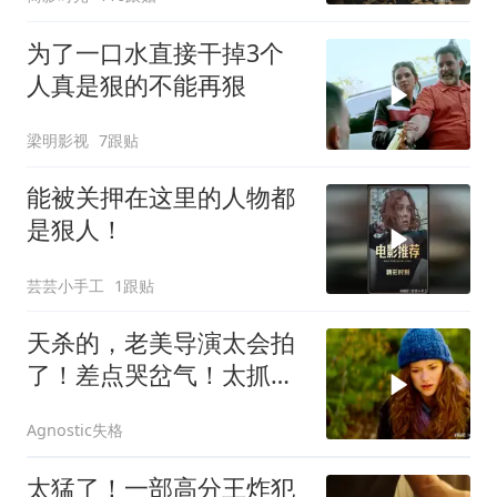
为了一口水直接干掉3个
人真是狠的不能再狠
梁明影视
7跟贴
能被关押在这里的人物都
是狠人！
芸芸小手工
1跟贴
天杀的，老美导演太会拍
了！差点哭岔气！太抓心
了！看一次哭一次
Agnostic失格
太猛了！一部高分王炸犯