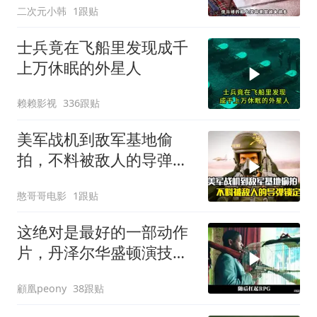
二次元小韩
1跟贴
士兵竟在飞船里发现成千
上万休眠的外星人
赖赖影视
336跟贴
美军战机到敌军基地偷
拍，不料被敌人的导弹锁
定，战争片
憨哥哥电影
1跟贴
这绝对是最好的一部动作
片，丹泽尔华盛顿演技出
神入化！看了8遍
顧凰peony
38跟贴