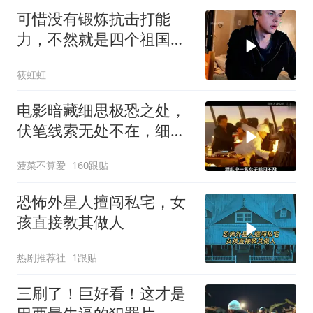
可惜没有锻炼抗击打能
力，不然就是四个祖国人
了
筱虹虹
电影暗藏细思极恐之处，
伏笔线索无处不在，细节
让人后背发凉
菠菜不算爱
160跟贴
恐怖外星人擅闯私宅，女
孩直接教其做人
热剧推荐社
1跟贴
三刷了！巨好看！这才是