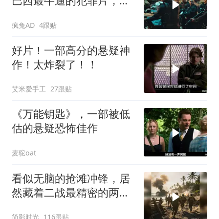
巴西最牛逼的犯罪片，史
上最狠辣的悍匪！
疯兔AD
4跟贴
好片！一部高分的悬疑神
作！太炸裂了！！
艾米爱手工
27跟贴
《万能钥匙》，一部被低
估的悬疑恐怖佳作
麦驼oat
看似无脑的抢滩冲锋，居
然藏着二战最精密的两栖
登陆作战体系
简影时光
116跟贴