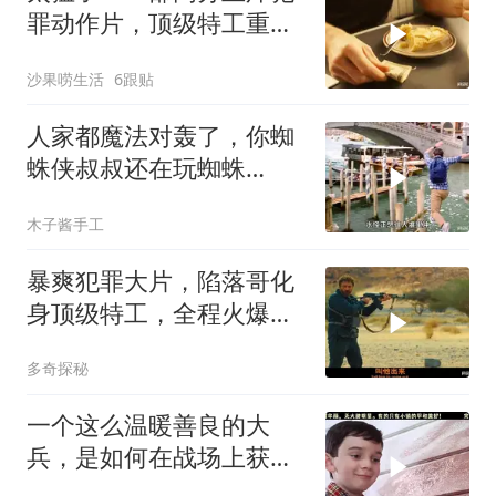
罪动作片，顶级特工重出
江湖，场面太燃了
沙果唠生活
6跟贴
人家都魔法对轰了，你蜘
蛛侠叔叔还在玩蜘蛛
丝！！
木子酱手工
暴爽犯罪大片，陷落哥化
身顶级特工，全程火爆枪
战！
多奇探秘
一个这么温暖善良的大
兵，是如何在战场上获得
那么多战功的？