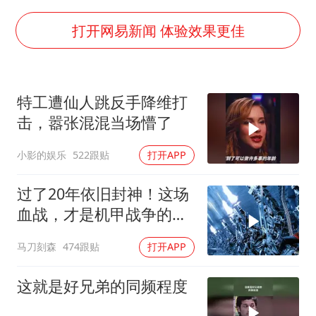
我国编制完成新版全月地质图
“深圳地面沉降致车辆损坏”不实
打开网易新闻 体验效果更佳
外交部发言人就广岛核爆81周年等答记者问
中国“五箭齐发”反制美国
特工遭仙人跳反手降维打
感觉全东北都在等7号
击，嚣张混混当场懵了
多地要求领导干部带头休假
小影的娱乐
522跟贴
打开APP
奋进开新局 实干挑大梁
过了20年依旧封神！这场
血战，才是机甲战争的真
正天花板
马刀刻森
474跟贴
打开APP
这就是好兄弟的同频程度