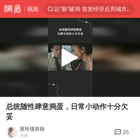
视频
以“新”破局 首发经济点亮城市消费活力
台风白海豚进入48小时警戒线
佛得角门将亮相智利俱乐部主场
宇树科技发行价格150.80元/股
看守所辅警收受10万获刑1年
宇树科技王兴兴身家有望超200亿元
五粮液渠道价一箱上涨近百元
00:00
00:20
CIA被曝已秘密设立古巴工作组
Play
Ent
full
贵州轮胎子公司获美国退税8136万
总统随性肆意捣蛋，日常小动作十分欠
妥
U17国足1分钟轰2球
法国将禁止“未经同意的电话营销”
莫玲珑剪辑
25
河南