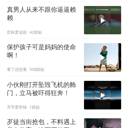
真男人从来不跟你逼逼赖
赖
弈秋爱追剧
42跟贴
保护孩子可是妈妈的使命
啊！
看了还想看
508跟贴
小伙刚打开坠毁飞机的舱
门，立马被吓得狂奔！
芳芳爱剪辑
1跟贴
歹徒当街抢包，不料遇上