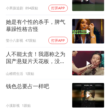
小男孩追剧
894跟贴
打开APP
她是有个性的杀手，脾气
暴躁性格古怪
莹小八影视
47跟贴
打开APP
人不能太贪！我愿称之为
国产悬疑片天花板，没有
之一！太烧脑了！
山楂唠生活
1跟贴
钱色总要占一样吧
小溪影视
1跟贴