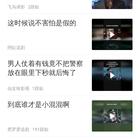
飞鸟潜影
2跟贴
这时候说不害怕是假的
阿缸追剧
男人仗着有钱竟不把警察
放在眼里下秒就后悔了
仙女味影视
1跟贴
到底谁才是小混混啊
肥罗爱追剧
191跟贴