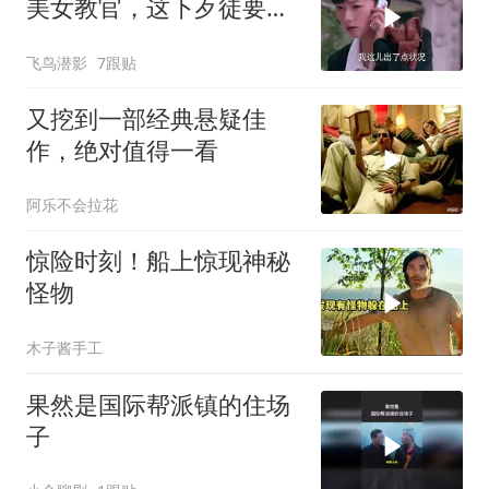
美女教官，这下歹徒要惨
了
飞鸟潜影
7跟贴
又挖到一部经典悬疑佳
作，绝对值得一看
阿乐不会拉花
惊险时刻！船上惊现神秘
怪物
木子酱手工
果然是国际帮派镇的住场
子