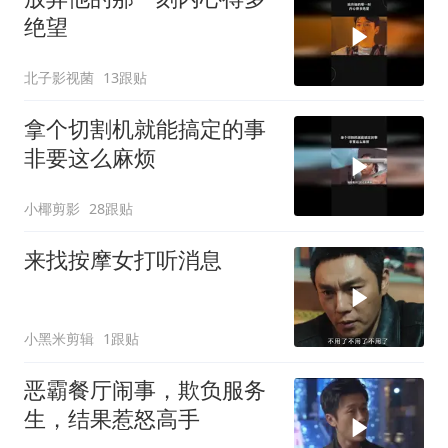
绝望
北子影视菌
13跟贴
拿个切割机就能搞定的事
非要这么麻烦
小椰剪影
28跟贴
来找按摩女打听消息
小黑米剪辑
1跟贴
恶霸餐厅闹事，欺负服务
生，结果惹怒高手