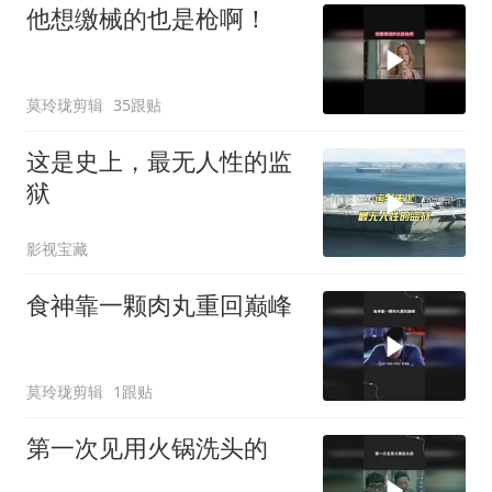
他想缴械的也是枪啊！
莫玲珑剪辑
35跟贴
这是史上，最无人性的监
狱
影视宝藏
食神靠一颗肉丸重回巅峰
莫玲珑剪辑
1跟贴
第一次见用火锅洗头的