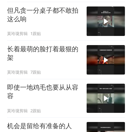
但凡贪一分桌子都不敢拍
这么响
莫玲珑剪辑
1跟贴
长着最萌的脸打着最狠的
架
莫玲珑剪辑
7跟贴
即使一地鸡毛也要从从容
容
莫玲珑剪辑
2跟贴
机会是留给有准备的人