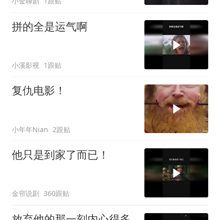
小金聊剧
1跟贴
拼的全是运气啊
小溪影视
1跟贴
复仇电影！
小年年Nian
2跟贴
他只是到家了而已！
金帘说剧
360跟贴
放弃他的那一刻内心得多