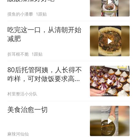
摸鱼的小潘攀
1跟贴
吃完这一口，从清朝开始
减肥
折耳根不脆
1跟贴
80后托管阿姨，人长得不
咋样，可对做饭要求高标
准高颜值
村里整活小分队
美食治愈一切
麻辣河仙仙