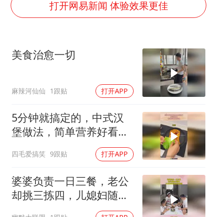
高铁双人座被免票儿童挤成3人座
打开网易新闻 体验效果更佳
公安部通报：抓获犯罪嫌疑人8200余名
易烊千玺金鸡百花双料影帝
美食治愈一切
中方：奉劝美方解除对古巴制裁封锁
“老戏骨”秦焰去世
麻辣河仙仙
1跟贴
打开APP
广岛长崎的昨天未必不会是日本的明天
真理之光，何以能照亮复兴之路？
5分钟就搞定的，中式汉
堡做法，简单营养好看又
好吃！
四毛爱搞笑
9跟贴
打开APP
婆婆负责一日三餐，老公
却挑三拣四，儿媳妇随后
做法没想到！