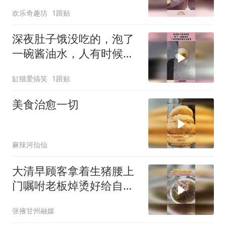
操作都看傻了吧！
欢乐奇趣坊
1跟贴
深夜肚子饿没吃的，泡了
一碗酱油水，人有时候馋
到无法想象！
缸猫爱搞笑
1跟贴
美食治愈一切
麻辣河仙仙
大清早顾客拿着生猪腰上
门嘱咐老板焯烫好给自己
加到面里网友：老板 我这
张掖甘州融媒
白菜怎么这么骚啊