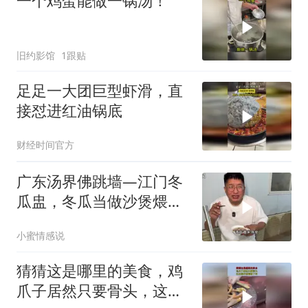
一个鸡蛋能做一锅汤！
旧约影馆
1跟贴
足足一大团巨型虾滑，直
接怼进红油锅底
财经时间官方
广东汤界佛跳墙—江门冬
瓜盅，冬瓜当做沙煲煨
汤，一罐98块钱起
小蜜情感说
猜猜这是哪里的美食，鸡
爪子居然只要骨头，这波