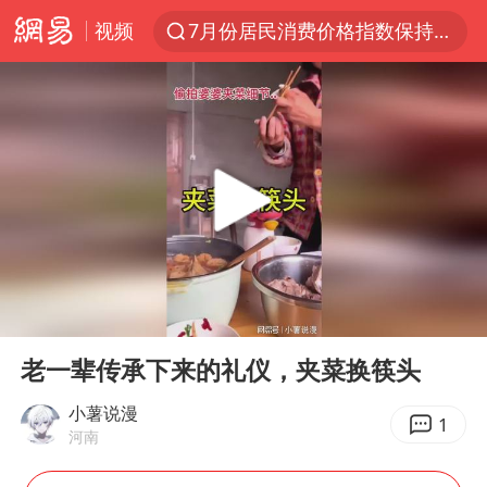
视频
7月份居民消费价格指数保持温和上涨
中使馆：重大涉诈逃犯檀某落网
台湾不是国家不存在“国格”
独闯南太行失联14天的女子已找到
哥伦比亚强震已致超20人死亡
白海豚突然大拐弯 走出罕见路线
男子攒206小时加班调休被拒获赔1.6万
00:00
00:13
哥伦比亚发生7.5级地震
Play
Ent
full
伊朗最高领袖将任命数名高级指挥官
老一辈传承下来的礼仪，夹菜换筷头
国内发现多起“Sorry”勒索病毒攻击
小薯说漫
1
河南
我国民营企业创新动能持续增强