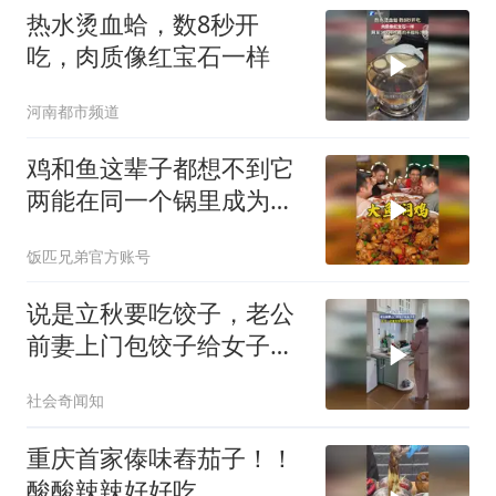
热水烫血蛤，数8秒开
吃，肉质像红宝石一样
河南都市频道
鸡和鱼这辈子都想不到它
两能在同一个锅里成为搭
档
饭匹兄弟官方账号
说是立秋要吃饺子，老公
前妻上门包饺子给女子
吃，女子：还是我爱吃的
社会奇闻知
素馅的
重庆首家傣味舂茄子！！
酸酸辣辣好好吃