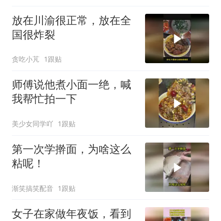
放在川渝很正常，放在全
国很炸裂
贪吃小芃
1跟贴
师傅说他煮小面一绝，喊
我帮忙拍一下
美少女同学吖
1跟贴
第一次学擀面，为啥这么
粘呢！
渐笑搞笑配音
1跟贴
女子在家做年夜饭，看到