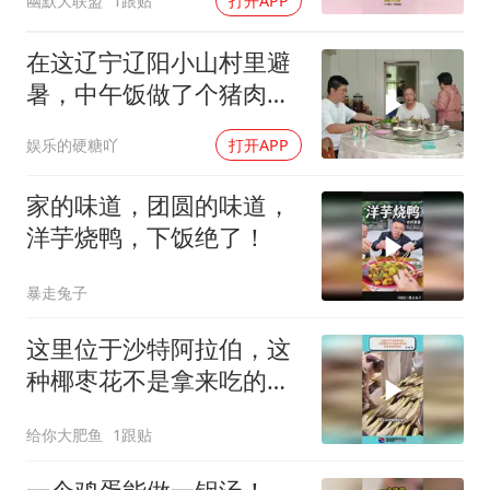
幽默大联盟
1跟贴
打开APP
在这辽宁辽阳小山村里避
暑，中午饭做了个猪肉，
豆角，土豆乱炖！
娱乐的硬糖吖
打开APP
家的味道，团圆的味道，
洋芋烧鸭，下饭绝了！
暴走兔子
这里位于沙特阿拉伯，这
种椰枣花不是拿来吃的，
而是拿来授粉的
给你大肥鱼
1跟贴