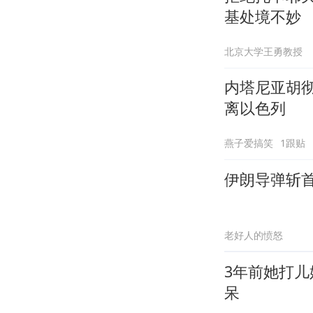
基处境不妙
北京大学王勇教授
内塔尼亚胡
离以色列
燕子爱搞笑
1跟贴
伊朗导弹斩
老好人的愤怒
3年前她打
呆