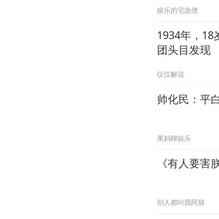
娱乐的宅急便
1934年，
团头目发现
仅仅解说
帅化民：平
果妈聊娱乐
《有人要害
别人都叫我阿腈