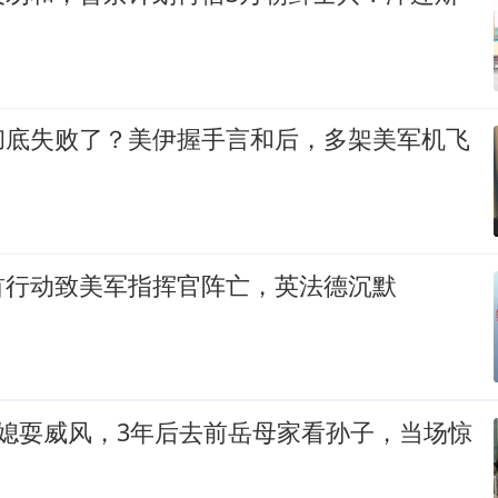
彻底失败了？美伊握手言和后，多架美军机飞
首行动致美军指挥官阵亡，英法德沉默
儿媳耍威风，3年后去前岳母家看孙子，当场惊