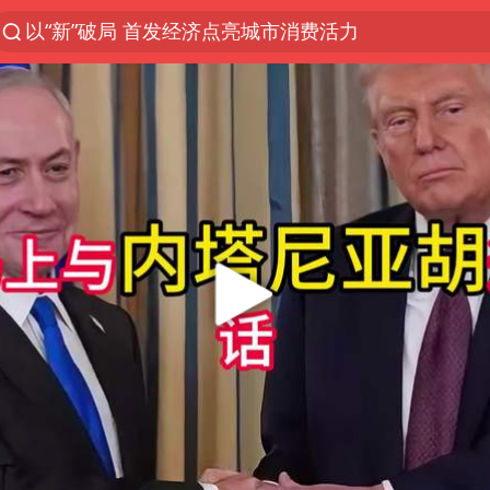
以“新”破局 首发经济点亮城市消费活力
中方回应是否在太平洋海底开采稀土
宇树科技发行价格150.80元/股
泰国一女公务员妆容引争议 本人回应
外交部发言人就广岛核爆81周年等答记者问
贵州轮胎子公司获美国退税8136万
吉林一“温度计大楼”读数爆表
台风白海豚影响中国已成定局
扎哈罗娃批广岛市长不提美国原子弹
27岁女子成组织卖淫集团主犯被通缉
我国编制完成新版全月地质图