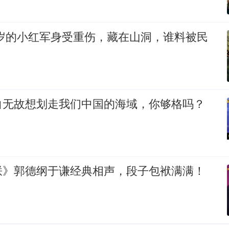
18岁的小红军身受重伤，藏在山洞，谁料被民
白无故想划走我们中国的海域，你够格吗？
朕》郭德纲于谦经典相声，段子包袱满满！