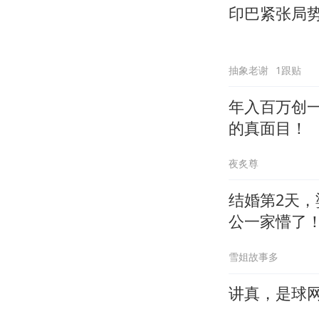
印巴紧张局
抽象老谢
1跟贴
年入百万创
的真面目！
夜炙尊
结婚第2天
公一家懵了
雪姐故事多
讲真，是球