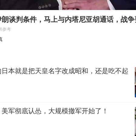
U17国足1分钟轰2球
女子利用漏洞0元薅走3000多件家电
伊朗谈判条件，马上与内塔尼亚胡通话，战争
80后女柜员逆袭成4200亿银行副行长
供参考
24小时不关空调 电费会更低吗
真
东方甄选被判赔偿江小白30万元
村民谈“梅姨”：叫的其实是“媒姨”
的日本就是把天皇名字改成昭和，还是吃不起
奋进开新局 实干挑大梁
！美军彻底认怂，大规模撤军开始了！