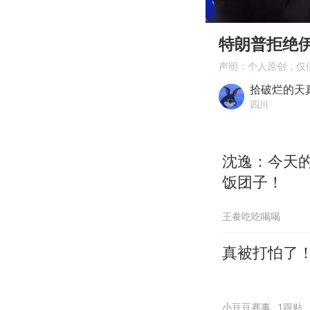
00:00
Play
特朗普拒绝
声明：个人原创，仅
拾破烂的天
四川
沈逸：今天
饭团子！
王飬吃吃喝喝
真被打怕了
小豆豆赛事
1跟贴