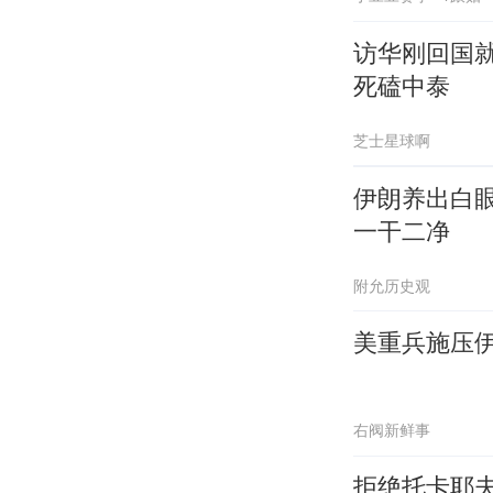
访华刚回国就
死磕中泰
芝士星球啊
伊朗养出白
一干二净
附允历史观
美重兵施压伊
右阀新鲜事
拒绝托卡耶