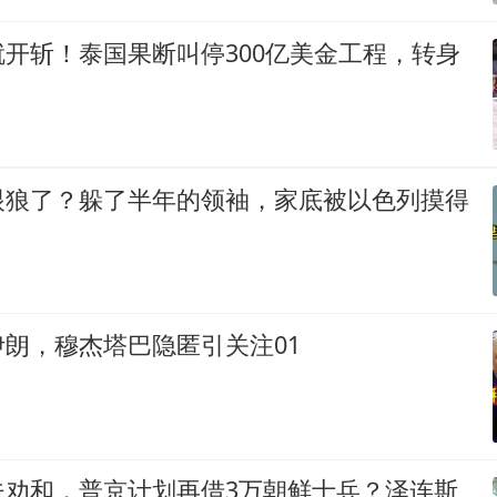
开斩！泰国果断叫停300亿美金工程，转身
眼狼了？躲了半年的领袖，家底被以色列摸得
朗，穆杰塔巴隐匿引关注01
夫劝和，普京计划再借3万朝鲜士兵？泽连斯