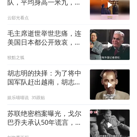
队，平均身高一米九，尼
克松回忆满满压迫感
云邸光看点
毛主席逝世举世悲痛，连
美国日本都公开致哀，唯
独苏联冷眼旁观？
狡黠之狐
胡志明的抉择：为了将中
国军队赶出越南，胡志明
甘做法国的殖民地
娱乐喵喵说
35跟贴
苏联绝密档案曝光，戈尔
巴乔夫承认50年谎言，斯
大林骗了全世界