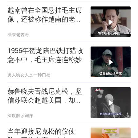
越南曾在全国悬挂毛主席
像，还被称作越南的老大
哥，后来为何翻脸
徐罘老表哥
1956年贺龙陪巴铁打猎故
意不中，毛主席连连称妙
男人吻女人是一种口福
赫鲁晓夫舌战尼克松，坚
信苏联会超越美国，却被
亲儿子“打脸”
深度解读词序
当年迎接尼克松的仪仗