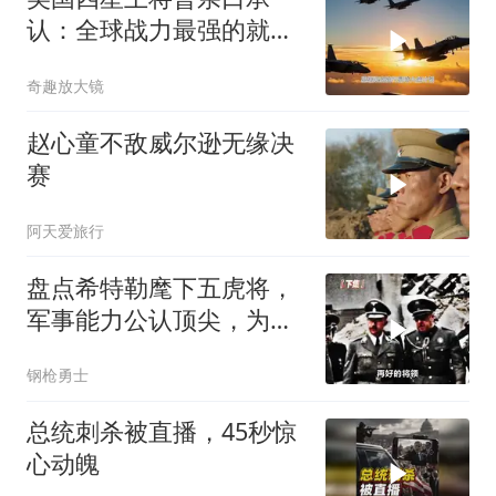
认：全球战力最强的就这
3国！剩下的不值一提
奇趣放大镜
赵心童不敌威尔逊无缘决
赛
阿天爱旅行
盘点希特勒麾下五虎将，
军事能力公认顶尖，为何
最后还是输了？
钢枪勇士
总统刺杀被直播，45秒惊
心动魄