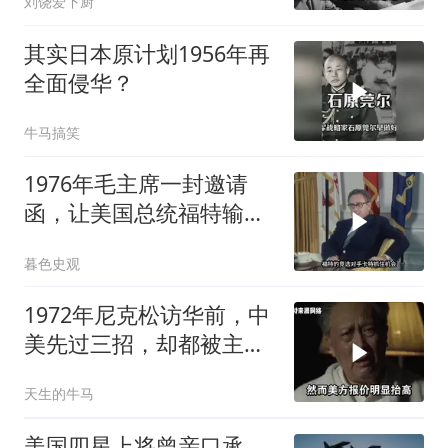
刘饶爱下厨
其实日本原计划1956年再
全面侵华？
牛马搞笑
1976年毛主席一封邀请
函，让美国总统福特输掉
大选
暮色史观
1972年尼克松访华前，中
美先过三招，却都被主席
巧妙化解
天生的牛马
美国四星上将曾亲口承