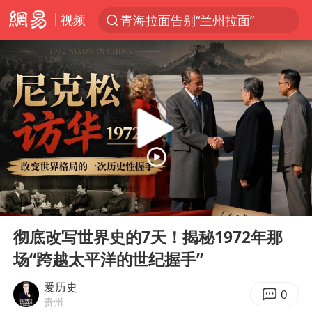
视频
青海拉面告别“兰州拉面”
以“新”破局 首发经济点亮城市消费活力
U17国足三战全胜
青海海西州茫崖市发生3.1级地震
我国编制完成新版全月地质图
台风白海豚登陆地点更新
巡查组提问 工作人员偷用手机查答案
00:00
05:10
看守所辅警收受10万获刑1年
Play
Ent
full
多地要求领导干部带头休假
彻底改写世界史的7天！揭秘1972年那
场“跨越太平洋的世纪握手”
台风白海豚进入48小时警戒线
宇树科技发行价格150.80元/股
爱历史
0
贵州