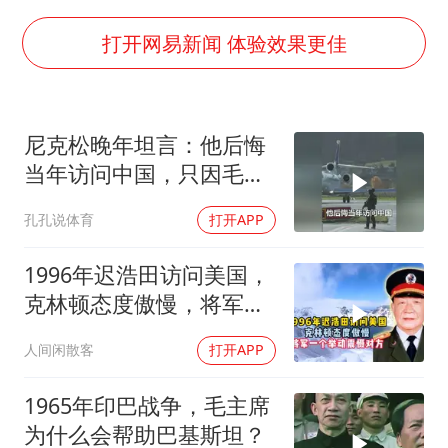
外交部发言人就广岛核爆81周年等答记者问
佛得角门将亮相智利俱乐部主场
打开网易新闻 体验效果更佳
首次证实！“胶球”存在
民警发现救助的拾荒老人是逃犯
尼克松晚年坦言：他后悔
中方回应是否在太平洋海底开采稀土
当年访问中国，只因毛主
27岁女子成组织卖淫集团主犯被通缉
席识破了他的计谋
孔孔说体育
打开APP
法国将禁止“未经同意的电话营销”
奋进开新局 实干挑大梁
1996年迟浩田访问美国，
克林顿态度傲慢，将军一
个举动震
人间闲散客
打开APP
1965年印巴战争，毛主席
为什么会帮助巴基斯坦？