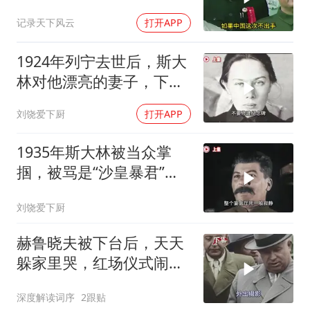
记录天下风云
打开APP
1924年列宁去世后，斯大
林对他漂亮的妻子，下了
个“残忍”的命令
刘饶爱下厨
打开APP
1935年斯大林被当众掌
掴，被骂是“沙皇暴君”，
一年后此人秘密消失
刘饶爱下厨
赫鲁晓夫被下台后，天天
躲家里哭，红场仪式闹出
大乌龙
深度解读词序
2跟贴