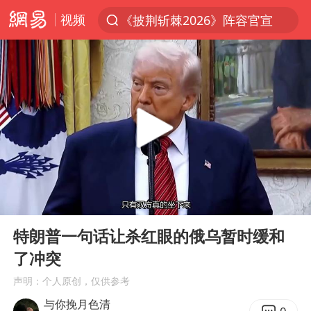
《披荆斩棘2026》阵容官宣
视频
夏日经济乘热而上 消费市场向新而行
白海豚对华东华北影响会大于巴威
于东来回应胖东来近25年老店年底关闭
以拒绝“和平委员会”的加沙和平计划
全球最大级别运输船通过长江大桥
独闯南太行的失联女生最后轨迹已确认
00:00
11:37
央视新主播李秋莹母校发文祝贺
Play
Ent
上门女婿出轨女邻居多年被判重婚罪
full
特朗普一句话让杀红眼的俄乌暂时缓和
国足U17与阿森纳决赛取消 并列冠军
了冲突
香港刷新1884年以来最高气温纪录
声明：个人原创，仅供参考
与你挽月色清
上海全力守护市民“菜篮子”