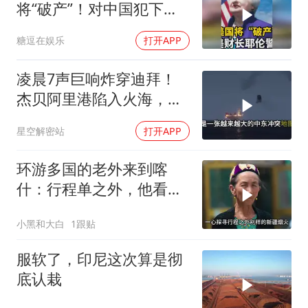
将“破产”！对中国犯下两
大错误自食恶果
糖逗在娱乐
打开APP
凌晨7声巨响炸穿迪拜！
杰贝阿里港陷入火海，美
军弹药库告急让中东盟友
星空解密站
打开APP
彻底心寒
环游多国的老外来到喀
什：行程单之外，他看到
了变化太多太多
小黑和大白
1跟贴
服软了，印尼这次算是彻
底认栽