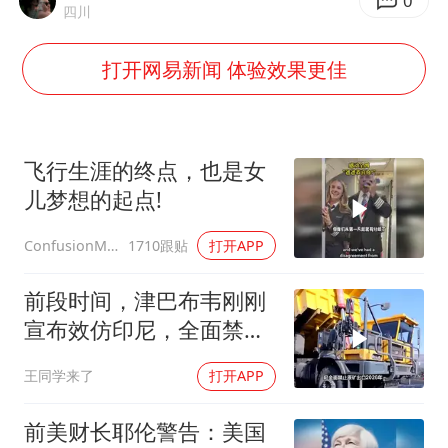
0
四川
浙江省甬江发生2026年第1号洪水
打开网易新闻 体验效果更佳
暑期研学游升温 在旅途中增长知识
猫咪过火把节被抹成黑猫
宝妈给四胞胎取名平安喜乐
飞行生涯的终点，也是女
BLG经理辟谣Bin离队
儿梦想的起点!
暴雨预报为何有时感觉不准
1710跟贴
打开APP
ConfusionMax
总书记点赞的非遗苗绣焕发新生机
前段时间，津巴布韦刚刚
宣布效仿印尼，全面禁止
原矿出口
王同学来了
打开APP
前美财长耶伦警告：美国