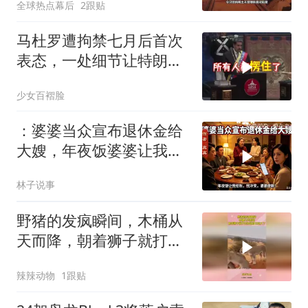
全球热点幕后
2跟贴
马杜罗遭拘禁七月后首次
表态，一处细节让特朗普
陷于被动
少女百褶脸
：婆婆当众宣布退休金给
大嫂，年夜饭婆婆让我结
账，我冷笑，婆婆傻眼
林子说事
野猪的发疯瞬间，木桶从
天而降，朝着狮子就打去
知道自己玩大了
辣辣动物
1跟贴