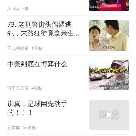
笑到肚子疼！
人间天下事
73. 老刑警街头偶遇逃
犯，末路狂徒竟拿亲生儿
子当作人质落网！
玉儿聊娱乐
1跟贴
中美到底在博弈什么
汽车乐乐说
4跟贴
讲真，是球网先动手
的！！！
新媒体
57跟贴