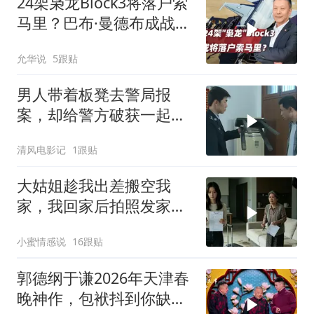
24架枭龙Block3将落户索
马里？巴布·曼德布成战略
支点
允华说
5跟贴
男人带着板凳去警局报
案，却给警方破获一起强
奸杀人案
清风电影记
1跟贴
大姑姐趁我出差搬空我
家，我回家后拍照发家族
群里，她看到后崩溃了
小蜜情感说
16跟贴
郭德纲于谦2026年天津春
晚神作，包袱抖到你缺氧