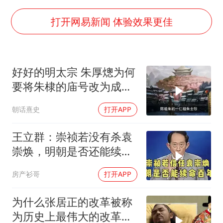
五粮液渠道价一箱上涨近百元
法国下周开始禁止未经同意的电话营销
打开网易新闻 体验效果更佳
贵州轮胎子公司获美国退税8136万
郑国霖回应去景区上班被保安拦下
好好的明太宗 朱厚熜为何
CIA被曝已秘密设立古巴工作组
要将朱棣的庙号改为成
曝韩足协曾为外籍裁判安排性招待
祖？
朝话熹史
打开APP
萧敬腾：不忍心让妻子承受生育的苦
奋进开新局 实干挑大梁
王立群：崇祯若没有杀袁
崇焕，明朝是否还能续命
百年？
房产衫哥
打开APP
为什么张居正的改革被称
为历史上最伟大的改革之