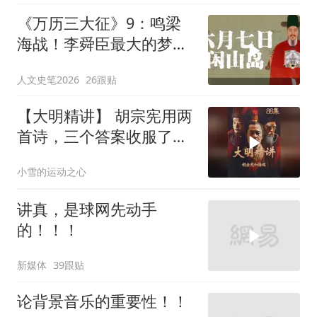
《万历三大征》9：鸣梁
海战！李舜臣最大的梦想
是来明朝做官 #明朝 #万
人文史笔2026
26跟贴
历 #李舜臣 #历史 #战争
【大明精讲】 胡宗宪用两
首诗，三个答案收服了大
明第一神剑
小雪的运动之心
讲真，是球网先动手
的！！！
新媒体
39跟贴
论背景音乐的重要性！！