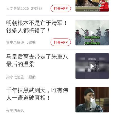
一 但明始亡万历 #历史知
人文史笔2026
27跟贴
打开APP
识
明朝根本不是亡于清军！
很多人都搞错了！
鉴史录解说
5跟贴
打开APP
马皇后离去带走了朱重八
最后的温柔
柒小七追剧
3跟贴
千年抹黑武则天，唯有伟
人一语道破真相！
夜里的海风