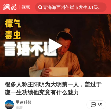
视频
青海海西州茫崖市发生3.1级地震
以“新”破局 首发经济点亮城市消费活力
我国编制完成新版全月地质图
台风白海豚登陆地点更新
看守所辅警收受10万获刑1年
台风白海豚进入48小时警戒线
吉林一“温度计大楼”读数爆表
00:00
06:43
24小时不关空调 电费会更低吗
Play
Ent
full
宇树科技王兴兴身家有望超200亿元
很多人称王阳明为大明第一人，盖过于
谦一生功绩他究竟有什么魅力
村民谈“梅姨”：叫的其实是“媒姨”
中国养老床位“三连降”
军迷科普
65
重庆