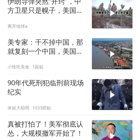
伊朗导弹突然“开窍”，中
方卫星只是幌子，美国真
正怕的是两件事
离开地球a
美专家：干不掉中国，那
就复刻一个中国，美国看
上了这两个国家
小怪吃美食
1跟贴
90年代死刑犯临刑前现场
纪实
体娱大聪明
1033跟贴
真被打怕了！美军彻底认
怂，大规模撤军开始了！