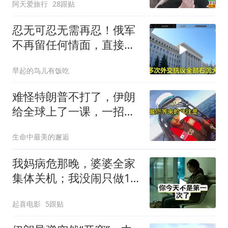
阿天爱旅行
28跟贴
忍无可忍无需再忍！俄军
不再留任何情面，直接炸
平基辅美国军工厂
早起的鸟儿有饭吃
难怪特朗普不打了，伊朗
给全球上了一课，一招吃
定美国，迎来转折
生命中最美的邂逅
我妈病危那晚，婆婆全家
集体关机；我没闹只做1
事，6天后她打来电话：
起喜电影
5跟贴
你是不是疯了？