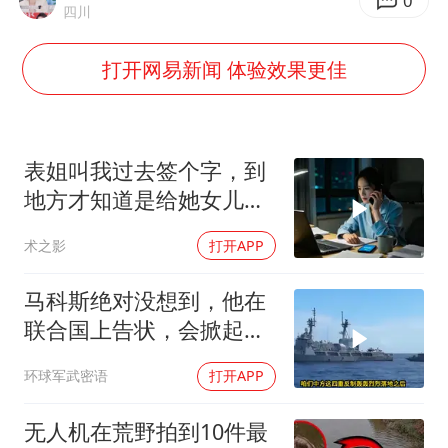
OpenAI为免费用户升级GPT-5.6 Luna
0
四川
粉笔发布“自曝式”公开信
打开网易新闻 体验效果更佳
女子利用漏洞0元薅走3000多件家电
深圳地面沉降致车辆损坏系谣言
我国编制完成新版全月地质图
表姐叫我过去签个字，到
现代版摸金校尉落网查获400多枚古币
地方才知道是给她女儿婚
房做无限连带担保
毛宁转发梯田音乐会视频海外网友赞叹
术之影
打开APP
奋进开新局 实干挑大梁
马科斯绝对没想到，他在
联合国上告状，会掀起中
方的4重反制
环球军武密语
打开APP
无人机在荒野拍到10件最