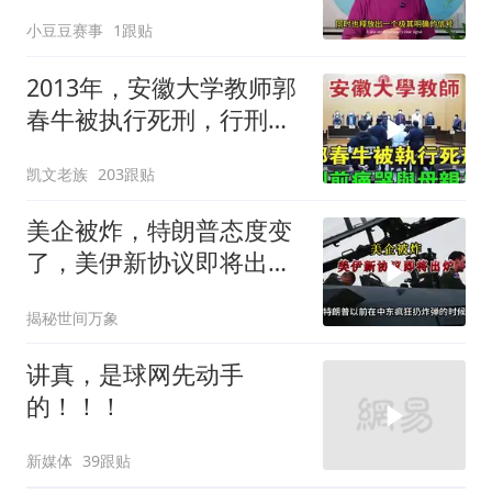
小豆豆赛事
1跟贴
2013年，安徽大学教师郭
春牛被执行死刑，行刑前
痛哭与母亲告
凯文老族
203跟贴
美企被炸，特朗普态度变
了，美伊新协议即将出
炉？又被中方说中了
揭秘世间万象
讲真，是球网先动手
的！！！
新媒体
39跟贴