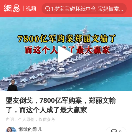
视频
1岁宝宝碰坏纸巾盒 宝妈被索赔924元
以“新”破局 首发经济点亮城市消费活力
Meta被判支付5.67亿美元
47岁妈妈突然产女 26岁女儿：很震惊
阿根廷足协发文力挺因凡蒂诺
中国稀土盘中涨停
A股开盘：民爆、CPO等概念走强
00:00
08:04
日本广岛民众举行游行反对政府行径
Play
Ent
full
21楼高空抛物嫌疑人被拘留
盟友倒戈，7800亿军购案，郑丽文输
了，而这个人成了最大赢家
日韩股市高开跳水 SK海力士下挫转跌
声明：个人原创，仅供参考
台风白海豚最新路径研判来了
懒散的雅儿