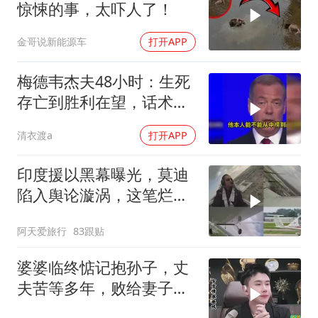
惊悚的事，太吓人了！
金哥说新能源车
打开APP
梅德韦杰夫48小时：生死
存亡到胜利在望，话术变
现实不变
清衣渡a
打开APP
印度援以黑幕曝光，莫迪
陷入舆论漩涡，这笔烂账
如何收场
阿天爱旅行
83跟贴
婆婆临终惦记抱孙子，丈
夫苦等多年，败给妻子的
隐瞒，官官怒怼！