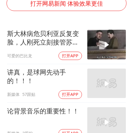
2025年小学教师减少13.19万
打开网易新闻 体验效果更佳
女子发现前夫婚内与第三者育子
以军士兵把枪口对准中国记者
斯大林病危贝利亚反复变
笔试第一被劝弃考涉事副校长被撤职
脸，人刚死立刻接管苏
构建更高水平的全民健身公共服务体系
联，苏联权力大洗牌
可爱的巴比龙
打开APP
萌娃帮爷爷脱玉米 卖力干活超可爱
灌溉水坝被隔成鱼塘 村民投诉20余年
讲真，是球网先动手
奋力开创中国式现代化建设新局面
的！！！
新媒体
57跟贴
打开APP
论背景音乐的重要性！！