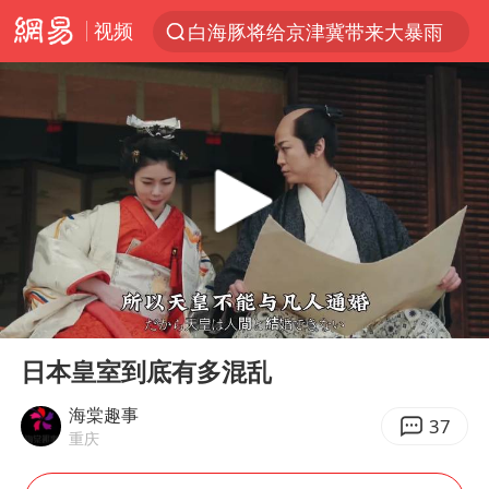
视频
白海豚将给京津冀带来大暴雨
上半年我国经营主体结构持续优化
杭州机场已取消航班388架次
中国籍豪华游艇富商之子在泰国被杀
王艺迪无缘横滨赛决赛
浙江省委书记王浩再调度：该停下的坚决停下来，让社会面静下来
《披荆斩棘2026》阵容官宣
00:00
08:24
中国第1高楼阻尼器摆动明显
Play
Ent
full
国足U17与阿森纳决赛取消 并列冠军
日本皇室到底有多混乱
《龙餐馆》 冲奖
海棠趣事
37
重庆
上门女婿出轨女邻居多年被判重婚罪