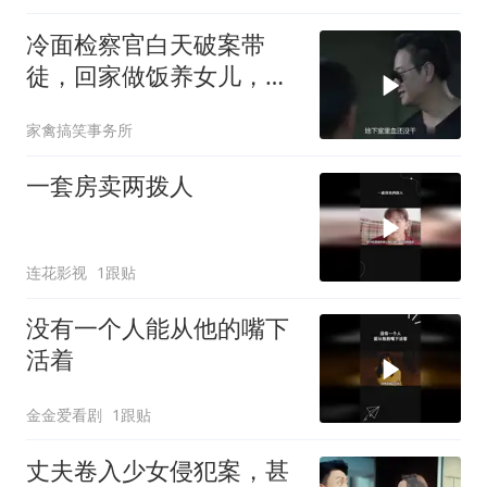
冷面检察官白天破案带
徒，回家做饭养女儿，背
后原则硬到没人能躲
家禽搞笑事务所
一套房卖两拨人
连花影视
1跟贴
没有一个人能从他的嘴下
活着
金金爱看剧
1跟贴
丈夫卷入少女侵犯案，甚