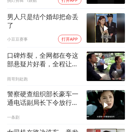
挑灯剪辑
1跟贴
打开APP
男人只是结个婚却把命丢
了
小豆豆赛事
打开APP
口碑炸裂，全网都在夸这
部悬疑片好看，全程让人
脊背发凉
雨哥到处跑
警察硬查组织部长豪车一
通电话副局长下令放行，
刑警队长拉住
一条剧