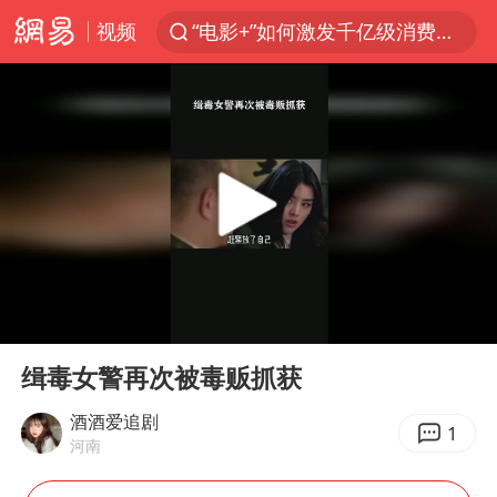
视频
“电影+”如何激发千亿级消费新活力？
日本试射“战斧”导弹，国防部回应
东航：国内客票提前14天免费退改
台风白海豚中心风力增强
向鹏0-3不敌张本智和
四川宜宾市高县4.9级地震致1人死亡
超颖电子拟投资20.86亿建设新项目
00:00
00:19
“新疆阿勒泰八月能滑雪”不实
Play
Ent
full
刘国正说向鹏打得很窝囊
缉毒女警再次被毒贩抓获
我国外贸延续良好增长态势
酒酒爱追剧
1
河南
陈幸同晋级WTT横滨冠军赛8强