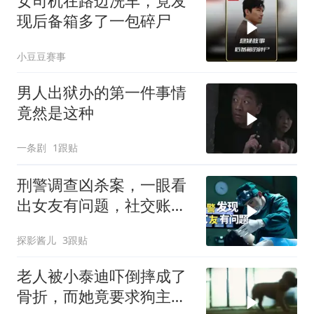
女司机在路边洗车，竟发
现后备箱多了一包碎尸
小豆豆赛事
男人出狱办的第一件事情
竟然是这种
一条剧
1跟贴
刑警调查凶杀案，一眼看
出女友有问题，社交账号
成破案关键
探影酱儿
3跟贴
老人被小泰迪吓倒摔成了
骨折，而她竟要求狗主人