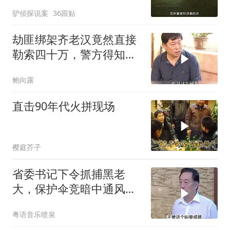
赔偿20多万
驴侦探说案
36跟贴
劫匪绑架齐老汉竟然直接
勒索四十万，警方得知后
展开秘密调查
鲍向露
直击90年代火拼现场
樱庭芥子
省委书记下令抓捕黑老
大，保护伞竞暗中通风报
信，不料被当场抓住
粤语音乐喷泉