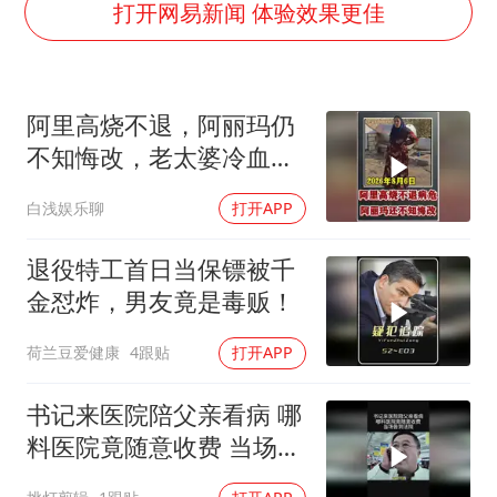
宇树科技中一签需缴款7.54万元
打开网易新闻 体验效果更佳
国防部：中国军队坚决反制任何闹海挑衅图谋
百花奖开幕式
阿里高烧不退，阿丽玛仍
广东雷州通报特教老师招聘违规事件
不知悔改，老太婆冷血引
两名乘客在飞机上因调节座椅起冲突
众怒
白浅娱乐聊
打开APP
女儿为争财产堵门阻挠父亲出殡
夯实基础开新局
退役特工首日当保镖被千
金怼炸，男友竟是毒贩！
荷兰豆爱健康
4跟贴
打开APP
书记来医院陪父亲看病 哪
料医院竟随意收费 当场告
到法院