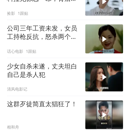
情令人深思
捡影
1跟贴
公司三年工资未发，女员
工持枪反抗，怒杀两个大
贪官
话心电影
1跟贴
少女自杀未遂，丈夫坦白
自己是杀人犯
清风电影记
这群歹徒简直太猖狂了！
相和舟