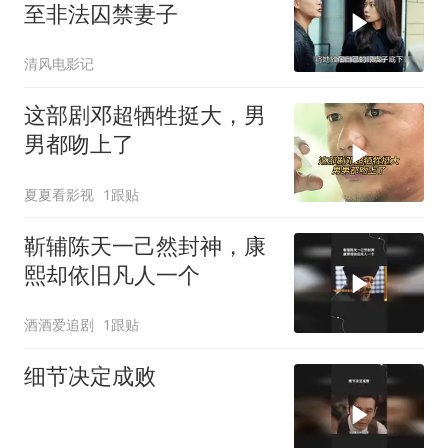
至非法囚禁妻子
清风电影记
这部剧邓超牺牲挺大，男
男都吻上了
夏夏看影视
1跟贴
靳辅陈天一己然封神，康
熙却依旧凡人一个
酒酒爱追剧
1跟贴
细节决定成败