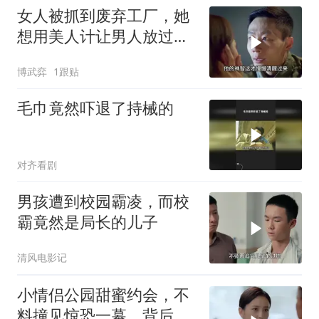
女人被抓到废弃工厂，她
想用美人计让男人放过自
己，没想到男人是个奇葩
博武弈
1跟贴
毛巾竟然吓退了持械的
对齐看剧
男孩遭到校园霸凌，而校
霸竟然是局长的儿子
清风电影记
小情侣公园甜蜜约会，不
料撞见惊恐一幕，背后隐