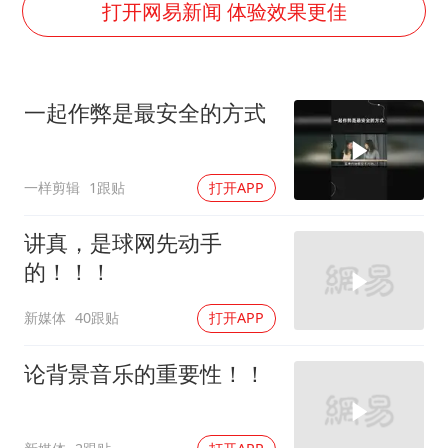
商场现钱学森巨幅海报 负责人回应
打开网易新闻 体验效果更佳
杭州全市有序停课
36岁男演员成景区NPC后人气爆棚
一起作弊是最安全的方式
“不怕六爷挂得多 就怕六爷挂一颗”
全民健身事业高质量发展
一样剪辑
1跟贴
打开APP
梁家辉百花奖演讲落泪
乐享全民健身 共筑健康中国
讲真，是球网先动手
的！！！
新媒体
40跟贴
打开APP
论背景音乐的重要性！！