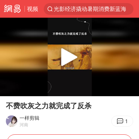
视频
光影经济撬动暑期消费新蓝海
“新疆的交警怎么个个像我妈”
西湖突现狂风暴雨 游客瞬间被浇透
香港正式允许“拒绝抢救”
白海豚将正面袭击贯穿浙江
情侣平潭拍日出坠崖1死1伤
《欢迎来龙餐馆》口碑
00:00
00:38
微信又有新功能，你可以“撤回”你的撤回了！
Play
Ent
full
郑丽文：台湾从来没有“独立”过
不费吹灰之力就完成了反杀
几元成本的AI广告导致千万市值蒸发
一样剪辑
1
河南
酒店回应车内过夜被收150元