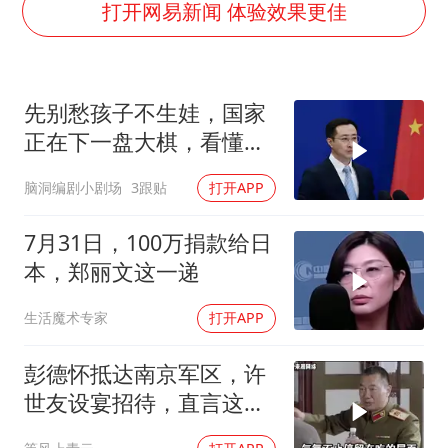
法国下周开始禁止未经同意的电话营销
打开网易新闻 体验效果更佳
村民谈“梅姨”：叫的其实是“媒姨”
“深圳地面沉降致车辆损坏”不实
先别愁孩子不生娃，国家
外交部发言人就广岛核爆81周年等答记者问
正在下一盘大棋，看懂的
感觉全东北都在等7号
都在悄悄准备
脑洞编剧小剧场
3跟贴
打开APP
多地要求领导干部带头休假
80后女柜员逆袭成4200亿银行副行长
7月31日，100万捐款给日
奋进开新局 实干挑大梁
本，郑丽文这一递
生活魔术专家
打开APP
彭德怀抵达南京军区，许
世友设宴招待，直言这是
最高的标准