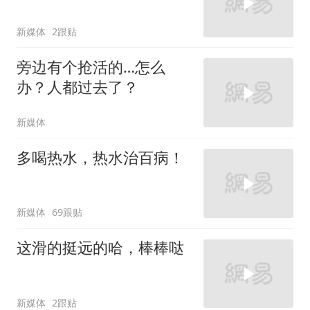
新媒体
2跟贴
旁边有个抢活的…怎么
办？人都过去了？
新媒体
多喝热水，热水治百病！
新媒体
69跟贴
这滑的挺远的哈，棒棒哒
新媒体
2跟贴