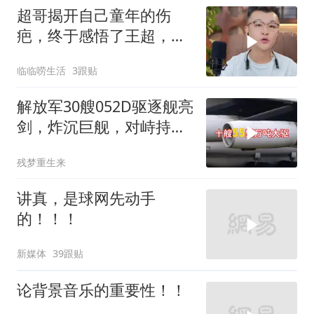
超哥揭开自己童年的伤
疤，终于感悟了王超，他
决定接妈妈回来养老
临临唠生活
3跟贴
解放军30艘052D驱逐舰亮
剑，炸沉巨舰，对峙持续
升级
残梦重生来
讲真，是球网先动手
的！！！
新媒体
39跟贴
论背景音乐的重要性！！