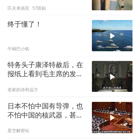
争或进入关键阶段
匹夫来搞笑
57跟贴
终于懂了！
牛锅巴小钒
特务头子康泽特赦后，在
报纸上看到毛主席的发
言，激动得不省人事
老家的诗和远方
日本不怕中国有导弹，也
不怕中国的核武器，甚至
不怕中国的稀土制裁
星空解密站