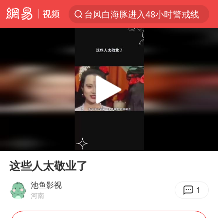
视频
台风白海豚进入48小时警戒线
以“新”破局 首发经济点亮城市消费活力
佛得角门将亮相智利俱乐部主场
中方回应是否在太平洋海底开采稀土
宇树科技发行价格150.80元/股
看守所辅警收受10万获刑1年
宇树科技王兴兴身家有望超200亿元
00:00
00:16
五粮液渠道价一箱上涨近百元
Play
Ent
full
CIA被曝已秘密设立古巴工作组
这些人太敬业了
U17国足1分钟轰2球
池鱼影视
1
河南
泰国一女公务员妆容引争议 本人回应