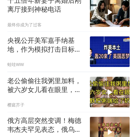
十五倍年薪妻子离婚后刚
离厅接到神秘电话
最终你成为了过客
央视公开美军嘉手纳基
地，作为模拟打击目标｜
介文汲.谢寒冰.张延廷｜
蛙哇WW
辣晚报20260806
老公偷偷往我粥里加料，
被六岁女儿看在眼里，默
默把粥端给了奶奶
樱庭芥子
俄方高层突然变调！梅德
韦杰夫罕见表态，俄乌战