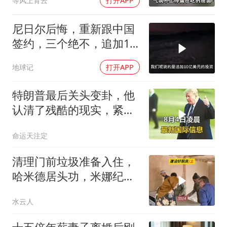
等风上青云
打开APP
尼日尔后悔，重新跟中国
签约，三个绝不，追加10
亿！
地球记
打开APP
特朗普最后关头变卦，他
认清了残酷的现实，紧急
下令美军停止行动
命运天注定
清理门前垃圾准备入住，
哈米德居头功，米娜纪录
片3514
水云人