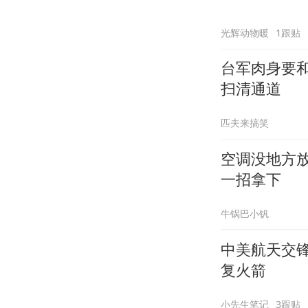
光辉动物暖
1跟贴
台军肉身要
扫清通道
匹夫来搞笑
空调没地方
一招拿下
牛锅巴小钒
中美航天交
复火箭
小先生笔记
3跟贴