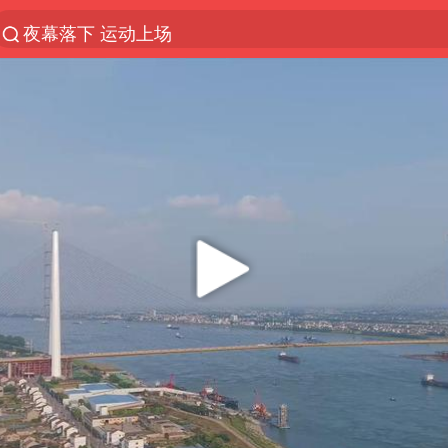
夜幕落下 运动上场
泰交通部副部长回应中国人遭歧视手势
改名后的“青海拉面”店
段绚竞因公牺牲 年仅44岁
1岁宝宝碰坏纸巾盒 宝妈被索赔924元
女子开一天一夜空调后二氧化碳中毒
男子结婚8年3个女儿均非亲生
“空调24小时开着更省电”不实
“不建议大家买深色蛋糕”
台风白海豚逼近 暴雨大暴雨来袭
男子杀人后逃进深山21年活得像野人