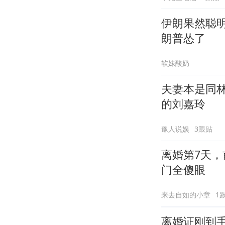
伊朗果然聪
朗普怂了
软妹酸奶
夫妻本是同林
的刘嘉玲
豫人说娱
3跟贴
离婚第7天，
门全傻眼
来去自如的小章
1
离婚证刚到