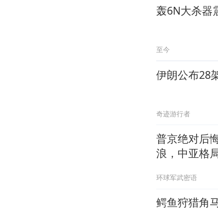
轰6N大杀器
至今
伊朗公布28
奇迹游行者
普京绝对后
浪，中亚格
环球军武密语
鳄鱼狩猎角