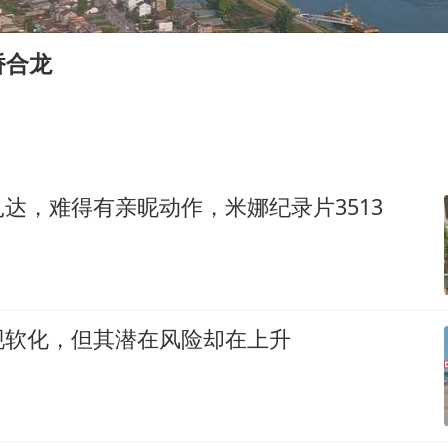
985博士后被曝在妻子孕期出轨后续
公司“上四休三”但要降薪1000元
桥合龙
OpenAI为免费用户升级GPT-5.6 Luna
47岁妈妈突然产女 26岁女儿：很震惊
97岁英国奶奶飞上天再破吉尼斯纪录
“中国蔬菜之乡”最高温达41.8℃
达，难得有亲昵动作，米娜纪录片3513
如何把百年大党建设得更加坚强有力？
现软化，但其潜在风险却在上升