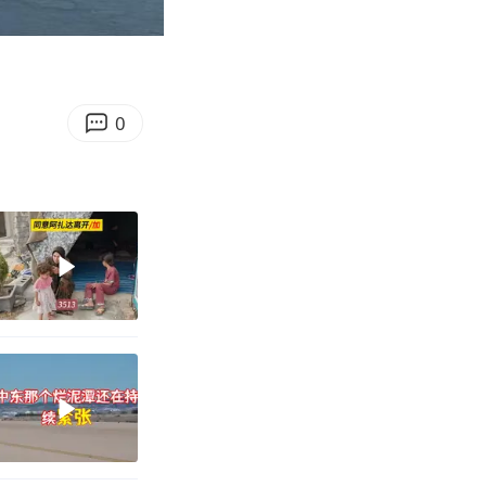
00:51
Enter
fullscreen
0