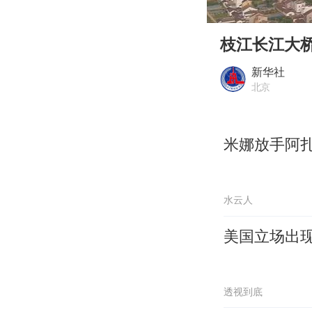
00:00
Play
枝江长江大
新华社
北京
米娜放手阿扎
水云人
美国立场出
透视到底