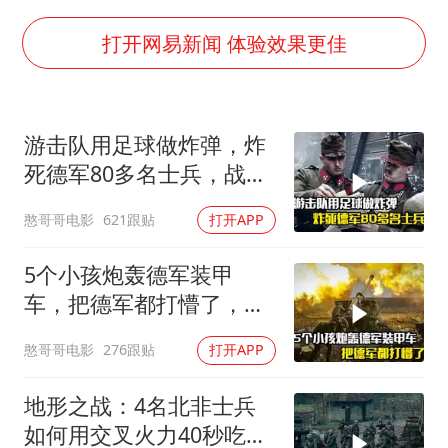
笔试第一被劝弃考涉事副校长被撤职
构建更高水平的全民健身公共服务体系
打开网易新闻 体验效果更佳
男子被沙蜇蜇伤5小时后呼吸困难
挡“张雪机车”民进党当局怕什么
游击队用足球做炸弹，炸
灌溉水坝被隔成鱼塘 村民投诉20余年
死德军80多名士兵，战争
奋力开创中国式现代化建设新局面
片
憨哥哥电影
621跟贴
打开APP
5个小孩炮轰德军装甲
车，把德军都打懵了，战
争片
憨哥哥电影
276跟贴
打开APP
地形之战：4名北非士兵
如何用交叉火力40秒吃掉