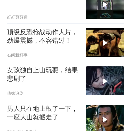
好好剪剪辑
顶级反恐枪战动作大片，
劲爆震撼，不容错过！
右阀新鲜事
女孩独自上山玩耍，结果
悲剧了
倩妹追剧
男人只在地上敲了一下，
一座大山就搬走了