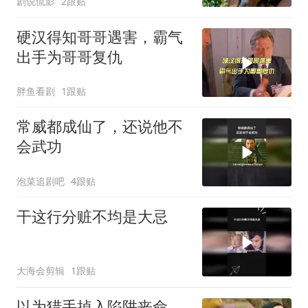
剧说侃影
2跟贴
硬汉得知哥哥遇害，霸气
出手为哥哥复仇
胖鱼看剧
1跟贴
常威都成仙了，还说他不
会武功
泡菜追剧吧
4跟贴
干这行分赃不均是大忌
大海会剪辑
1跟贴
以为猎手掉入陷阱丧命，