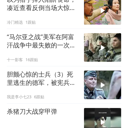
凑近查看反倒当场大惊失
色
冷门精选
1跟贴
“马尔亚之战”美军在阿富
汗战争中最失败的一次行
动
十一影客
16跟贴
胆颤心惊的士兵（3）死
里逃生的德军，被宪兵当
成逃兵赶回战场
我是李小七23
6跟贴
杀猪刀大战穿甲弹