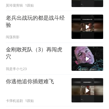
莫玲珑剪辑
1跟贴
老兵出战玩的都是战斗经
验
闯荡剪影
金刚敢死队（3）再闯虎
穴
我是李小七23
你逃他追你插翅难飞
卡弹机追剧
1跟贴