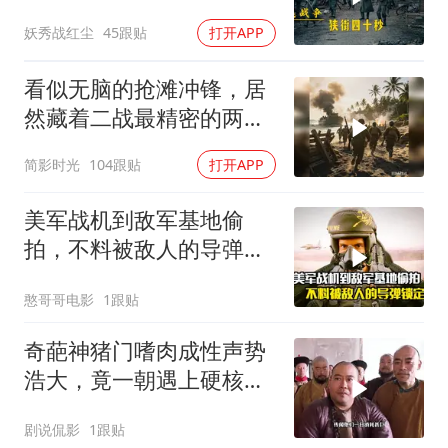
16名德军？
妖秀战红尘
45跟贴
打开APP
看似无脑的抢滩冲锋，居
然藏着二战最精密的两栖
登陆作战体系
简影时光
104跟贴
打开APP
美军战机到敌军基地偷
拍，不料被敌人的导弹锁
定，战争片
憨哥哥电影
1跟贴
奇葩神猪门嗜肉成性声势
浩大，竟一朝遇上硬核江
湖女侠
剧说侃影
1跟贴