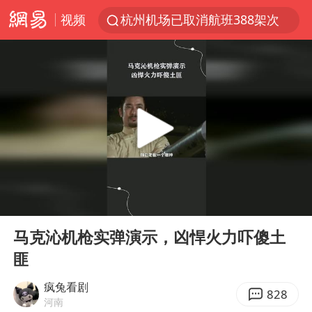
视频
杭州机场已取消航班388架次
中国籍豪华游艇富商之子在泰国被杀
《披荆斩棘2026》阵容官宣
中国第1高楼阻尼器摆动明显
上海有出现龙卷潜势
国足U17与阿森纳决赛取消 并列冠军
《龙餐馆》 冲奖
00:00
00:45
上门女婿出轨女邻居多年被判重婚罪
Play
Ent
full
2025年小学教师减少13.19万
马克沁机枪实弹演示，凶悍火力吓傻土
匪
女子发现前夫婚内与第三者育子
以军士兵把枪口对准中国记者
疯兔看剧
828
河南