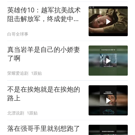
英雄传10：越军抗美战术
阻击解放军，终成瓮中之
鳖
白哥全球事
真当岩羊是自己的小娇妻
了啊
荣耀爱追剧
1跟贴
不是在挨炮就是在挨炮的
路上
北漂说剧
1跟贴
落在强哥手里就别想跑了