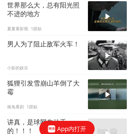
世界那么大，总有阳光照
不进的地方
夏夏看影视
1跟贴
男人为了阻止敌军火车！
小影的娱乐
狐狸引发雪崩山羊倒了大
霉
疯兔看剧
1跟贴
讲真，是球网先动手
App内打开
的！！！