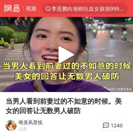
视频
李亚鹏向地铁吐血女孩捐99999元
服务提质，内需扩容有保障
官方通报传销头目出狱办书院
米兰1-1国米
台风白海豚或在华东沿海登陆
逃犯看演唱会 刚出地铁就被逮住
因凡蒂诺首次公开道歉
00:00
01:04
41岁女子为鼓励女儿考上985研究生
Play
Ent
full
《Monica》填词人黎彼得去世
当男人看到前妻过的不如意的时候。美
女的回答让无数男人破防
人贩子“梅姨”真实姓名曝光
普京宣布多项人事调整
唯美风景线
1240
山东