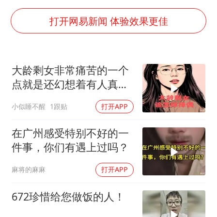
“银行午休1.5小时”留个窗口行不行
谷歌首席科学家Jeff Dean离职创业
打开网易新闻 体验效果更佳
22岁女生南太行山失联已超十天
汕头市政府被约谈
大龄剩女非常痛苦的一个
陕西柞水遭遇暴雨五千余户群众转移
点就是还幻想着有人真心
蜜雪冰城员工抽烟收银 门店现已停业
爱她，条件还不错
小似睡不醒
1跟贴
打开APP
嘲讽周星驰无儿女没朋友 李修贤道歉
坚持党全面领导和党中央集中统一领导
在广州感受特别不好的一
件事，你们有遇上过吗？
麻将的麻麻
打开APP
672珍惜给您做饭的人！