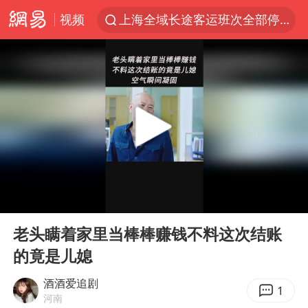
视频
上海全域长途客运班次全部停运
上海有出现龙卷潜势
跨界融合拉长夏日经济消费链条
南京发布暴雨黄色预警
上海：5号线16号线浦江线全线停运
白海豚逼近浙闽沿海
国足U17与阿森纳决赛取消 并列冠军
00:00
01:06
王艺迪2-4不敌张本美和止步4强
Play
Ent
full
刘畊宏加盟《披荆斩棘》
老头瞒着家里当棒棒赚钱不料这次结账
的竟是儿媳
白海豚5次眼壁置换
王艺迪无缘横滨赛决赛
酒酒爱追剧
1
河南