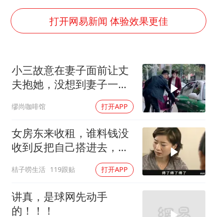
杭州部分地铁高架段临时停运
2025年小学教师减少13.19万
打开网易新闻 体验效果更佳
白海豚或提早3小时登陆
上海大部迎大暴雨
小三故意在妻子面前让丈
《龙餐馆》 冲奖
夫抱她，没想到妻子一招
武契奇会见泽连斯基有何意图
就让小三败下阵
缪尚咖啡馆
打开APP
“伊斯兰版北约”出现
以军士兵把枪口对准中国记者
女房东来收租，谁料钱没
收到反把自己搭进去，这
构建更高水平的全民健身公共服务体系
下好看了
桔子唠生活
119跟贴
打开APP
讲真，是球网先动手
的！！！