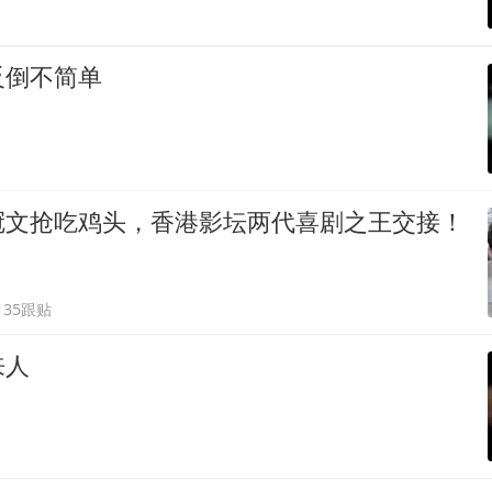
反倒不简单
冠文抢吃鸡头，香港影坛两代喜剧之王交接！
135跟贴
来人