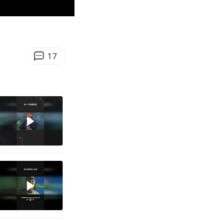
00:23
Enter
fullscreen
17