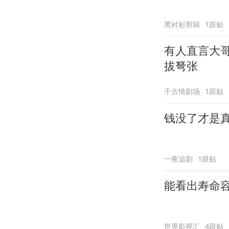
黑衬衫剪辑
1跟贴
有人直言大
拔弩张
千古情剧场
1跟贴
钱没了才是
一夜追剧
1跟贴
能看出寿命
世界影视汇
4跟贴