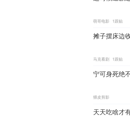
萌哥电影
1跟贴
摊子摆床边
马克看剧
1跟贴
宁可身死绝
猥皮剪影
天天吃啥才