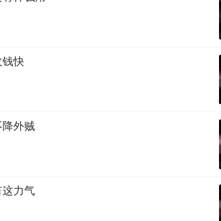
收钱快
不降外贼
有这力气