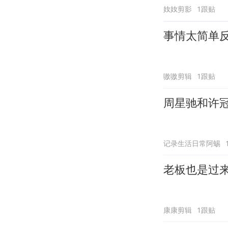
奻奻剪影
1跟贴
事情太简单
嗷嗷剪辑
1跟贴
周星驰和许
记录生活日常阿蜴
老板也是过
康康剪辑
1跟贴