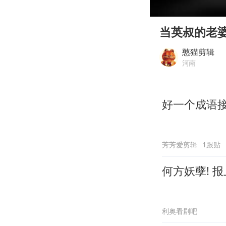
00:00
Play
当英叔的老
憨猫剪辑
河南
好一个成语
芳芳爱剪辑
1跟贴
何方妖孽! 报
利奥看剧吧