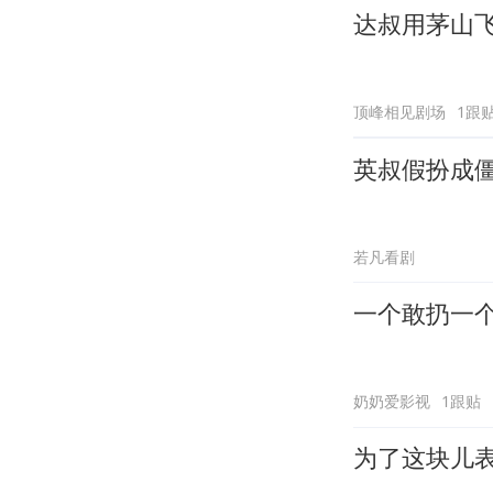
达叔用茅山
顶峰相见剧场
1跟
英叔假扮成
若凡看剧
一个敢扔一
奶奶爱影视
1跟贴
为了这块儿