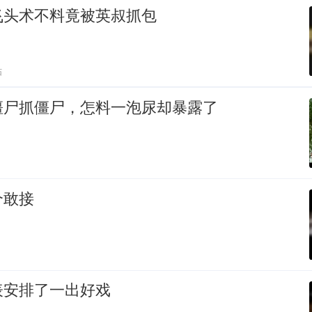
飞头术不料竟被英叔抓包
贴
僵尸抓僵尸，怎料一泡尿却暴露了
个敢接
表安排了一出好戏