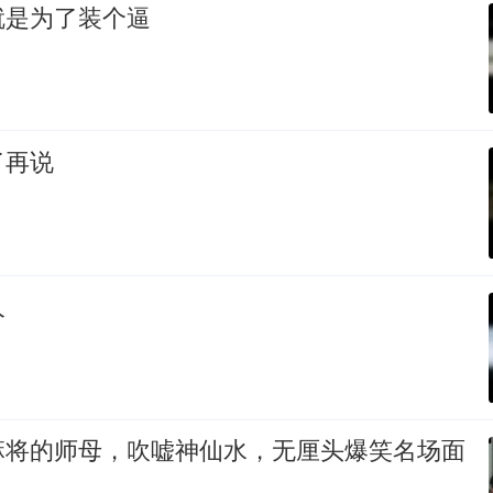
就是为了装个逼
了再说
人
麻将的师母，吹嘘神仙水，无厘头爆笑名场面