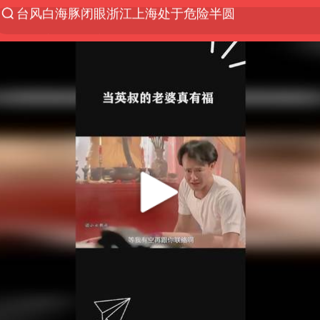
香港宏福苑火灾或由烟头引起
四川宜宾市珙县发生3.4级地震
中国父女泰国骑摩托车坠崖1死1伤
网约车司机充电时猝死保险拒赔
周末打虎 宋致远被查
白海豚将正面袭击贯穿浙江
浙江台州《告全体市民书》
多所高校取消艺考
多个明星演唱会取消
上半年国内居民出游人次34.63亿
刘浩存百花奖开幕式红裙起舞