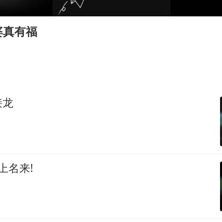
“南湖号”盾构机下线
陕西柞水泥石流已致2死 仍有1人失联
婆真有福
店主称换“青海拉面”招牌后生意更好
泰国初中生饮弹自尽前开了26枪
习近平心系体育强国建设
接龙
上名来!