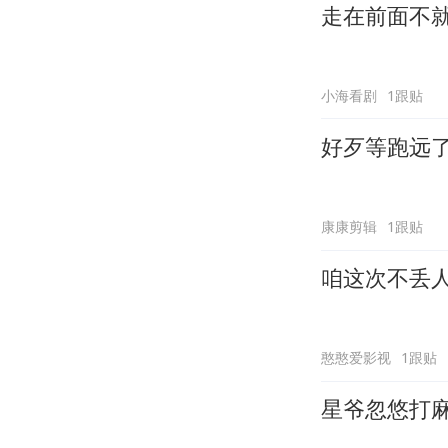
走在前面不
小海看剧
1跟贴
好歹等跑远
康康剪辑
1跟贴
咱这次不丢
憨憨爱影视
1跟贴
星爷忽悠打