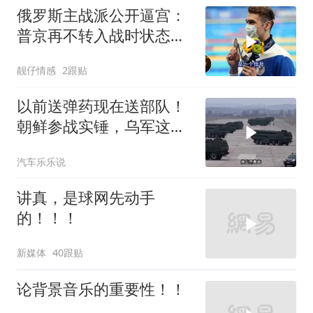
俄罗斯主战派公开逼宫：
普京再不转入战时状态，
我们就自己动手
靓仔情感
2跟贴
以前送弹药现在送部队！
朝鲜参战实锤，乌军这波
能扛住吗？
汽车乐乐说
讲真，是球网先动手
的！！！
新媒体
40跟贴
论背景音乐的重要性！！