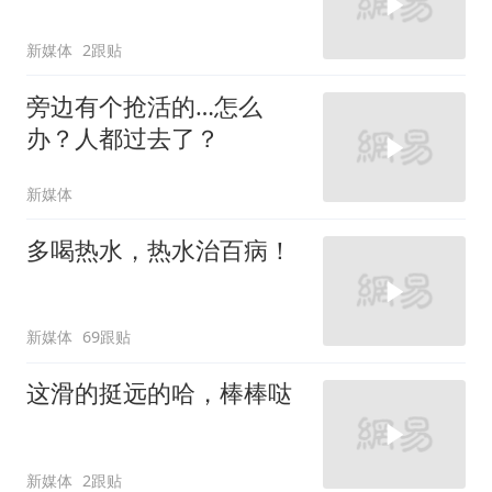
新媒体
2跟贴
旁边有个抢活的…怎么
办？人都过去了？
新媒体
多喝热水，热水治百病！
新媒体
69跟贴
这滑的挺远的哈，棒棒哒
新媒体
2跟贴