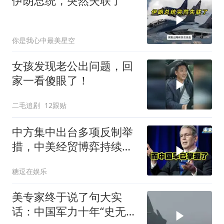
伊朗总统，突然失联了
你是我心中最美星空
女孩发现老公出问题，回
家一看傻眼了！
二毛追剧
12跟贴
中方集中出台多项反制举
措，中美经贸博弈持续升
级
糖逗在娱乐
美专家终于说了句大实
话：中国军力十年“史无前