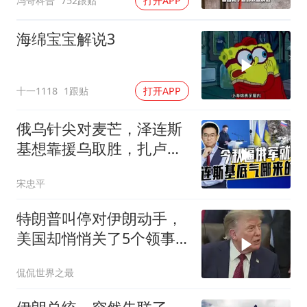
冯哥科普
752跟贴
打开APP
海绵宝宝解说3
十一1118
1跟贴
打开APP
俄乌针尖对麦芒，泽连斯
基想靠援乌取胜，扎卢日
内道出乌军真相
宋忠平
特朗普叫停对伊朗动手，
美国却悄悄关了5个领事
馆，这才是真问题
侃侃世界之最