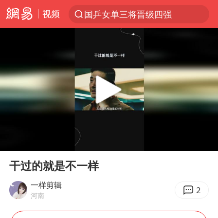
视频
国乒女单三将晋级四强
光影经济撬动暑期消费新蓝海
马克·艾伦退出斯诺克中国公开赛
新疆优化调整景区内自驾服务费
上四休三，但降薪1000元，你接受吗？
央视新主播李秋莹孙亚鹏亮相
情侣平潭拍日出坠崖1死1伤
00:00
05:14
梁家辉：到内地拍戏不是北上是回归
Play
Ent
full
全民健身事业高质量发展
干过的就是不一样
台当局重金为“台独”织“皇帝新衣”
一样剪辑
2
河南
几元成本的AI广告导致千万市值蒸发