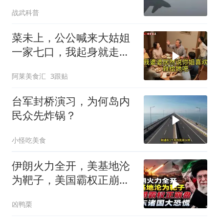
例”狂飙，美国这次真坐不
战武科普
住了
菜未上，公公喊来大姑姐
一家七口，我起身就走，
他怒喊：一万三谁付？
阿莱美食汇
3跟贴
台军封桥演习，为何岛内
民众先炸锅？
小怪吃美食
伊朗火力全开，美基地沦
为靶子，美国霸权正崩
盘，中东诸国大恐慌
凶鸭栗