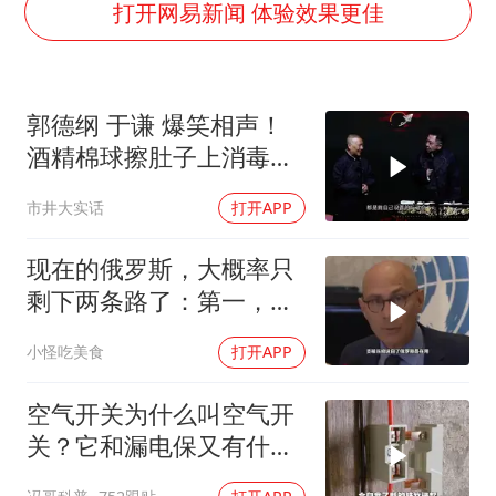
老挝国会主席赛宋蓬逝世
打开网易新闻 体验效果更佳
白海豚将正面袭击贯穿浙江
酒店回应车内过夜被收150元
郭德纲 于谦 爆笑相声！
杭州全市有序停课
酒精棉球擦肚子上消毒，
商场现钱学森巨幅海报 负责人回应
拿云南白药擦刀，是不是
市井大实话
打开APP
36岁男演员成景区NPC后人气爆棚
擦反了？
夏日经济乘“热”而上 消费市场向“新”而行
现在的俄罗斯，大概率只
乐享全民健身 共筑健康中国
剩下两条路了：第一，把
吞进去的地盘全部吐出来
小怪吃美食
打开APP
空气开关为什么叫空气开
关？它和漏电保又有什么
区别？