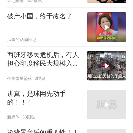
呆毛隆隆
505跟贴
破产小国，终于改名了
瓜哥的动物日记
西班牙移民危机后，有人
担心印度移民大规模入侵
中国，这可能吗？
今夜繁星坠落
2跟贴
讲真，是球网先动手
的！！！
新媒体
39跟贴
论背景音乐的重要性！！