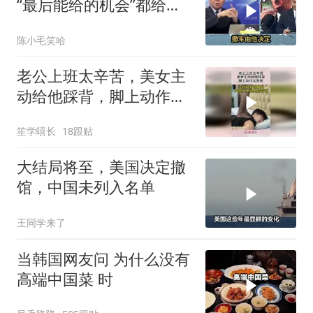
“最后能给的机会”都给伊
朗！台媒点评
陈小毛笑哈
老公上班太辛苦，美女主
动给他踩背，脚上动作太
熟练！
笙学嘻长
18跟贴
大结局将至，美国决定撤
馆，中国未列入名单
王同学来了
当韩国网友问 为什么没有
高端中国菜 时