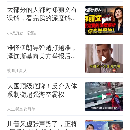
大部分的人都对郑丽文有
误解，看完我的深度解析
你会敬佩她！
小杨历史
1跟贴
难怪伊朗导弹越打越准，
泽连斯基向美方举报后，
特朗普宣布不打了
铁血江湖人
大国顶级底牌！反介入体
系制衡超强海空霸权
人生就是要简单
川普又虚张声势了，正将