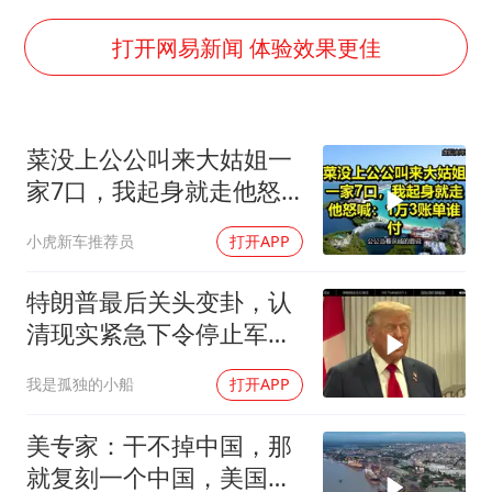
胡彦斌获《歌手2026》歌王
U17国足三连胜晋级明日之星半决赛
打开网易新闻 体验效果更佳
美股存储板块集体大跌
东航：国内客票提前14天免费退改
菜没上公公叫来大姑姐一
名创优品回应女子吐槽内裤质量差
家7口，我起身就走他怒
日本试射“战斧”导弹，国防部回应
喊：1万3账单谁付
小虎新车推荐员
打开APP
夯实基础开新局
特朗普最后关头变卦，认
清现实紧急下令停止军事
行动
我是孤独的小船
打开APP
美专家：干不掉中国，那
就复刻一个中国，美国看