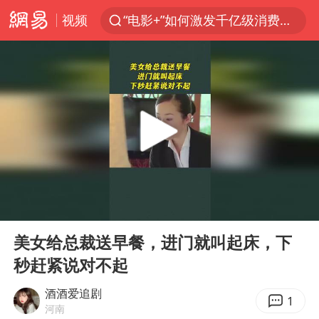
视频
“电影+”如何激发千亿级消费新活力？
全球首个长时储能一体化产业园量产
台风白海豚已进入24小时警戒线
秋天的第一杯奶茶怎么选
上海：台风白海豚或将带来龙卷风
四川宜宾高县4.9级地震致1死
中国女篮70-67险胜尼日利亚女篮
00:00
00:11
中巨芯：上半年归母净利润1405.77万元
Play
Ent
full
38岁演员求职万岁山NPC成功
美女给总裁送早餐，进门就叫起床，下
秒赶紧说对不起
胜宏科技：股票交易异常波动
国乒男单横滨冠军赛全军覆没
酒酒爱追剧
1
河南