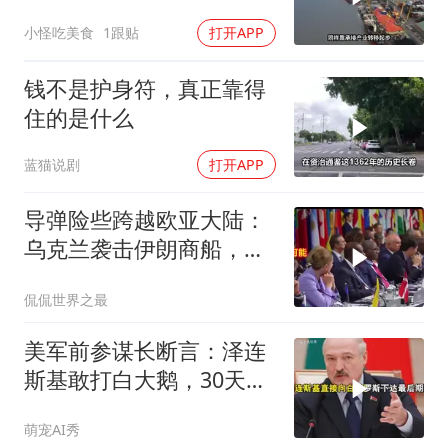
上了这两个国家
小怪吃美食
1跟贴
打开APP
钱不是护身符，真正靠得
住的是什么
蓝猫说剧
打开APP
导弹险些跨越欧亚大陆：
乌克兰袭击伊朗商船，差
点引爆两场战争的“连环
侃侃世界之最
雷”
美军前参谋长断言：泽连
斯基敢打白大鹅，30天内
大乌必投降
萌宠AI秀