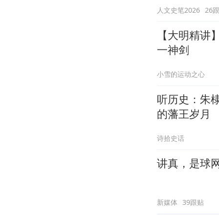
人文史笔2026
26
【大明精讲
一神剑
小雪的运动之心
听历史：朱
的藩王岁月
诗拾史话
讲真，是球
新媒体
39跟贴