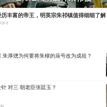
中国养老床位“三连降”
法国下周开始禁止未经同意的电话营销
经历丰富的帝王，明英宗朱祁镇值得细细了解
多地要求领导干部带头休假
供参考
女子利用漏洞0元薅走3000多件家电
贵州轮胎子公司获美国退税8136万
东方甄选被判赔偿江小白30万元
宗 朱厚熜为何要将朱棣的庙号改为成祖？
奋进开新局 实干挑大梁
针 对三 朝老臣张廷玉？
跟贴