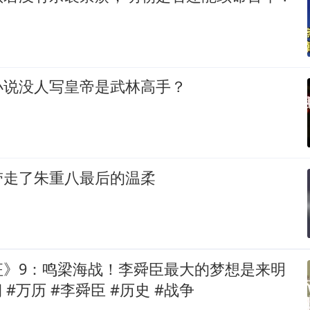
小说没人写皇帝是武林高手？
带走了朱重八最后的温柔
征》9：鸣梁海战！李舜臣最大的梦想是来明
 #万历 #李舜臣 #历史 #战争