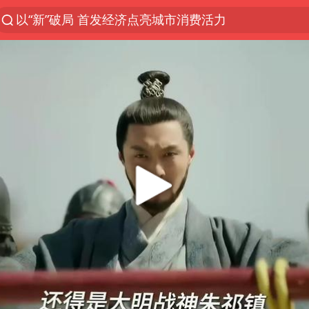
以“新”破局 首发经济点亮城市消费活力
台风白海豚进入48小时警戒线
佛得角门将亮相智利俱乐部主场
中方回应是否在太平洋海底开采稀土
宇树科技发行价格150.80元/股
看守所辅警收受10万获刑1年
宇树科技王兴兴身家有望超200亿元
五粮液渠道价一箱上涨近百元
CIA被曝已秘密设立古巴工作组
U17国足1分钟轰2球
泰国一女公务员妆容引争议 本人回应