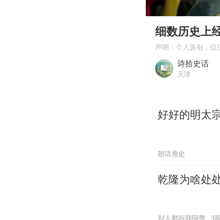
00:00
Play
细数历史上
声明：个人原创，仅
诗拾史话
天津
好好的明太
朝话熹史
乾隆为啥处处
别人都叫我阿螫
3