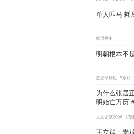
单人匹马 耗
朝话熹史
明朝根本不
鉴史录解说
5跟贴
为什么张居
明始亡万历 
人文史笔2026
27
王立群：崇