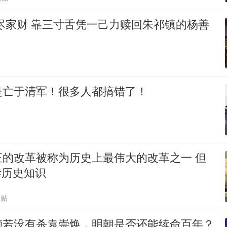
尽家财 靠三寸舌凭一己力赎回朱祁镇的杨善
是亡于清军！很多人都搞错了！
正的改革被称为历史上最伟大的改革之一 但
#历史知识
跟贴
祯若没有杀袁崇焕，明朝是否还能续命百年？