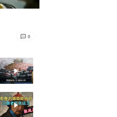
00:43
Enter
fullscreen
0