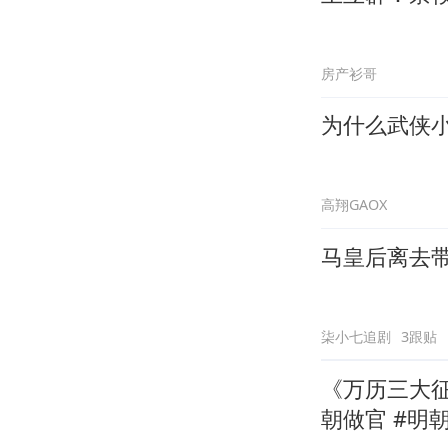
房产衫哥
为什么武侠
高翔GAOX
马皇后离去
柒小七追剧
3跟贴
《万历三大
朝做官 #明朝