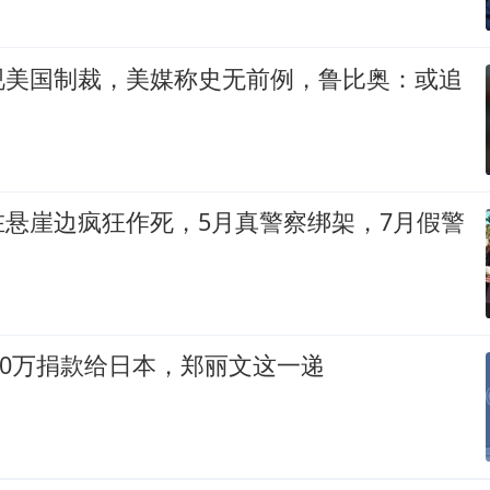
视美国制裁，美媒称史无前例，鲁比奥：或追
在悬崖边疯狂作死，5月真警察绑架，7月假警
100万捐款给日本，郑丽文这一递