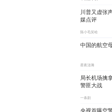
川普又虚张声
媒点评
陈小毛笑哈
中国的航空母
星夜涟漪
局长机场擒
警匪大战
一条剧
央视首曝空警