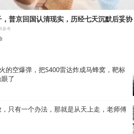
陕西省委书记赶赴柞水县杏坪镇
女孩摆摊卖菌子时收到北大通知书
子，普京回国认清现实，历经七天沉默后妥协
国防部回应日本试射“战斧”导弹
供参考
曝美拒绝乌增购“爱国者”导弹请求
命
改名后的“青海拉面”店
命案逃犯躲进深山21年活得像野人
远火的空爆弹，把S400雷达炸成马蜂窝，靶标
东方之约 相约未来
急眼了
放，只有一个办法，那就是从天上走，老师傅