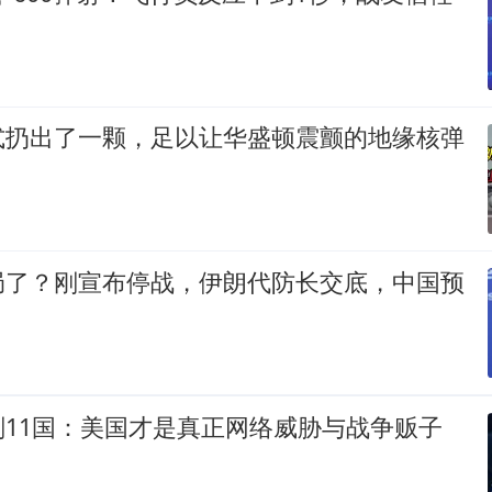
式扔出了一颗，足以让华盛顿震颤的地缘核弹
局了？刚宣布停战，伊朗代防长交底，中国预
刚11国：美国才是真正网络威胁与战争贩子