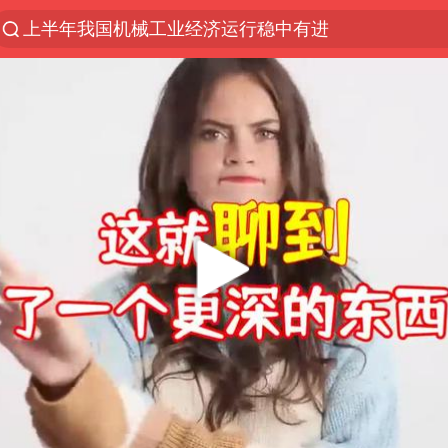
上半年我国机械工业经济运行稳中有进
泰国枪击案凶手先杀祖父母后行凶
汪峰阻止14岁女儿买大牌
我国货物贸易进出口超30万亿元
河南某医院2.33亿工程串标案细节披露
泰国校园枪击案死亡人数升至7人
王力宏演唱会黄牛带观众藏匿被查获
DeepSeek投资宇树科技意味什么
四川宜宾市高县发生4.9级地震
国防部：坚决反制任何闹海挑衅图谋
“立秋的第一杯奶茶”又爆单了