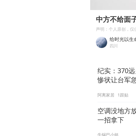
00:00
Play
中方不给面
声明：个人原创，仅
给时光以生
四川
纪实：370
惨状让台军
阿离家居
1跟贴
空调没地方
一招拿下
牛锅巴小钒