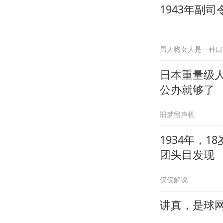
1943年副
男人吻女人是一种口
日本重量级
公办就够了
旧梦留声机
1934年，
团头目发现
仅仅解说
讲真，是球