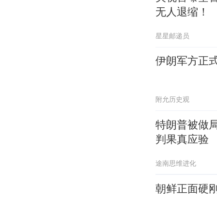
无人退缩！
星星邮递员
伊朗军方正
附允历史观
特朗普被做
判果真应验
途南思维进化
朝鲜正面硬