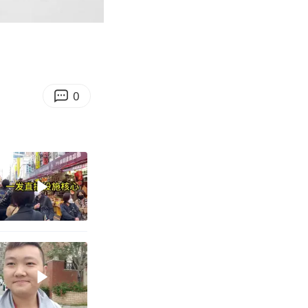
05:36
Enter
fullscreen
0