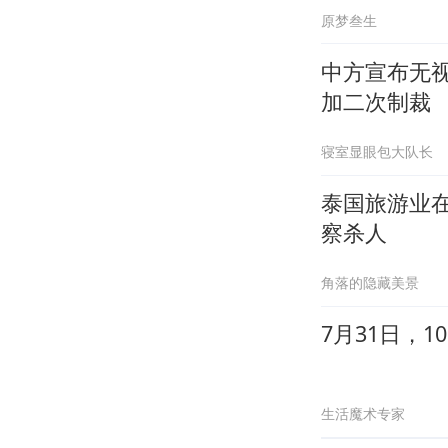
原梦叁生
中方宣布无
加二次制裁
寝室显眼包大队长
泰国旅游业
察杀人
角落的隐藏美景
7月31日，
生活魔术专家