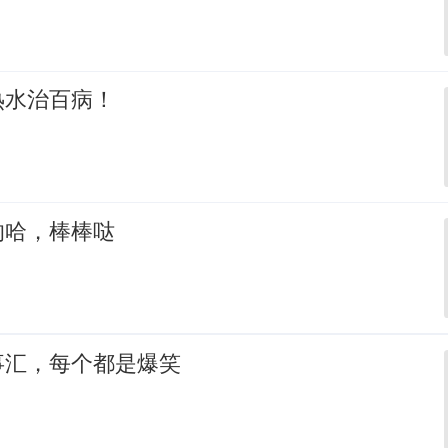
热水治百病！
的哈，棒棒哒
事汇，每个都是爆笑