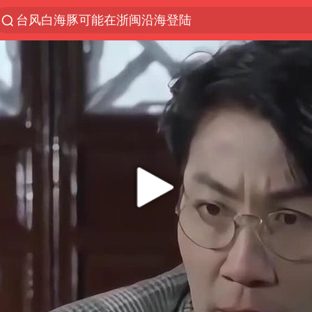
以“新”破局 首发经济点亮城市消费活力
台风白海豚影响中国已成定局
中方回应是否开采太平洋海底稀土资源
昆明石林火把节
外交部发言人就广岛核爆81周年等答记者问
我国编制完成新版全月地质图
胡塞武装袭扰红海航运行动升级
郑国霖回应去景区上班被保安拦下
80后女柜员逆袭成4200亿银行副行长
感觉全东北都在等7号
扎哈罗娃批广岛市长不提美国原子弹