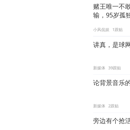
赌王唯一不敢
输，95岁孤
血剧更痛
小风侃娱
1跟贴
讲真，是球
新媒体
39跟贴
论背景音乐
新媒体
2跟贴
旁边有个抢