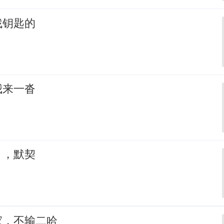
找钥匙的
我来一沓
，，默契
家，不输二哈