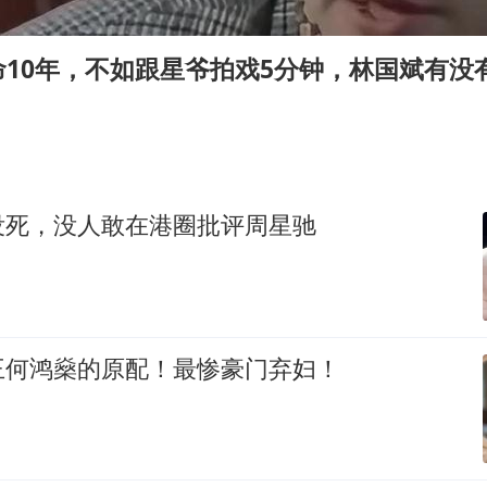
泰国一女公务员妆容引争议 本人回应
多地要求领导干部带头休假
命10年，不如跟星爷拍戏5分钟，林国斌有没
女子利用漏洞0元薅走3000多件家电
首次证实！“胶球”存在
村民谈“梅姨”：叫的其实是“媒姨”
关之琳否认与27岁模特的恋情
没死，没人敢在港圈批评周星驰
奋进开新局 实干挑大梁
王何鸿燊的原配！最惨豪门弃妇！