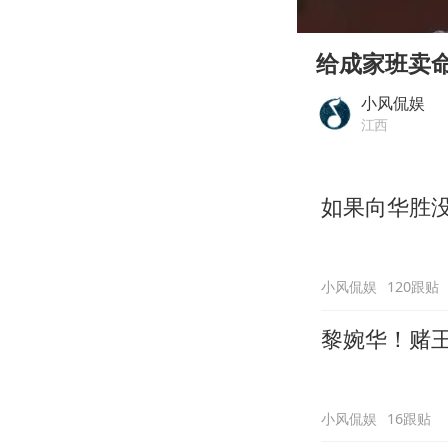
00:00
Play
给成家班卖
小风侃娱
江西
如果向华胜
小风侃娱
120跟贴
黎婉华！赌
小风侃娱
16跟贴