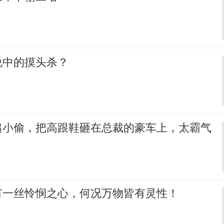
说中的摸头杀？
追小偷，把高跟鞋砸在总裁的豪车上，太霸气
有一丝怜悯之心，何况万物皆有灵性！