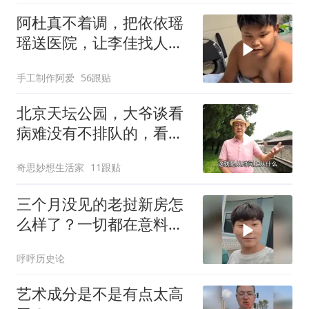
阿杜真不着调，把依依瑶
瑶送医院，让李佳找人看
孩子吧！
手工制作阿爱
56跟贴
北京天坛公园，大爷谈看
病难没有不排队的，看个
腰疼上下楼来回跑
奇思妙想生活家
11跟贴
三个月没见的老挝新房怎
么样了？一切都在意料之
中，小夫妻安心了
呼呼历史论
艺术成分是不是有点太高