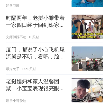
起喜电影
时隔两年，老挝小雅带着
一家四口终于回到娘家，
全家亲戚热情迎接
文师傅踩不动
10跟贴
厦门，都说了小心飞机尾
流就是不听，看吧，脸都
打肿了
暴走兔子
1469跟贴
老挝媳妇和家人温馨团
聚，小宝宝表现很亮眼，
丈母娘梦想成真了！
娱乐小可爱蛙