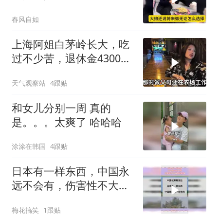
比谁都明白！
春风自如
上海阿姐白茅岭长大，吃
过不少苦，退休金4300
元，全交给母亲
天气观察站
4跟贴
和女儿分别一周 真的
是。。。太爽了 哈哈哈
涂涂在韩国
4跟贴
日本有一样东西，中国永
远不会有，伤害性不大侮
辱性极强
梅花搞笑
1跟贴