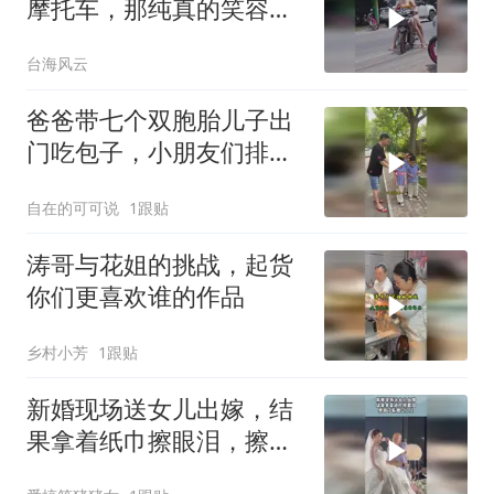
摩托车，那纯真的笑容亮
了！
台海风云
爸爸带七个双胞胎儿子出
门吃包子，小朋友们排队
整齐快乐出行真棒
自在的可可说
1跟贴
涛哥与花姐的挑战，起货
你们更喜欢谁的作品
乡村小芳
1跟贴
新婚现场送女儿出嫁，结
果拿着纸巾擦眼泪，擦到
了新娘口红上！