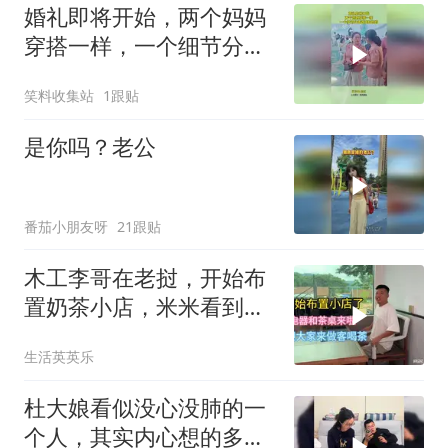
婚礼即将开始，两个妈妈
穿搭一样，一个细节分清
婆婆和妈妈
笑料收集站
1跟贴
是你吗？老公
番茄小朋友呀
21跟贴
木工李哥在老挝，开始布
置奶茶小店，米米看到会
不会后悔
生活英英乐
杜大娘看似没心没肺的一
个人，其实内心想的多，