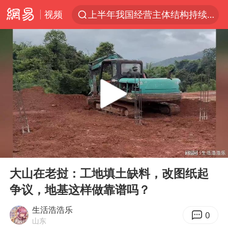
视频
上半年我国经营主体结构持续优化
俄称边境州遭乌大规模袭击已致13伤
《披荆斩棘2026》阵容官宣
杭州机场已取消航班388架次
浙江省委书记：该停下的坚决停下来
中国籍豪华游艇富商之子在泰国被杀
白海豚北上或致京津冀暴雨
00:00
17:59
美将每月供乌爱国者拦截导弹
Play
Ent
full
国足U17与阿森纳决赛取消 并列冠军
大山在老挝：工地填土缺料，改图纸起
争议，地基这样做靠谱吗？
新疆一婚礼线上邀请引热议
《龙餐馆》 冲奖
生活浩浩乐
0
山东