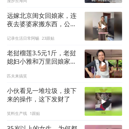
漫步云海间
远嫁北京闺女回娘家，连
夜去婆婆家搬东西，公公
笑她像贼
记录生活日常阿蜴
23跟贴
老挝榴莲3.5元1斤，老挝
媳妇小雅和万里回娘家实
现榴莲自由
匹夫来搞笑
小伙看见一堆垃圾，接下
来的操作，这下发财了
笑料生产线
1跟贴
35岁以上的女生，为何都