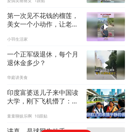
爱搞笑猪猪女
1跟贴
第一次见不花钱的榴莲，
美女一个小动作，让老板
欲哭无泪！
小羽生活家
一个正军级退休，每个月
退休金多少？
华庭讲美食
印度富婆送儿子来中国读
大学，刚下飞机懵了：这
真是中国吗？
童童聊娱乐啊
10跟贴
讲真，是球网先动手