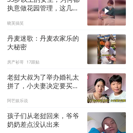
执意做花园管理，这几点
才是真相
晓芙搞笑
丹麦迷歌：丹麦农家乐的
大秘密
房产衫哥
17跟贴
老挝大叔为了举办婚礼太
拼了，小夫妻决定要买
车，丈母娘不敢相信
阿芒娱乐说
孩子们从老挝回来，爷爷
奶奶差点没认出来