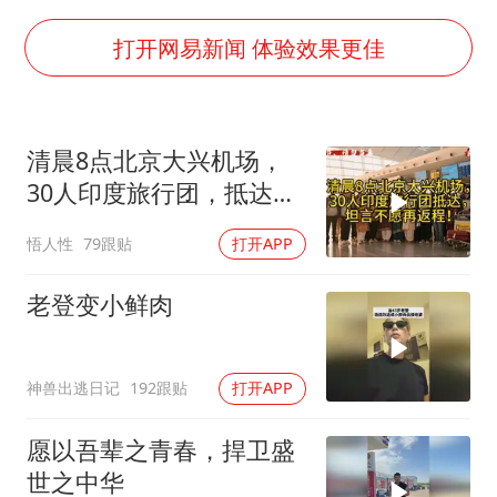
世界第1特鲁姆普斯诺克中国赛一轮游
上门女婿出轨女邻居多年被判重婚罪
打开网易新闻 体验效果更佳
构建更高水平的全民健身公共服务体系
云南一男子胃中取出180颗铁钉
清晨8点北京大兴机场，
景区回应“麦积山石窟看完需2000元”
30人印度旅行团，抵达，
曹颖儿子首次演长剧
坦言不愿再返程！
悟人性
79跟贴
打开APP
奋力开创中国式现代化建设新局面
老登变小鲜肉
神兽出逃日记
192跟贴
打开APP
愿以吾辈之青春，捍卫盛
世之中华