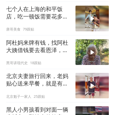
七个人在上海的和平饭
店，吃一顿饭需要花多少
钱？
唐哥美食
79跟贴
阿杜妈来牌有钱，找阿杜
大姨借钱要去看恩泽，看
阿杜大姨怎么收拾她
黑哥讲现代史
18跟贴
北京夫妻旅行回来，老妈
贴心送来早餐，就是有点
糊
北京魁子一家人
25跟贴
黑人小男孩看到对面一辆