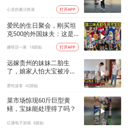
心灵的素洁角落
打开APP
爱民的生日聚会，刚买坦
克500的外国妹夫：这是
我奋斗的意义！
娜塔莎一家
18跟贴
打开APP
远嫁贵州的妹妹二胎生
了，娘家人怕大宝被冷
落，买礼物讨欢喜
爱吃波客
42跟贴
菜市场惊现60斤巨型黄
鳝，宝妹能处理得了吗？
亿通电子游戏
6跟贴