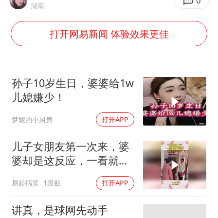
白海豚在海上打了个结
0
湖南
方桃子代言广告视频已下架
打开网易新闻 体验效果更佳
上海大部迎大暴雨
外国游客的“中国游三件套”火了
一周大涨超7% 金价为何突然上涨
孙子10岁生日，婆婆给1w
构建更高水平的全民健身公共服务体系
儿媳嫌少！
梦妮的小厨房
打开APP
儿子女朋友第一次来，婆
婆却是这反应，一看就不
是好人家姑娘
易起搞笑
1跟贴
打开APP
讲真，是球网先动手