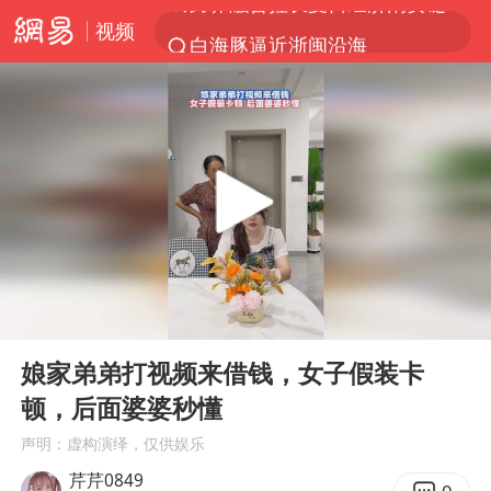
视频
白海豚逼近浙闽沿海
拜登前列腺癌恶化
四川宜宾5.5级地震后余震为何不断
上海中心城区暴雨预警由橙变红
2026年7月份居民消费价格同比上涨0.5%
武契奇会见泽连斯基有何意图
2026“未录满”本科专业排行榜出炉
00:00
00:27
浙江海域将现5到8米巨浪到狂浪
Play
Ent
full
“伊斯兰版北约”出现
娘家弟弟打视频来借钱，女子假装卡
顿，后面婆婆秒懂
台铃电动车仅骑一年就断电趴窝
声明：虚构演绎，仅供娱乐
以军士兵把枪口对准中国记者
芹芹0849