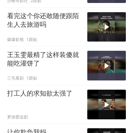
沙雕哥剧社
2跟贴
看完这个你还敢随便跟陌
生人去旅游吗
爆爆影视
1跟贴
王玉雯最精了这样装傻就
能吃灌饼了
三毛看剧
1跟贴
打工人的求知欲太强了
梦游爱追剧
让你欺负我妈