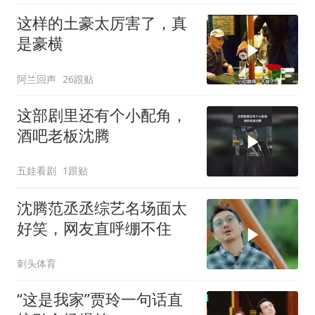
这样的土豪太厉害了，真
是豪横
阿兰回声
26跟贴
这部剧里还有个小配角，
酒吧老板沈腾
五娃看剧
1跟贴
沈腾范丞丞综艺名场面太
好笑，网友直呼绷不住
刺头体育
“这是我家”贾玲一句话直