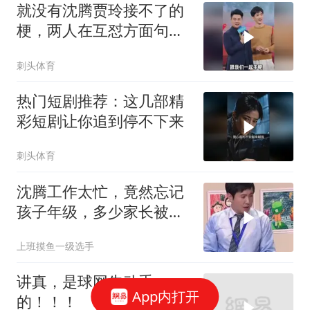
就没有沈腾贾玲接不了的
梗，两人在互怼方面句句
都是神回复
刺头体育
热门短剧推荐：这几部精
彩短剧让你追到停不下来
刺头体育
沈腾工作太忙，竟然忘记
孩子年级，多少家长被戳
中痛点
上班摸鱼一级选手
讲真，是球网先动手
App内打开
的！！！