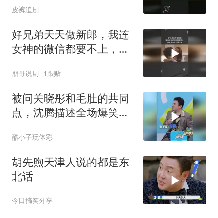
皮裤追剧
好兄弟天天做新郎，我连
女神的微信都要不上，真
是人比人气死人呐
朋哥说剧
1跟贴
被问关晓彤和毛肚的共同
点，沈腾描述全场爆笑，
一眼看出和沙溢师兄弟情
酷小子玩体彩
商差距
胡先煦天津人说的都是东
北话
今日搞笑分享