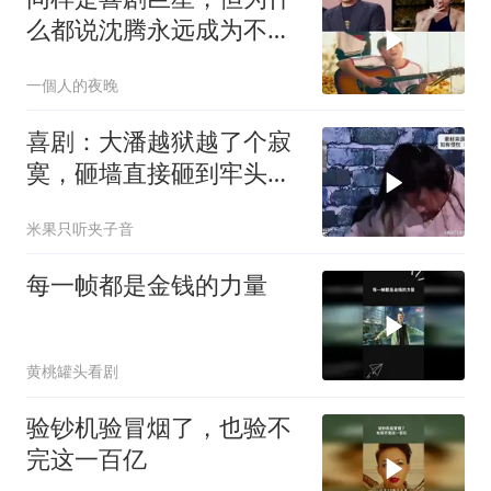
么都说沈腾永远成为不了
周星驰？
一個人的夜晚
喜剧：大潘越狱越了个寂
寞，砸墙直接砸到牢头面
前，观众笑弯了
米果只听夹子音
每一帧都是金钱的力量
黄桃罐头看剧
验钞机验冒烟了，也验不
完这一百亿