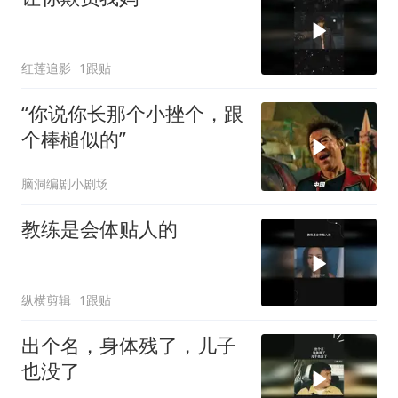
红莲追影
1跟贴
“你说你长那个小挫个，跟
个棒槌似的”
脑洞编剧小剧场
教练是会体贴人的
纵横剪辑
1跟贴
出个名，身体残了，儿子
也没了