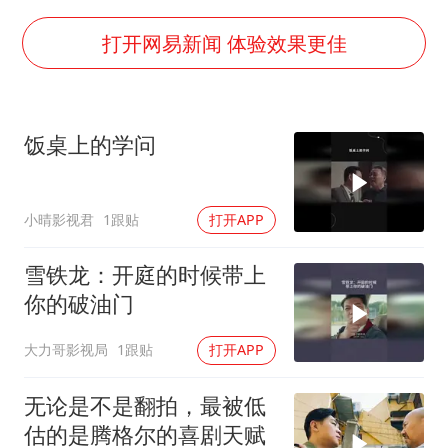
41岁女子为鼓励女儿考上985研究生
杨某某拒服兵役 不得录用为公务员
打开网易新闻 体验效果更佳
小区物业费要上涨 谁说了算
“事业单位招聘不是人情买卖”
饭桌上的学问
女子利用漏洞0元买了3千台电器
中国经济展现强大韧性和活力
小晴影视君
1跟贴
打开APP
雪铁龙：开庭的时候带上
你的破油门
大力哥影视局
1跟贴
打开APP
无论是不是翻拍，最被低
估的是腾格尔的喜剧天赋