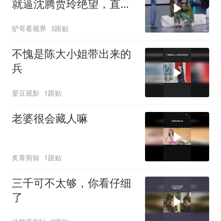
就逼沈腾贾玲绝望，直
呼：比我还能抖包
驴哥看视界
3跟贴
不愧是陈大小姐带出来的
兵
爱豆观影
1跟贴
老婆很会藏人嘛
炙青剪辑
1跟贴
三千可不太够，你看仔细
了