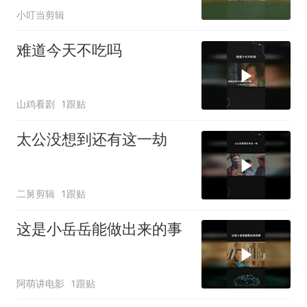
小叮当剪辑
难道今天不吃吗
山鸡看剧
1跟贴
太公没想到还有这一劫
二舅剪辑
1跟贴
这是小岳岳能做出来的事
阿萌讲电影
1跟贴