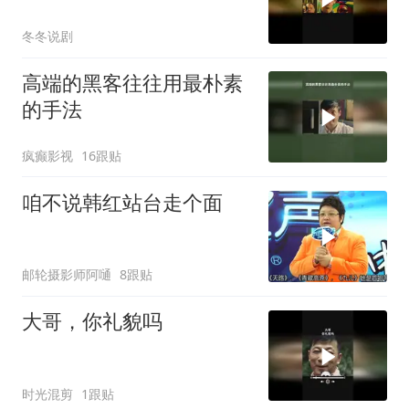
冬冬说剧
高端的黑客往往用最朴素
的手法
疯癫影视
16跟贴
咱不说韩红站台走个面
邮轮摄影师阿嗵
8跟贴
大哥，你礼貌吗
时光混剪
1跟贴