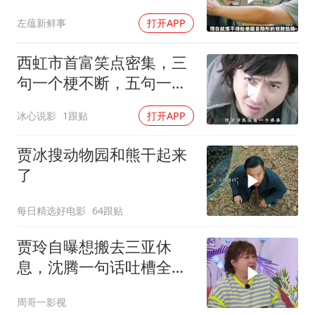
左蕴新鲜事
打开APP
西虹市首富笑点密集，三
句一个梗不断，五句一个
坑连连
冰心说影
1跟贴
打开APP
贾冰搜动物园和熊干起来
了
每日精选好电影
64跟贴
贾玲自曝想搬去三亚休
息，沈腾一句话吐槽全场
爆笑，太有梗了！
周哥一影视