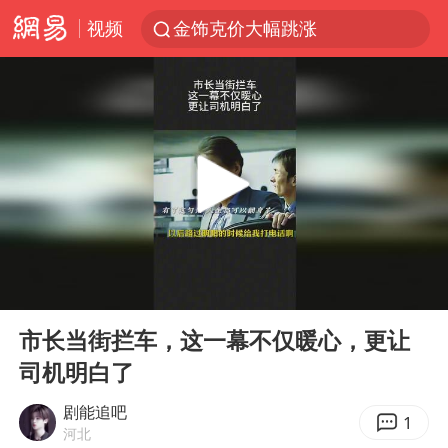
视频
金饰克价大幅跳涨
台风“白海豚”影响中国已成定局
台风“鲸鱼”停编
李在明批驻韩美军拖延归还用地说明啥
陕西柞水县突发泥石流致1死2失联
郑国霖回应去景区上班被保安拦下
曝侯明昊违反交规被约谈
00:00
02:14
律师称“梅姨”若满75岁或不适用死刑
Play
Ent
full
“梅姨”准确年龄仍未知
市长当街拦车，这一幕不仅暖心，更让
司机明白了
南昌一规划馆现“阴间座椅”字样
韩国每3辆新上牌电车就有1辆来自中国
剧能追吧
1
河北