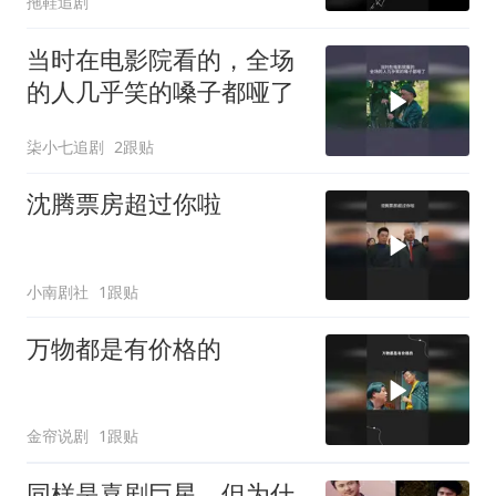
拖鞋追剧
当时在电影院看的，全场
的人几乎笑的嗓子都哑了
柒小七追剧
2跟贴
沈腾票房超过你啦
小南剧社
1跟贴
万物都是有价格的
金帘说剧
1跟贴
同样是喜剧巨星，但为什