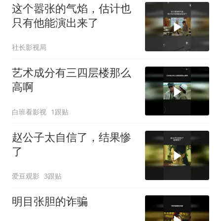
这个嚣张的气焰，估计也
只有他能演出来了
社长影视局
艺术成分有三四层楼那么
高啊
白班看影视
1跟贴
赵公子太自信了，结果惨
了
爱豆观影
3跟贴
明目张胆的诈骗