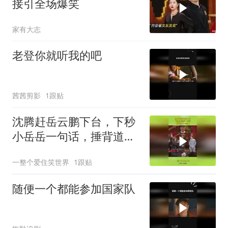
接引全场爆笑
家有大志
老登你就听我的吧
茜茜剪影
1跟贴
沈腾赶岳云鹏下台，下秒
小岳岳一句话，捶背道歉
一条龙
一整个爱住笑世界
1跟贴
随便一个都能参加国家队