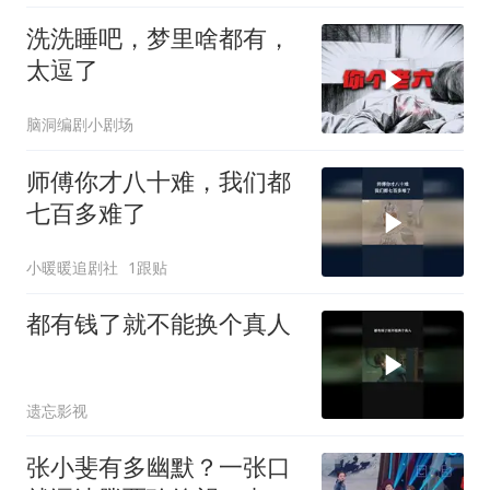
洗洗睡吧，梦里啥都有，
太逗了
脑洞编剧小剧场
师傅你才八十难，我们都
七百多难了
小暖暖追剧社
1跟贴
都有钱了就不能换个真人
遗忘影视
张小斐有多幽默？一张口