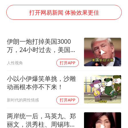
“今天得有40℃了吧 为啥还不预警”
欧阳娜娜窦靖童好搭
打开网易新闻 体验效果更佳
中国女篮70-67险胜尼日利亚女篮
国防部：坚决反制任何闹海挑衅图谋
伊朗一炮打掉美国3000
“新疆阿勒泰八月能滑雪”不实
万，24小时过去，美国依
日本试射“战斧”导弹，国防部回应
旧沉默
人性视角
打开APP
胡彦斌韩磊 谁帮谁
夯实基础开新局
小以小伊爆笑单挑，沙雕
动画根本停不下来！
新时代的两性情感
打开APP
两岸统一后，马英九、郑
丽文，洪秀柱、周锡玮谁