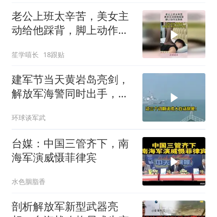
老公上班太辛苦，美女主
动给他踩背，脚上动作太
熟练！
笙学嘻长
18跟贴
建军节当天黄岩岛亮剑，
解放军海警同时出手，菲
律宾的挑衅该收场了
环球谈军武
台媒：中国三管齐下，南
海军演威慑菲律宾
水色胭脂香
剖析解放军新型武器亮