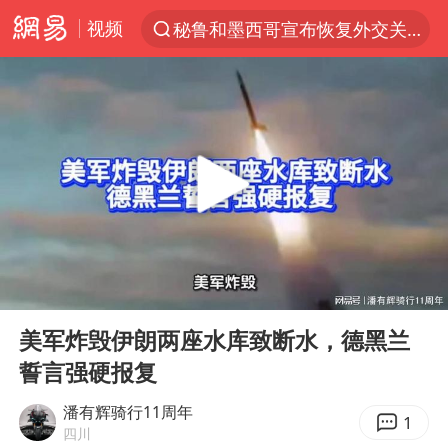
视频
秘鲁和墨西哥宣布恢复外交关系
“电影+”如何激发千亿级消费新活力？
泉州市委书记张毅恭被查
沙特土耳其巴基斯坦签署共同防务协议
河南将重点打击十类新型黑恶犯罪
老中医：立秋后养心是关键
中医教你一招提升气血
00:00
07:09
U17国足三连胜晋级明日之星半决赛
Play
Ent
full
四川宜宾市高县4.9级地震致1人死亡
美军炸毁伊朗两座水库致断水，德黑兰
誓言强硬报复
全球首个长时储能一体化产业园量产
中巨芯：上半年归母净利润1405.77万元
潘有辉骑行11周年
1
四川