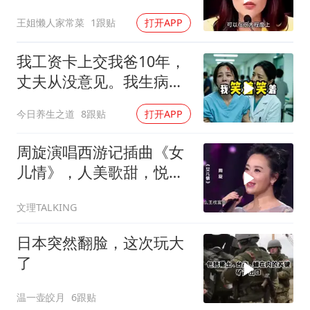
宜任行政长官
王姐懒人家常菜
1跟贴
打开APP
我工资卡上交我爸10年，
丈夫从没意见。我生病住
院急需手术费时
今日养生之道
8跟贴
打开APP
周旋演唱西游记插曲《女
儿情》，人美歌甜，悦耳
舒心！
文理TALKING
日本突然翻脸，这次玩大
了
温一壶皎月
6跟贴