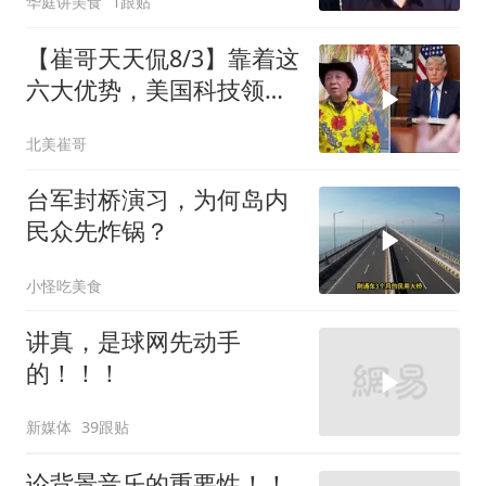
华庭讲美食
1跟贴
【崔哥天天侃8/3】靠着这
六大优势，美国科技领军
全世界
北美崔哥
台军封桥演习，为何岛内
民众先炸锅？
小怪吃美食
讲真，是球网先动手
的！！！
新媒体
39跟贴
论背景音乐的重要性！！