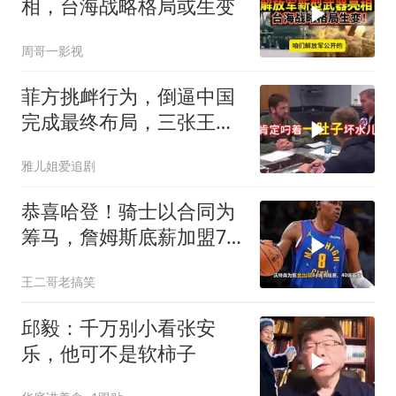
相，台海战略格局或生变
周哥一影视
菲方挑衅行为，倒逼中国
完成最终布局，三张王牌
现身黄岩岛
雅儿姐爱追剧
恭喜哈登！骑士以合同为
筹马，詹姆斯底薪加盟76
人，东部格局生变
王二哥老搞笑
邱毅：千万别小看张安
乐，他可不是软柿子