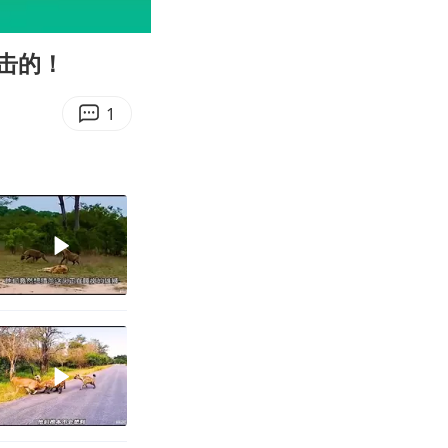
00:11
Enter
fullscreen
击的！
1