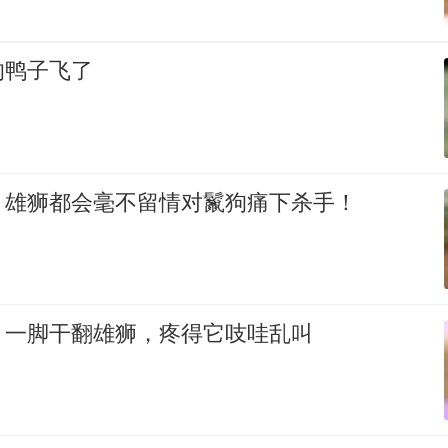
的鸭子飞了
，雄狮都会毫不留情对鬣狗痛下杀手！
！一脚干翻雄狮，疼得它吱哇乱叫