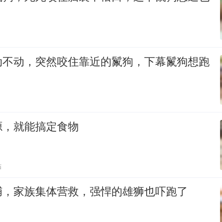
动不动，突然咬住靠近的鬣狗，下幕鬣狗想跑
源，就能搞定食物
贴
捕，家族集体营救，强悍的雄狮也吓跑了