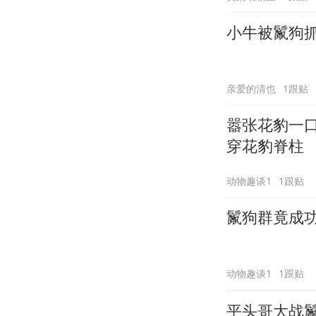
小牛被鬣狗
亲爱的清也
1跟贴
嚣张花豹一
穿花豹脊柱
动物趣谈1
1跟贴
鬣狗群竟成
动物趣谈1
1跟贴
平头哥大战