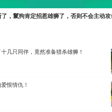
多专业取消艺考 文化工作者要有文化
“银行午休1.5小时”留个窗口行不行
断了，鬣狗肯定招惹雄狮了，否则不会主动攻
你常吃的兰州拉面要改名了
41岁女子为鼓励女儿考上985研究生
陕西柞水遭遇暴雨五千余户群众转移
董路致歉：泰国10岁黑人父母是伪造的
了十几只同伴，竟然准备猎杀雄狮！
一枚俄导弹都没击落 泽连斯基发声
总书记关心百姓身边这些民生大事
的爱恨情仇！