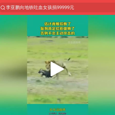
李亚鹏向地铁吐血女孩捐99999元
探寻“技能+”促就业创业新路
被泰航拒载中国乘客：免费改签没兑现
台风白海豚或在华东沿海登陆
38岁山东财大教授刘海明逝世
因凡蒂诺首次公开道歉
FIFA官方支持因凡蒂诺
人贩子“梅姨”真实姓名曝光
《Monica》填词人黎彼得去世
谷歌首席科学家Jeff Dean离职创业
如何把百年大党建设得更加坚强有力