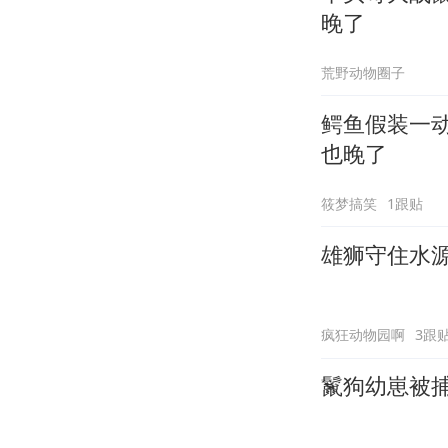
晚了
荒野动物圈子
鳄鱼假装一
也晚了
筱梦搞笑
1跟贴
雄狮守住水
疯狂动物园啊
3跟
鬣狗幼崽被