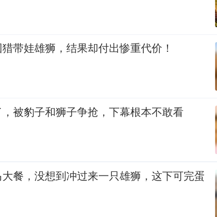
围猎带娃雄狮，结果却付出惨重代价！
了，被豹子和狮子争抢，下幕根本不敢看
马大餐，没想到冲过来一只雄狮，这下可完蛋