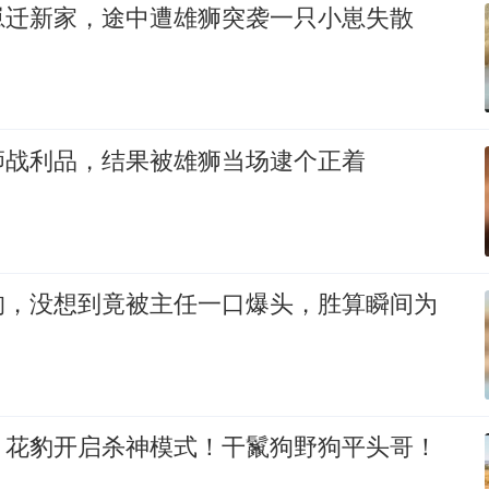
崽迁新家，途中遭雄狮突袭一只小崽失散
狮战利品，结果被雄狮当场逮个正着
狗，没想到竟被主任一口爆头，胜算瞬间为
！花豹开启杀神模式！干鬣狗野狗平头哥！