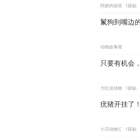
阿娇的搞笑
1跟贴
鬣狗到嘴边
动物故事屋
只要有机会
力红说动物
1跟贴
疣猪开挂了
小贝动物汇
1跟贴