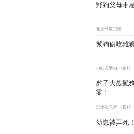
野狗父母带
老王日常犯傻
鬣狗偷吃雄
力红说动物
1跟贴
豹子大战鬣
零！
逗比欢乐营
1跟贴
幼崽被弄死