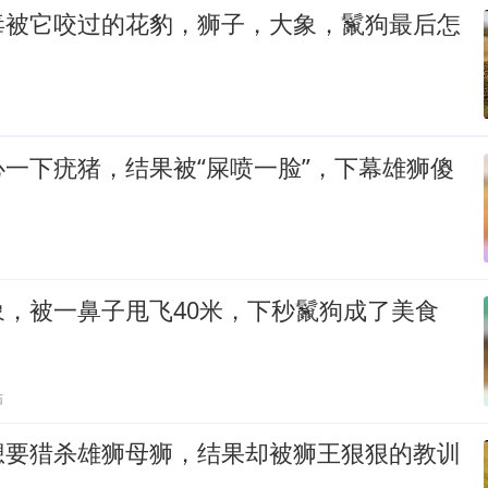
毒被它咬过的花豹，狮子，大象，鬣狗最后怎
一下疣猪，结果被“屎喷一脸”，下幕雄狮傻
象，被一鼻子甩飞40米，下秒鬣狗成了美食
贴
想要猎杀雄狮母狮，结果却被狮王狠狠的教训