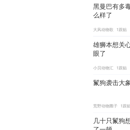
黑曼巴有多
么样了
大风动物歌
1跟贴
雄狮本想关心
眼了
小贝动物汇
1跟贴
鬣狗袭击大
荒野动物圈子
1跟
几十只鬣狗
了一顿