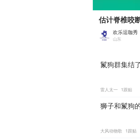
00:00
Play
估计脊椎咬
欢乐逗咖秀
山东
鬣狗群集结
雷人太一
1跟贴
狮子和鬣狗
大风动物歌
1跟贴