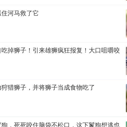
抓住河马救了它
口吃掉狮子！引来雄狮疯狂报复！大口咀嚼咬
功狩猎狮子，并将狮子当成食物吃了
鬣狗，死死咬住脑袋不松口，这下鬣狗想逃也