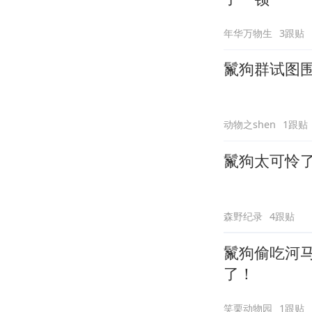
年华万物生
3跟贴
鬣狗群试图
动物之shen
1跟贴
鬣狗太可怜
森野纪录
4跟贴
鬣狗偷吃河
了！
笑栗动物园
1跟贴