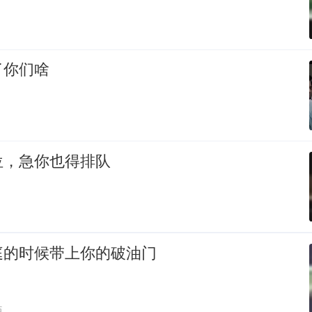
了你们啥
位，急你也得排队
庭的时候带上你的破油门
贴