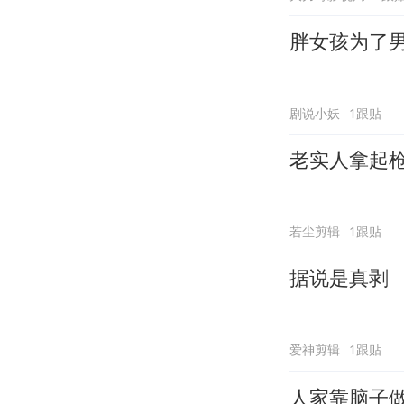
胖女孩为了
剧说小妖
1跟贴
老实人拿起
若尘剪辑
1跟贴
据说是真剥
爱神剪辑
1跟贴
人家靠脑子