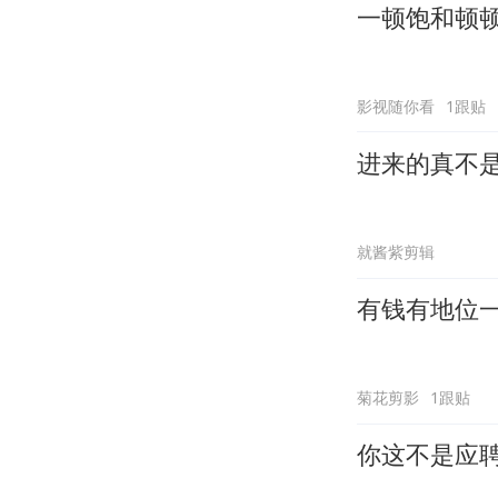
一顿饱和顿
影视随你看
1跟贴
进来的真不
就酱紫剪辑
有钱有地位
菊花剪影
1跟贴
你这不是应