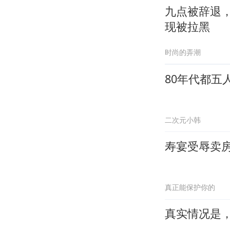
九点被辞退
现被拉黑
时尚的弄潮
80年代都五
二次元小韩
寿宴受辱卖
真正能保护你的
真实情况是