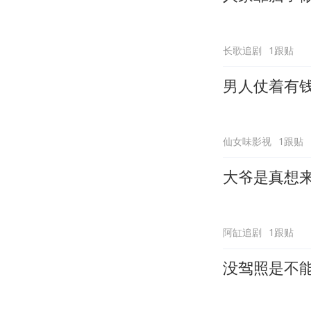
长歌追剧
1跟贴
男人仗着有
仙女味影视
1跟贴
大爷是真想
阿缸追剧
1跟贴
没驾照是不