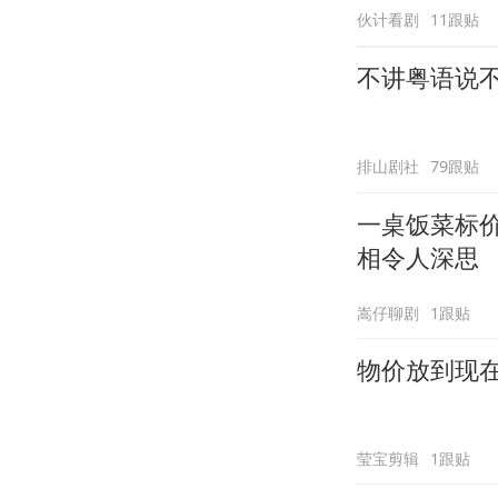
伙计看剧
11跟贴
不讲粤语说
排山剧社
79跟贴
一桌饭菜标
相令人深思
嵩仔聊剧
1跟贴
物价放到现
莹宝剪辑
1跟贴