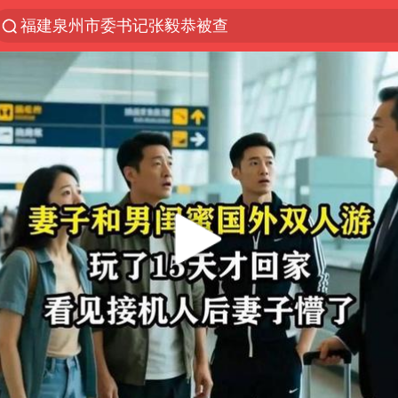
福建泉州市委书记张毅恭被查
“电影+”如何激发千亿级消费新活力？
全球首个长时储能一体化产业园量产
台风白海豚已进入24小时警戒线
“秋天的第一杯奶茶”6岁了
上海：台风白海豚或将带来龙卷风
四川宜宾高县4.9级地震致1死
38岁演员求职万岁山NPC成功
国乒男单横滨冠军赛全军覆没
中巨芯：上半年归母净利润1405.77万元
东航：国内客票提前14天免费退改