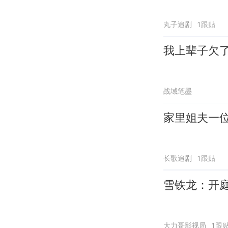
丸子追剧
1跟贴
我上辈子欠
战域笔墨
家里姐夫一
长歌追剧
1跟贴
雪铁龙：开
大力哥影视局
1跟