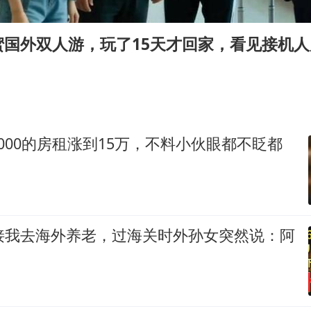
日本试射“战斧”导弹，国防部回应
U17国足三连胜晋级明日之星半决赛
蜜国外双人游，玩了15天才回家，看见接机
中国女篮70-67险胜尼日利亚女篮
百花奖开幕式
2名小孩玩手机低头幅度近乎折叠
美股存储板块集体大跌
000的房租涨到15万，不料小伙眼都不眨都
胡彦斌韩磊 谁帮谁
夯实基础开新局
儿接我去海外养老，过海关时外孙女突然说：阿