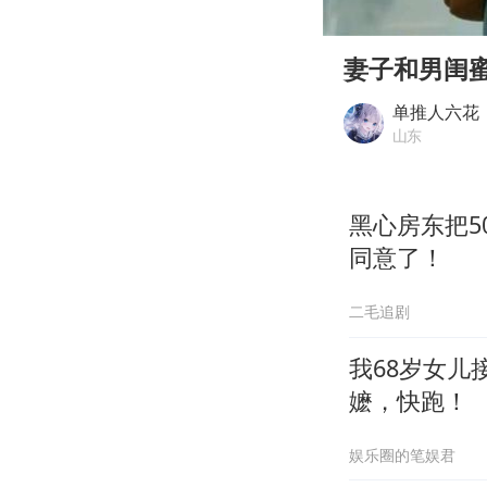
00:00
Play
妻子和男闺
单推人六花
山东
黑心房东把5
同意了！
二毛追剧
我68岁女
嬷，快跑！
娱乐圈的笔娱君