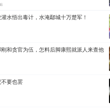
贴
农灌水悟出毒计，水淹鄢城十万楚军！
脚刚和贪官为伍，怎料后脚康熙就派人来查他
宠不要也罢