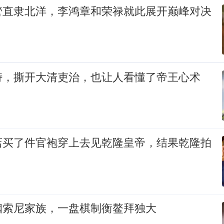
管直隶北洋，李鸿章和荣禄就此展开巅峰对决
峙，撕开大清吏治，也让人看懂了帝王心术
店买了件官袍穿上去见乾隆皇帝，结果乾隆拍
姻索尼家族，一盘棋制衡鳌拜独大