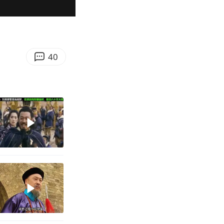
05:49
Enter
fullscreen
40