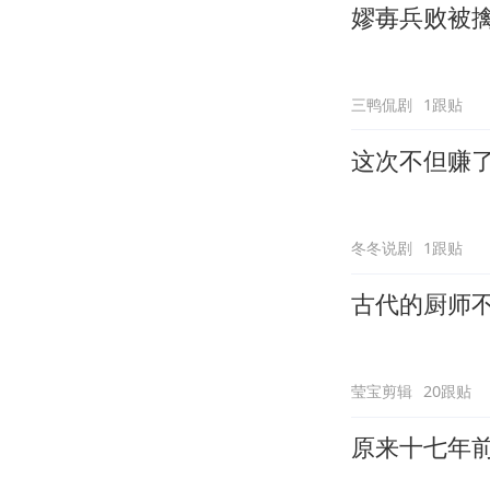
嫪毐兵败被
三鸭侃剧
1跟贴
这次不但赚
冬冬说剧
1跟贴
古代的厨师
莹宝剪辑
20跟贴
原来十七年