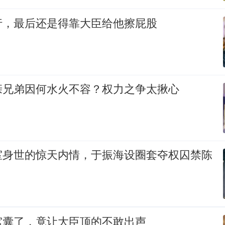
行，最后还是得靠大臣给他擦屁股
亲兄弟因何水火不容？权力之争太揪心
室身世的惊天内情，于振海设圈套夺权囚禁陈
窝囊了，竟让大臣顶的不敢出声