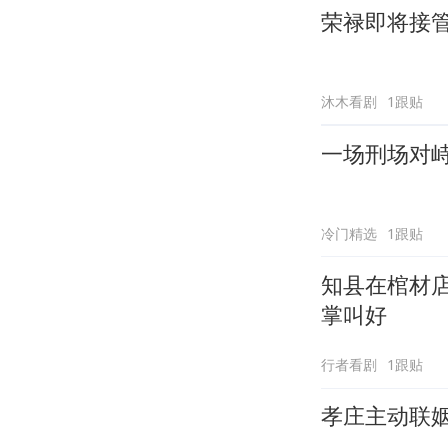
荣禄即将接
沐木看剧
1跟贴
一场刑场对
冷门精选
1跟贴
知县在棺材
掌叫好
行者看剧
1跟贴
孝庄主动联