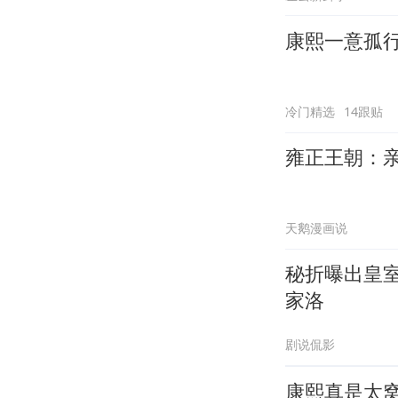
康熙一意孤
冷门精选
14跟贴
雍正王朝：
天鹅漫画说
秘折曝出皇
家洛
剧说侃影
康熙真是太