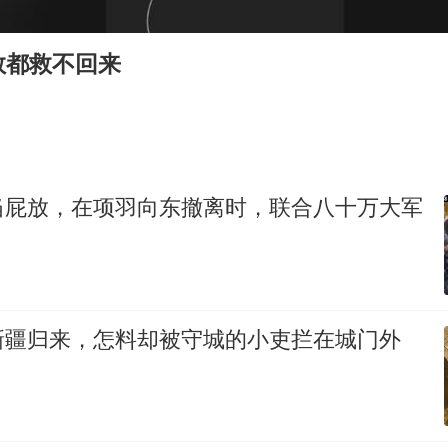
“不建议大家买深色蛋糕”
985博士后被曝在妻子孕期出轨后续
救都救不回来
公司“上四休三”但要降薪1000元
男子杀人后逃进深山21年活得像野人
如何把百年大党建设得更加坚强有力？
当屁放，在项羽向东撤离时，联合八十万大军
新疆归来，怎料却被守城的小吏拦在城门外