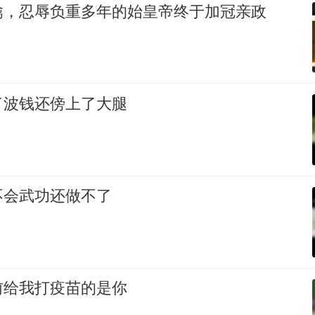
擒，忍辱负重多年的始皇帝终于加冠亲政
了波钱还傍上了大腿
不会武功还做不了
前给我打疫苗的是你