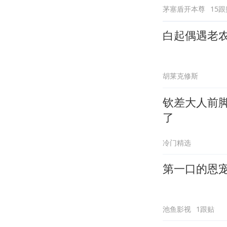
茅塞盾开本尊
15跟
白起偶遇老
胡莱克修斯
钦差大人前
了
冷门精选
第一口的恩
池鱼影视
1跟贴