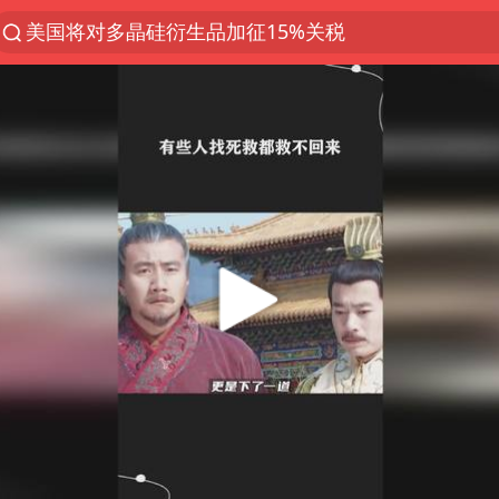
美国将对多晶硅衍生品加征15%关税
四川宜宾市发生5.0级左右地震
改名后的“青海拉面”店
泰国校园枪击案死亡人数升至7人
1岁宝宝碰坏纸巾盒 宝妈被索赔924元
泰高官回应中国人在泰遭歧视：全面调查
女子开一天一夜空调后二氧化碳中毒
97岁英国奶奶飞上天再破吉尼斯纪录
“空调24小时开着更省电”不实
70多岁父亲独自坐车到上海看望女儿
OpenAI为免费用户升级GPT-5.6 Luna