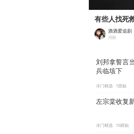
00:00
Play
有些人找死
酒酒爱追剧
河南
刘邦拿誓言
兵临垓下
冷门精选
1跟贴
左宗棠收复
冷门精选
10跟贴