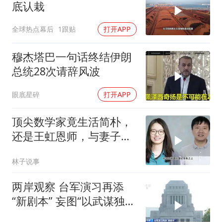
底认栽
全球热点幕后
1跟贴
打开APP
穆杰塔巴一句话终结伊朗
总统28次请辞风波
眼底星碎
打开APP
顶尖数学家竟生活简朴，
还是王虹恩师，与妻子合
照慈眉善目
林子说事
两岸观察 台军演习再添
“新剧本” 妄图“以武谋独”
注定