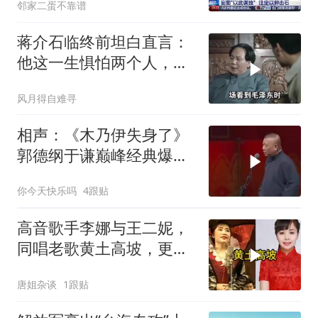
邻家二蛋不靠谱
蒋介石临终前坦白直言：
他这一生惧怕两个人，却
只敬佩一个人！
风月得自难寻
相声：《木乃伊失身了》
郭德纲于谦巅峰经典爆笑
相声太搞笑太逗了
你今天快乐吗
4跟贴
高音歌手李娜与王二妮，
同唱老歌黄土高坡，更喜
欢哪种
唐姐杂谈
1跟贴