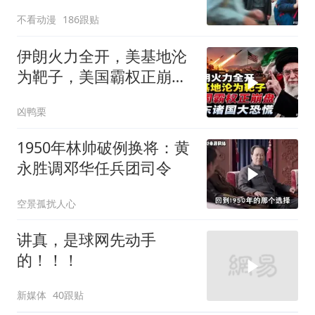
不看动漫
186跟贴
伊朗火力全开，美基地沦
为靶子，美国霸权正崩
盘，中东诸国大恐慌
凶鸭栗
1950年林帅破例换将：黄
永胜调邓华任兵团司令
空景孤扰人心
讲真，是球网先动手
的！！！
新媒体
40跟贴