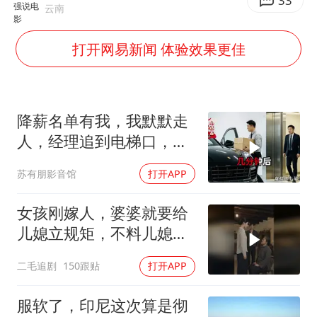
酒店回应车内过夜被收150元
33
云南
牛津大学一纸声明甩不了锅
打开网易新闻 体验效果更佳
西湖突现狂风暴雨 游客瞬间被浇透
网传《披荆斩棘2026》名单
女主硬加吻戏短剧已下架
降薪名单有我，我默默走
包文婧：二胎很难一碗水端平
人，经理追到电梯口，见
我坐上保时捷愣住
香港宏福苑火灾或由烟头引起
苏有朋影音馆
打开APP
人民的健康、体质、幸福一脉相承
女孩刚嫁人，婆婆就要给
儿媳立规矩，不料儿媳不
是好惹的！
二毛追剧
150跟贴
打开APP
服软了，印尼这次算是彻