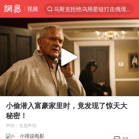
视频
马斯克拒绝乌用星链打击俄境内目标
解锁各地夏日限定体验
男童模仿奥特曼从高处跳下致骨折
富婆带资进组给自己硬加60多场吻戏
黄金创今年来最大单周涨幅
名创优品一次性内裤 颜面尽失
“六爷”挂一颗出场
00:00
03:34
金饰克价一夜涨回1300元
Play
Ent
full
视频丨中国东方电气集团原党组副书记、董事宋致远被查
小偷潜入富豪家里时，竟发现了惊天大
秘密！
白海豚将正面袭击贯穿浙江
声明：无需声明
梁家辉：到内地拍戏不是北上是回归
小强说电影