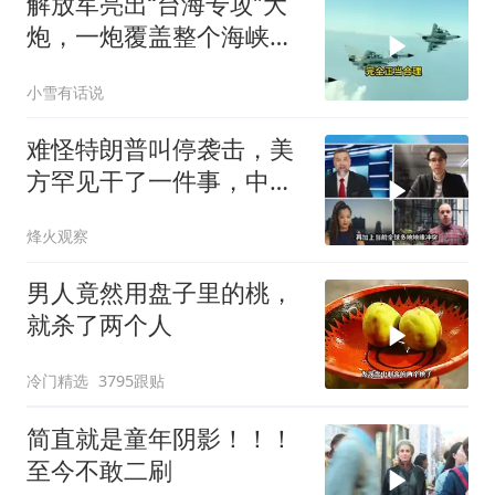
解放军亮出“台海专攻”大
炮，一炮覆盖整个海峡，
有人该睡不着了
小雪有话说
难怪特朗普叫停袭击，美
方罕见干了一件事，中方
智库预测有事发生
烽火观察
男人竟然用盘子里的桃，
就杀了两个人
冷门精选
3795跟贴
简直就是童年阴影！！！
至今不敢二刷