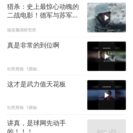
猎杀：史上最惊心动魄的
二战电影！德军与苏军坦
克激烈对决
搞笑脑洞研究所
真是非常的到位啊
社死剪辑
1跟贴
这才是武力值天花板
社死剪辑
1跟贴
讲真，是球网先动手
的！！！