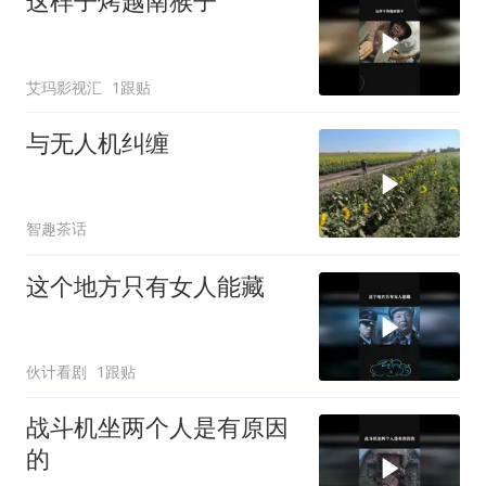
这样子烤越南猴子
艾玛影视汇
1跟贴
与无人机纠缠
智趣茶话
这个地方只有女人能藏
伙计看剧
1跟贴
战斗机坐两个人是有原因
的