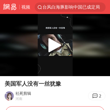
视频
台风白海豚影响中国已成定局
昆明石林火把节
胡塞武装袭扰红海航运行动升级
我国编制完成新版全月地质图
台风白海豚即将进入48小时警戒线
官方回应献血屋不让市民入内躲雨
郑国霖回应去景区上班被保安拦下
00:00
00:31
80后女柜员逆袭成4200亿银行副行长
Play
Ent
full
感觉全东北都在等7号
美国军人没有一丝犹豫
扎哈罗娃批广岛市长不提美国原子弹
社死剪辑
2
河南
女子利用漏洞0元薅走3000多件家电