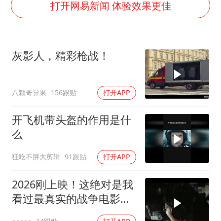
关之琳否认与27岁模特的恋情
打开网易新闻 体验效果更佳
多地要求领导干部带头休假
中央气象台发布台风黄色预警
灰影人，精彩枪战！
对话重庆地铁吐血女孩
中方回应日本广岛核爆81周年
八颗奇异果
156跟贴
打开APP
奋进开新局 实干挑大梁
开飞机带头盔的作用是什
么
狂吃不胖大剪辑
91跟贴
打开APP
2026刚上映！这绝对是我
看过最真实的战争电影，
从头打到尾！