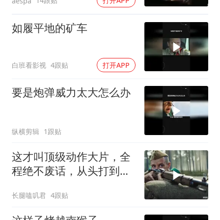
14跟贴
打开APP
aespa
如履平地的矿车
白班看影视
4跟贴
打开APP
要是炮弹威力太大怎么办
纵横剪辑
1跟贴
这才叫顶级动作大片，全
程绝不废话，从头打到
尾，震撼至极
长腿嗑叽君
4跟贴