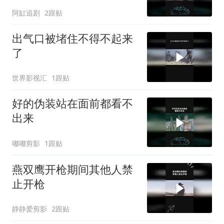
阿缸追剧
2跟贴
出气口被堵住不得不起来
了
世界影视汇
1跟贴
好的伪装站在面前都看不
出来
嘟嘟剪影
1跟贴
燕双鹰开枪期间其他人禁
止开枪
静静爱剪影
2跟贴