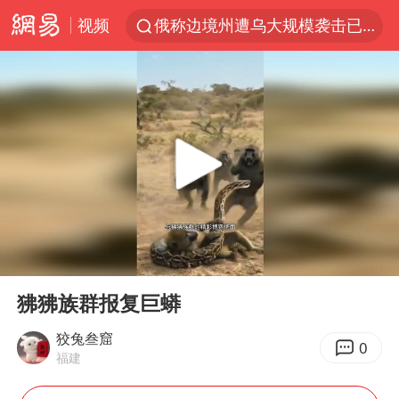
视频
俄称边境州遭乌大规模袭击已致13伤
《披荆斩棘2026》阵容官宣
全球最大级别运输船通过长江大桥
白海豚北上或致京津冀暴雨
10余省份将出现强风雨 局地特大暴雨
国足U17与阿森纳决赛取消 并列冠军
《龙餐馆》 冲奖
00:00
01:04
构建更高水平的全民健身公共服务体系
Play
Ent
full
上门女婿出轨女邻居多年被判重婚罪
狒狒族群报复巨蟒
香港刷新1884年以来最高气温纪录
狡兔叁窟
0
福建
新疆一婚礼线上邀请引热议