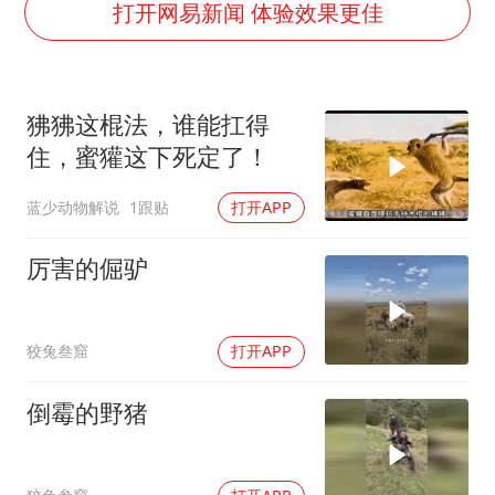
世界第1特鲁姆普斯诺克中国赛一轮游
打开网易新闻 体验效果更佳
美将每月供乌爱国者拦截导弹
云南一男子胃中取出180颗铁钉
狒狒这棍法，谁能扛得
以军士兵把枪口对准中国记者
住，蜜獾这下死定了！
“开学三件套”全线暴涨
蓝少动物解说
1跟贴
打开APP
奋力开创中国式现代化建设新局面
厉害的倔驴
狡兔叁窟
打开APP
倒霉的野猪