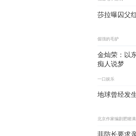
莎拉曝囚父
倔强的毛驴
金灿荣：以
痴人说梦
一口娱乐
地球曾经发生
北京作家编剧肥猪满
菲防长要求