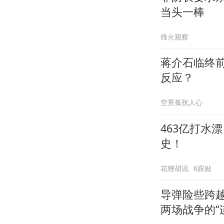
当头一棒
烽火观察
蒋介石临终
反应？
空景孤扰人心
463亿打水
史！
花狸胡说
6跟贴
导弹险些跨
两场战争的“