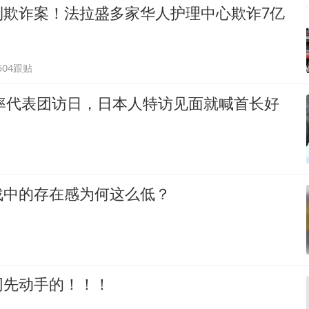
利欺诈案！法拉盛多家华人护理中心欺诈7亿
504跟贴
裕率代表团访日，日本人特访见面就喊首长好
战中的存在感为何这么低？
网先动手的！！！