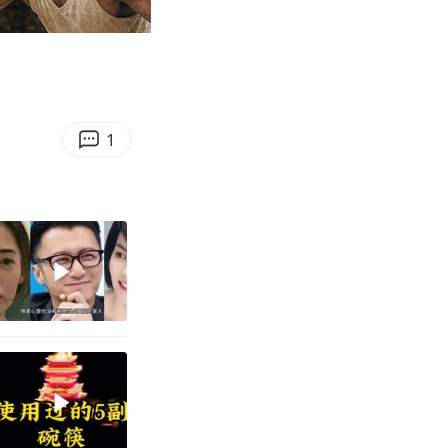
29:54
Enter
fullscreen
1