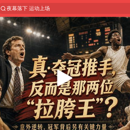
夜幕落下 运动上场
段绚竞因公牺牲 年仅44岁
“空调24小时开着更省电”不实
1岁宝宝碰坏纸巾盒 宝妈被索赔924元
台风白海豚环流面积近似13个浙江
Meta被判支付5.67亿美元
台风白海豚逼近 暴雨大暴雨来袭
发行市值610亿 谁是宇树科技背后赢家
公司“上四休三”但要降薪1000元
47岁妈妈突然产女 26岁女儿：很震惊
OpenAI为免费用户升级GPT-5.6 Luna