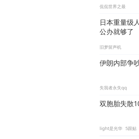
侃侃世界之最
日本重量级
公办就够了
旧梦留声机
伊朗内部争
失我者永失qq
双胞胎失散1
light是光华
5跟贴