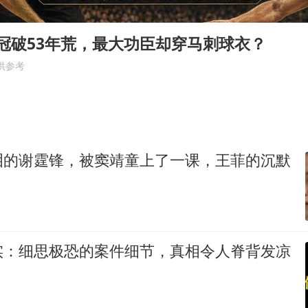
美媒称美国想用战术核武器对抗中俄
中国稀土盘中涨停
夺冠破53年荒，最大功臣却穿马刺球衣？
日本广岛民众举行游行反对政府行径
供参考
实探山东最热的“中国蔬菜之乡”
女子开一天一夜空调后二氧化碳中毒
粉笔发布“自曝式”公开信
泪的谢霆锋，被窦靖童上了一课，王菲的沉默
奋进开新局 实干挑大梁
实：细思极恐的案件细节，真相令人脊背发凉