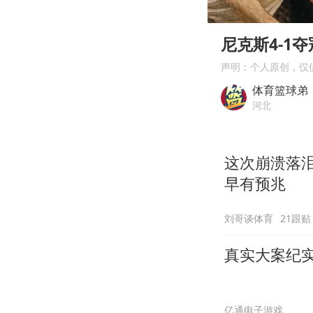
00:00
Play
尼克斯4-1
声明：个人原创，仅
体育篮球弟
河北
这次崩溃落
早有预兆
刘哥谈体育
21跟贴
真实大案纪
亿通电子游戏