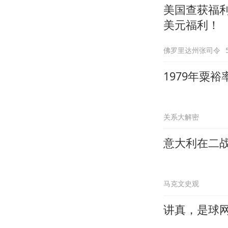
美国查获福
美元福利！
佛罗里达州张司令
1979年粟
关系大解密
意大利在二
马克文史观
讲真，是球