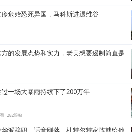
红疹危殆恐死异国，马科斯进退维谷
东方的发展态势和实力，老美想要遏制简直是
过一场大暴雨持续下了200万年
圈
282跟贴
亲华派辞职，话音刚落，杜特尔特家族就给他