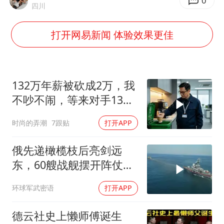
38岁演员求职万岁山NPC成功
0
四川
胡彦斌获《歌手2026》歌王
打开网易新闻 体验效果更佳
日本试射“战斧”导弹，国防部回应
胡彦斌韩磊 谁帮谁
“今天得有40℃了吧 为啥还不预警”
132万年薪被砍成2万，我
夯实基础开新局
不吵不闹，等来对手13倍
年薪挖我
时尚的弄潮
7跟贴
打开APP
俄先递橄榄枝后亮剑远
东，60艘战舰摆开阵仗，
日本敢动北方四岛？
环球军武密语
打开APP
德云社史上懒师傅诞生