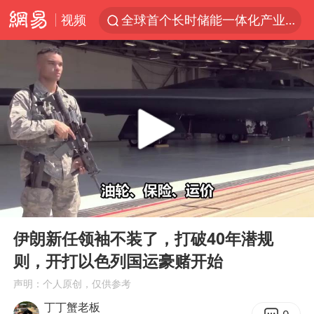
视频
全球首个长时储能一体化产业园量产
台风白海豚加强
中国女篮70-67险胜尼日利亚女篮
四川宜宾高县4.9级地震致1死
名创优品回应女子吐槽内裤质量差
出口禁令驱动有色板块大涨
秋天的第一杯奶茶到底有多火
00:00
04:18
国防部：中国军队坚决反制任何闹海挑衅图谋
Play
Ent
full
U17国足点球大战淘汰河床晋级决赛
伊朗新任领袖不装了，打破40年潜规
则，开打以色列国运豪赌开始
美股存储板块集体大跌
声明：个人原创，仅供参考
国乒男单横滨冠军赛全军覆没
丁丁蟹老板