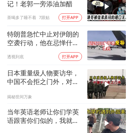
记！老郭一旁添油加醋
茶喝多了睡不着
7跟贴
打开APP
特朗普急忙中止对伊朗的
空袭行动，他在忌惮什
么，谁出手拦阻
透视到底
打开APP
日本重量级人物要访华，
中国不会拒之门外，对日
本公事公办就够了
揭秘世间万象
当年英语老师让你们学英
语跟害你们似的，我就是
吃了没有文化的亏