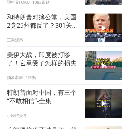
塑料叉FOKU
1083跟贴
和特朗普对簿公堂，美国
2党25州都反了？301关税
自己人都看不下去
王墨观察
美伊大战，印度被打惨
了！它承受了怎样的损失
抽象老谢
1跟贴
特朗普面对中国，有三个
“不敢相信”-全集
小怪吃美食