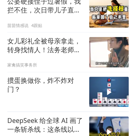
公婆硬接侄子过暑假，我
拦不住，次日带儿子直飞
普吉岛，婆婆傻眼
苗苗情感说
4跟贴
女儿彩礼全被母亲拿走，
转身找情人！法务老师硬
核介入讨回公道！
家禽搞笑事务所
掼蛋换做你，炸不炸对
门？
DeepSeek 给全球 AI 画了
一条斩杀线：这条线以下