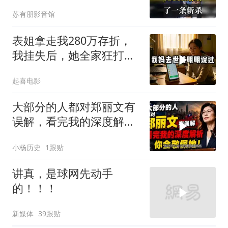
的，趁早都别干了！
苏有朋影音馆
表姐拿走我280万存折，
我挂失后，她全家狂打
200个电话
起喜电影
大部分的人都对郑丽文有
误解，看完我的深度解析
你会敬佩她！
小杨历史
1跟贴
讲真，是球网先动手
的！！！
新媒体
39跟贴