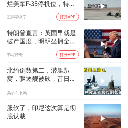
烂美军F-35停机位，特朗
普这回真兜不住了
王同学来了
打开APP
特朗普直言：英国早就是
破产国度，明明坐拥金
山，却偏偏无动于衷
书写传奇
打开APP
北约倒数第二，潜艇趴
窝，驱逐舰被砍，昔日的
皇家海军怎么了？
局势车老鸭
服软了，印尼这次算是彻
底认栽