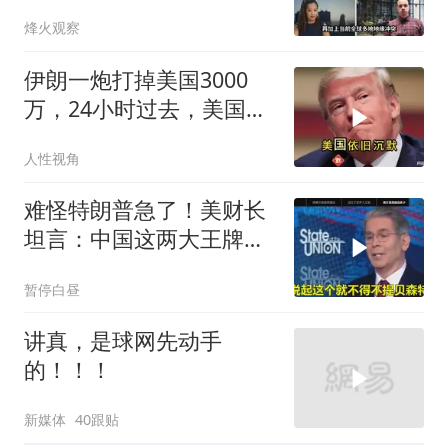
智库预测有事发生
烽火观察
伊朗一炮打掉美国3000
万，24小时过去，美国依
旧沉默
人性视角
难怪特朗普急了！美财长
坦言：中国这两大王牌，
彻底锁死美国咽喉
暂停白昼
讲真，是球网先动手
的！！！
新媒体
40跟贴