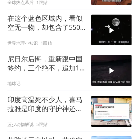
全球热点幕后
1跟贴
在这个蓝色区域内，看似
空无一物，却包含了5500
个星系！
世界地理小知识
1跟贴
尼日尔后悔，重新跟中国
签约，三个绝不，追加10
亿！
地球记
印度高温死不少人，喜马
拉雅是印度的守护神还是
救星
蓝少动物解说
5跟贴