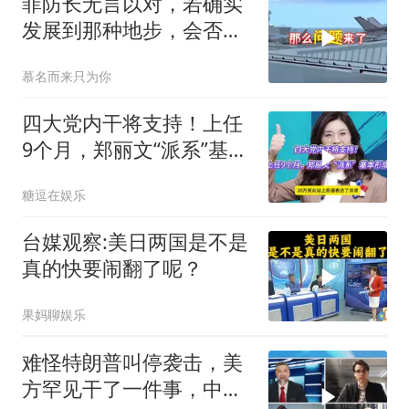
菲防长无言以对，若确实
发展到那种地步，会否上
前线
慕名而来只为你
四大党内干将支持！上任
9个月，郑丽文“派系”基本
形成
糖逗在娱乐
台媒观察:美日两国是不是
真的快要闹翻了呢？
果妈聊娱乐
难怪特朗普叫停袭击，美
方罕见干了一件事，中方