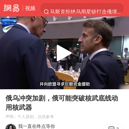
视频
马斯克拒绝乌用星链打击俄境内目标
解锁各地夏日限定体验
金饰克价一夜涨回1300元
河南重大刑事案嫌疑人落网
峰哥 汪海林
西湖突现狂风暴雨 游客瞬间被浇透
富婆带资进组给自己硬加60多场吻戏
00:00
06:01
视频丨中国东方电气集团原党组副书记、董事宋致远被查
Play
Ent
full
梁家辉：到内地拍戏不是北上是回归
俄乌冲突加剧，俄可能突破核武底线动
用核武器
白海豚将正面袭击贯穿浙江
声明：个人原创，仅供参考
酒店回应车内过夜被收150元
我一直在终点等你