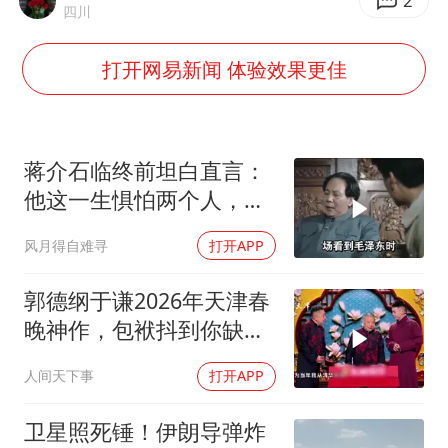
“不怕六爷挂得多 就怕六爷挂一颗”
2
四川
牛津大学一纸声明甩不了锅
打开网易新闻 体验效果更佳
新疆景区自驾服务费改为按车收费
网传《披荆斩棘2026》名单
女主硬加吻戏短剧已下架
蒋介石临终前坦白直言：
浙江台州《告全体市民书》
他这一生惧怕两个人，却
只敬佩一个人！
香港宏福苑火灾或由烟头引起
风月得自难寻
打开APP
人民的健康、体质、幸福一脉相承
郭德纲于谦2026年天津春
晚神作，包袱抖到你缺氧
笑到肚子疼！
人间天下事
打开APP
卫星照死锤！伊朗导弹炸