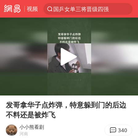
视频
国乒女单三将晋级四强
光影经济撬动暑期消费新蓝海
马克·艾伦退出斯诺克中国公开赛
新疆优化调整景区内自驾服务费
上四休三，但降薪1000元，你接受吗？
央视新主播李秋莹孙亚鹏亮相
情侣平潭拍日出坠崖1死1伤
00:00
00:19
梁家辉：到内地拍戏不是北上是回归
Play
Ent
full
全民健身事业高质量发展
发哥拿华子点炸弹，特意躲到门的后边
不料还是被炸飞
台当局重金为“台独”织“皇帝新衣”
几元成本的AI广告导致千万市值蒸发
小小熊看剧
340
河南