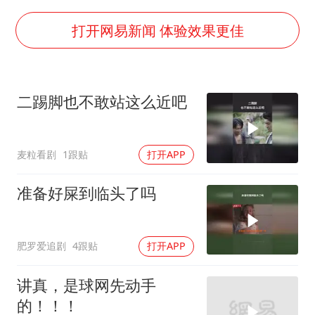
老挝国会主席赛宋蓬逝世
白海豚将正面袭击贯穿浙江
打开网易新闻 体验效果更佳
酒店回应车内过夜被收150元
杭州全市有序停课
二踢脚也不敢站这么近吧
商场现钱学森巨幅海报 负责人回应
36岁男演员成景区NPC后人气爆棚
麦粒看剧
1跟贴
打开APP
夏日经济乘“热”而上 消费市场向“新”而行
乐享全民健身 共筑健康中国
准备好屎到临头了吗
肥罗爱追剧
4跟贴
打开APP
讲真，是球网先动手
的！！！