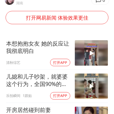
部分银行上调存款利率
0
湖南
货车高速制动失灵 交警护航化险为夷
打开网易新闻 体验效果更佳
白海豚突然大拐弯 走出罕见路线
朱一龙的鼻子怎么了
成都多趟列车临时停运
本想抱抱女友 她的反应让
路虎卫士限时降17万 BBA已集体降价
我彻底明白
下党之路
清秋综艺
打开APP
儿媳和儿子吵架，就婆婆
这个行为，全国90%的婆
婆都走不到！
乐拍瞬间
1跟贴
打开APP
开房居然碰到前妻