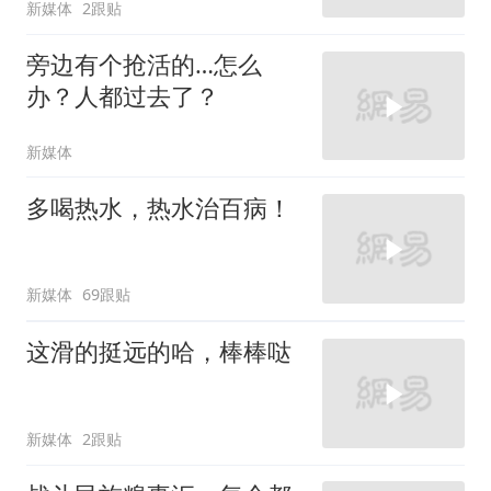
新媒体
2跟贴
旁边有个抢活的…怎么
办？人都过去了？
新媒体
多喝热水，热水治百病！
新媒体
69跟贴
这滑的挺远的哈，棒棒哒
新媒体
2跟贴