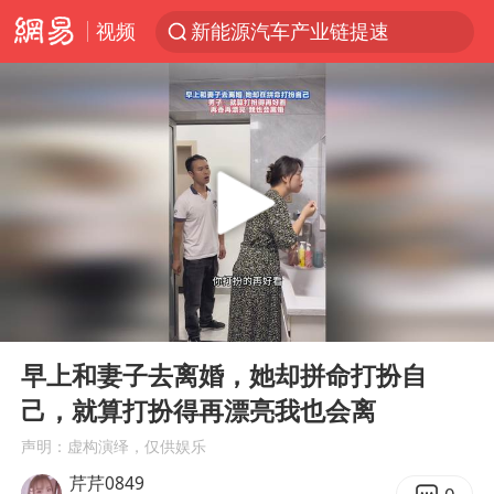
视频
新能源汽车产业链提速
SK海力士回应“或出售重庆工厂”传闻
大连一起飞航班因乘客可乐爆瓶折返
费大厨不自称“大王”了
血指纹匹配成功，20年悬案告破！凶手被执行死刑
辽宁28名务农人员中暑死亡？官方辟谣
独闯南太行失联女子遗体已找到
00:00
00:10
“还不如不放假”
Play
Ent
full
医疗垃圾做手机壳 这也是谋财害命
早上和妻子去离婚，她却拼命打扮自
己，就算打扮得再漂亮我也会离
武契奇：欧洲已处于大战边缘
声明：虚构演绎，仅供娱乐
7月CPI同比上涨0.5% 经济内生增长动力持续增强
芹芹0849