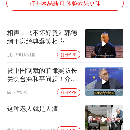
上门女婿出轨女邻居多年被判重婚罪
打开网易新闻 体验效果更佳
香港刷新1884年以来最高气温纪录
新疆一婚礼线上邀请引热议
相声：《不怀好意》郭德
《龙餐馆》 冲奖
纲于谦经典爆笑相声
存款市场为何两极分化
别人都叫我阿腈
打开APP
云南一男子胃中取出180颗铁钉
以军士兵把枪口对准中国记者
被中国制裁的菲律宾防长
奋力开创中国式现代化建设新局面
关切台海和平问题！介文
汲：手伸的太长了
陈小毛笑哈
打开APP
这种老人就是人渣