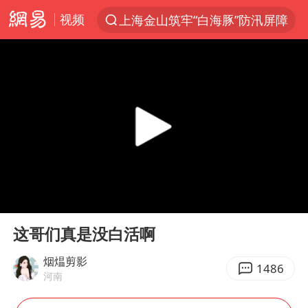
视频
上海金山筑牢“白海豚”防汛屏障
上半年我国经营主体结构持续优化
白海豚对华东华北影响会大于巴威
于东来回应胖东来近25年老店年底关闭
《披荆斩棘2026》阵容官宣
全球最大级别运输船通过长江大桥
独闯南太行的失联女生最后轨迹已确认
00:00
00:10
上海全力守护市民“菜篮子”
Play
Ent
full
国足U17与阿森纳决赛取消 并列冠军
这哥们真是没白活啊
白海豚北上或致京津冀暴雨
烟煴剪影
1486
河南
构建更高水平的全民健身公共服务体系