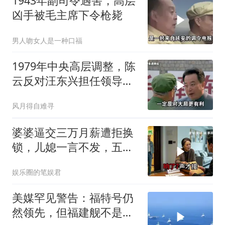
1943年副司令遇害，高层
凶手被毛主席下令枪毙
男人吻女人是一种口福
1979年中央高层调整，陈
云反对汪东兴担任领导职
务
风月得自难寻
婆婆逼交三万月薪遭拒换
锁，儿媳一言不发，五天
后丈夫收传票
娱乐圈的笔娱君
美媒罕见警告：福特号仍
然领先，但福建舰不是中