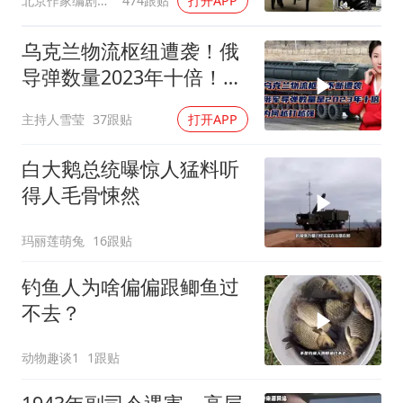
北京作家编剧肥猪满圈
474跟贴
打开APP
乌克兰物流枢纽遭袭！俄
导弹数量2023年十倍！为
何越打越强？
主持人雪莹
37跟贴
打开APP
白大鹅总统曝惊人猛料听
得人毛骨悚然
玛丽莲萌兔
16跟贴
钓鱼人为啥偏偏跟鲫鱼过
不去？
动物趣谈1
1跟贴