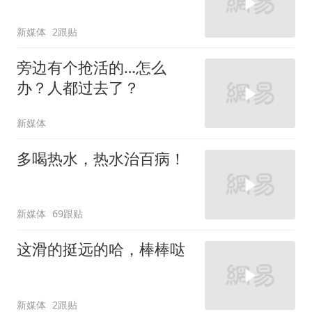
新媒体
2跟贴
旁边有个抢活的…怎么
办？人都过去了？
新媒体
多喝热水，热水治百病！
新媒体
69跟贴
这滑的挺远的哈，棒棒哒
新媒体
2跟贴