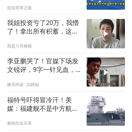
国航母终点，而是新起点
侃侃世界之最
我姐投资亏了20万，我懵
了！拿出所有积蓄，这是
我最后一次帮她
我是六耳猕猴
李亚鹏哭了！官媒下场发
文锐评，9字一针见血，
戳进王菲心坎里
枫哥闲谈
20跟贴
福特号吓得冒冷汗！美
媒：福建舰不是中方航母
终点，而是新起点！
奏响生命乐章